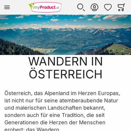
Zur Homepage
SUCHE
KONTO
WUNSCHLISTE
WARE
Mi
WANDERN IN
ÖSTERREICH
Österreich, das Alpenland im Herzen Europas,
ist nicht nur für seine atemberaubende Natur
und malerischen Landschaften bekannt,
sondern auch für eine Tradition, die seit
Generationen die Herzen der Menschen
erobert: das Wandern.