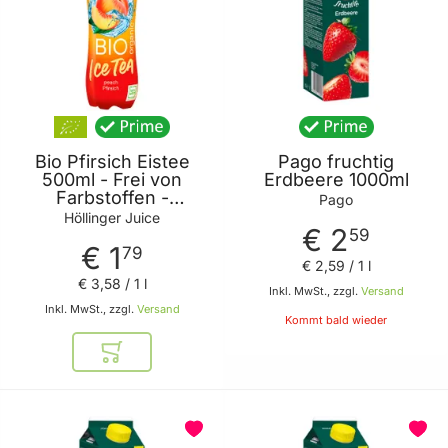
Bio Pfirsich Eistee
Pago fruchtig
500ml - Frei von
Erdbeere 1000ml
Farbstoffen -
Pago
künstlichen Aromen -
Höllinger Juice
€ 2
Süßstoffen und
59
€ 1
Konservierungsmittel
79
€ 2
,
59
/ 1 l
- PET Flasche von
€ 3
,
58
/ 1 l
Höllinger Juice
Inkl. MwSt., zzgl.
Versand
Inkl. MwSt., zzgl.
Versand
Kommt bald wieder
In den Warenkorb