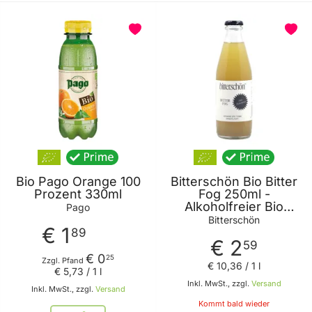
Bio Pago Orange 100
Bitterschön Bio Bitter
Prozent 330ml
Fog 250ml -
Alkoholfreier Bio
Pago
Aperitif auf
Bitterschön
€ 1
natürlichen und
89
€ 2
frischen Zutaten von
59
Bitterschön
€ 0
25
Zzgl. Pfand
€ 10
,
36
/ 1 l
€ 5
,
73
/ 1 l
Inkl. MwSt., zzgl.
Versand
Inkl. MwSt., zzgl.
Versand
Kommt bald wieder