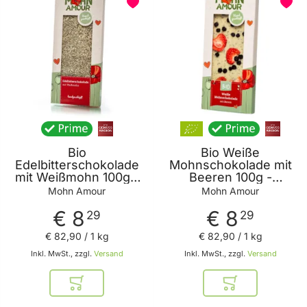
Bio
Bio Weiße
Edelbitterschokolade
Mohnschokolade mit
mit Weißmohn 100g -
Beeren 100g -
Handgeschöpft und
Handgemachte Weiße
Mohn Amour
Mohn Amour
mit Weißmohn
Mohnschokolade mit
€ 8
€ 8
verfeinert von Mohn
Beeren von Mohn
29
29
Amour
Amour
€ 82
,
90
/ 1 kg
€ 82
,
90
/ 1 kg
Inkl. MwSt., zzgl.
Versand
Inkl. MwSt., zzgl.
Versand
In den Warenkorb
In den Warenkor