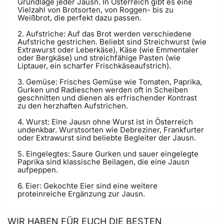
Grundlage jeder Jausn. In Österreich gibt es eine
Vielzahl von Brotsorten, von Roggen- bis zu
Weißbrot, die perfekt dazu passen.
2. Aufstriche: Auf das Brot werden verschiedene
Aufstriche gestrichen. Beliebt sind Streichwurst (wie
Extrawurst oder Leberkäse), Käse (wie Emmentaler
oder Bergkäse) und streichfähige Pasten (wie
Liptauer, ein scharfer Frischkäseaufstrich).
3. Gemüse: Frisches Gemüse wie Tomaten, Paprika,
Gurken und Radieschen werden oft in Scheiben
geschnitten und dienen als erfrischender Kontrast
zu den herzhaften Aufstrichen.
4. Wurst: Eine Jausn ohne Wurst ist in Österreich
undenkbar. Wurstsorten wie Debreziner, Frankfurter
oder Extrawurst sind beliebte Begleiter der Jausn.
5. Eingelegtes: Saure Gurken und sauer eingelegte
Paprika sind klassische Beilagen, die eine Jausn
aufpeppen.
6. Eier: Gekochte Eier sind eine weitere
proteinreiche Ergänzung zur Jausn.
WIR HABEN FÜR EUCH DIE BESTEN