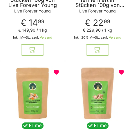
Live Forever Young
Stücken 100g von
Live Forever Young
Live Forever Young
Live Forever Young
€ 14
€ 22
99
99
€ 149
,
90
/ 1 kg
€ 229
,
90
/ 1 kg
Inkl. MwSt., zzgl.
Versand
Inkl. 20% MwSt., zzgl.
Versand
In den Warenkorb
In den Warenkor
BELIEBT