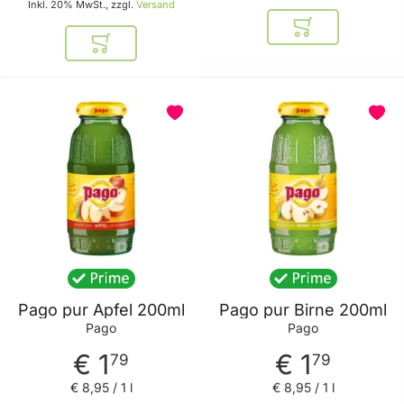
Inkl. 20% MwSt., zzgl.
Versand
In den Warenkor
In den Warenkorb
Pago pur Apfel 200ml
Pago pur Birne 200ml
Pago
Pago
€ 1
€ 1
79
79
€ 8
,
95
/ 1 l
€ 8
,
95
/ 1 l