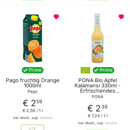
Pago fruchtig Orange
PONA Bio Apfel
1000ml
Kalamansi 330ml -
Erfrischendes
Pago
Fruchtsaftgetränk
PONA
€ 2
ohne zugesetzten
59
€ 2
Zucker von PONA
39
€ 2
,
59
/ 1 l
€ 7
,
24
/ 1 l
Inkl. MwSt., zzgl.
Versand
Inkl. MwSt., zzgl.
Versand