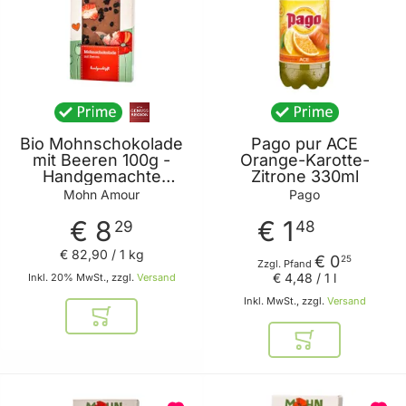
Bio Mohnschokolade
Pago pur ACE
mit Beeren 100g -
Orange-Karotte-
Handgemachte
Zitrone 330ml
Mohn-
Mohn Amour
Pago
Vollmilchschokolade
€ 8
€ 1
mit Beeren von Mohn
29
48
Amour
€ 82
,
90
/ 1 kg
€ 0
25
Zzgl. Pfand
€ 4
,
48
/ 1 l
Inkl. 20% MwSt., zzgl.
Versand
Inkl. MwSt., zzgl.
Versand
In den Warenkorb
In den Warenkor