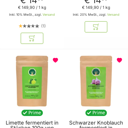
€ 149
,
90
/ 1 kg
€ 149
,
90
/ 1 kg
Inkl. 10% MwSt., zzgl.
Versand
Inkl. 20% MwSt., zzgl.
Versand
1
In den Warenkor
In den Warenkorb
Limette fermentiert in
Schwarzer Knoblauch
Stücken 100g von
fermentiert in