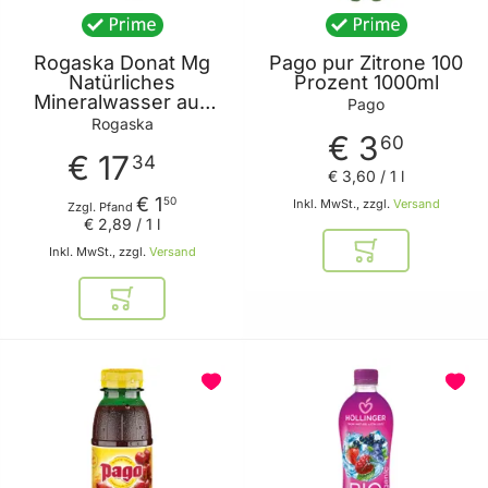
Rogaska Donat Mg
Pago pur Zitrone 100
Natürliches
Prozent 1000ml
Mineralwasser aus
Pago
der Donat Quelle 6x
Rogaska
€ 3
1000ml
60
€ 17
34
€ 3
,
60
/ 1 l
€ 1
50
Inkl. MwSt., zzgl.
Versand
Zzgl. Pfand
€ 2
,
89
/ 1 l
Inkl. MwSt., zzgl.
Versand
In den Warenkor
In den Warenkorb