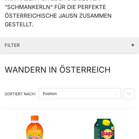
"SCHMANKERLN" FÜR DIE PERFEKTE
ÖSTERREICHISCHE JAUSN ZUSAMMEN
GESTELLT.
FILTER
WANDERN IN ÖSTERREICH
GÜTESIEGEL
PRODUZENT LAND
SORTIERT NACH:
IN A
PREIS
PRODUZENT
PRODUKTEIGENSCHAFT