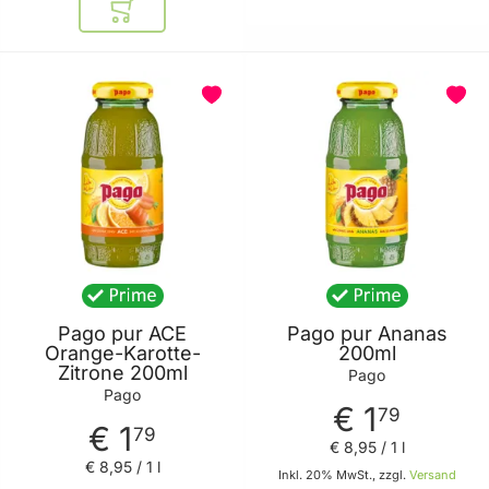
In den Warenkorb
Pago pur ACE
Pago pur Ananas
Orange-Karotte-
200ml
Zitrone 200ml
Pago
Pago
€ 1
79
€ 1
79
€ 8
,
95
/ 1 l
€ 8
,
95
/ 1 l
Inkl. 20% MwSt., zzgl.
Versand