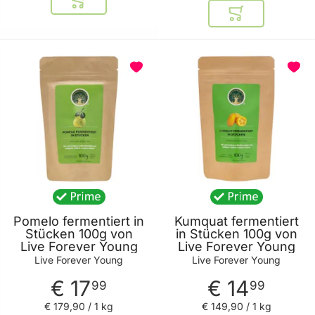
In den Warenkorb
In den Warenkor
BELIEBT
Pomelo fermentiert in
Kumquat fermentiert
Stücken 100g von
in Stücken 100g von
Live Forever Young
Live Forever Young
Live Forever Young
Live Forever Young
€ 17
€ 14
99
99
€ 179
,
90
/ 1 kg
€ 149
,
90
/ 1 kg