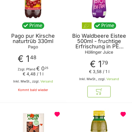
Pago pur Kirsche
Bio Waldbeere Eistee
naturtrüb 330ml
500ml - fruchtige
Erfrischung in PET
Pago
Flasche - ohne
Höllinger Juice
€ 1
künstliche Aromen
48
€ 1
Farbstoffe und
79
Konservierungsstoffe
€ 0
25
Zzgl. Pfand
€ 3
,
58
/ 1 l
von Höllinger Juice
€ 4
,
48
/ 1 l
Inkl. MwSt., zzgl.
Versand
Inkl. MwSt., zzgl.
Versand
Kommt bald wieder
In den Warenkor