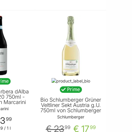
In den Warenkorb
In den Warenkorb
arbera dAlba
20 750ml -
Bio Schlumberger Grüner
n Marcarini
Veltliner Sekt Austria g.U.
arini
750ml von Schlumberger
Schlumberger
23
99
€ 23
€ 17
99
99
99
/ 1 l