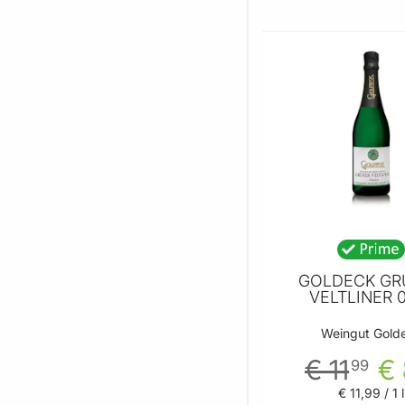
GOLDECK GR
VELTLINER 0
Weingut Gold
€ 11
€ 
99
€ 11
,
99
/ 1 l