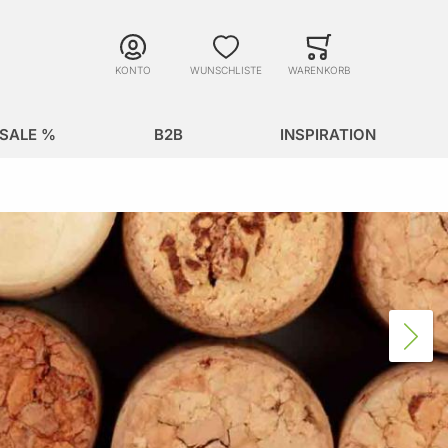
Suche
Minicart
Suche schließen
KONTO
WUNSCHLISTE
WARENKORB
SALE %
B2B
INSPIRATION