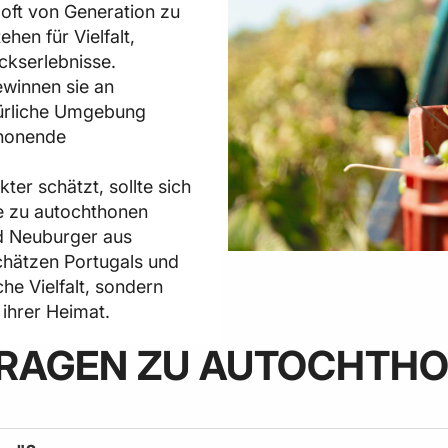
 oft von Generation zu
hen für Vielfalt,
ckserlebnisse.
ewinnen sie an
atürliche Umgebung
chonende
er schätzt, sollte sich
e zu autochthonen
d Neuburger aus
chätzen Portugals und
che Vielfalt, sondern
ihrer Heimat.
RAGEN ZU AUTOCHTH