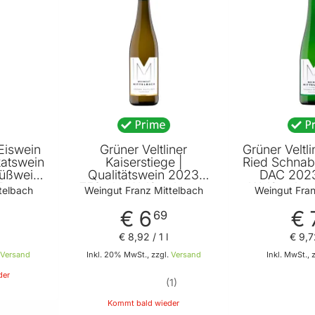
 Eiswein
Grüner Veltliner
Grüner Veltli
katswein
Kaiserstiege |
Ried Schnabe
Süßwein
Qualitätswein 2023
DAC 2023
Franz
750ml - Weißwein von
Weißwein v
telbach
Weingut Franz Mittelbach
Weingut Fran
h
Weingut Franz Mittelbach
Franz Mi
€ 6
€ 
9
69
l
€ 8
,
92
/ 1 l
€ 9
,
7
Versand
Inkl. 20% MwSt., zzgl.
Versand
Inkl. MwSt., 
der
1
Kommt bald wieder