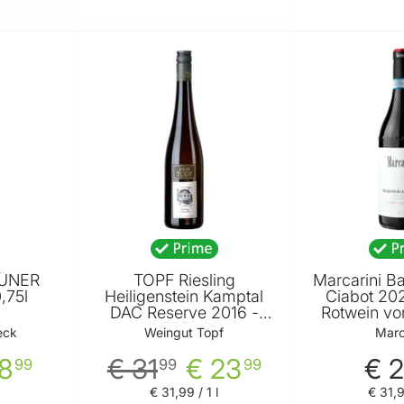
ÜNER
TOPF Riesling
Marcarini B
,75l
Heiligenstein Kamptal
Ciabot 20
DAC Reserve 2016 -
Rotwein vo
750ml
eck
Weingut Topf
Marc
8
€ 31
€ 23
€ 
99
99
99
€ 31
,
99
/ 1 l
€ 31
,