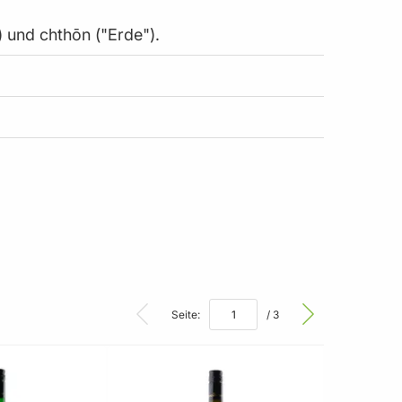
) und chthōn ("Erde").
Seite:
/ 3
BELIEBT