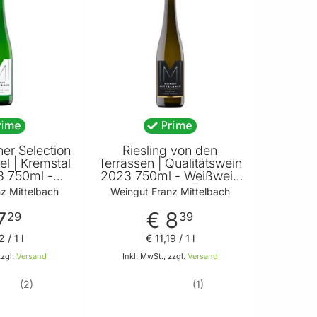
ner Selection
Riesling von den
l | Kremstal
Terrassen | Qualitätswein
 750ml -
2023 750ml - Weißwein
on Weingut
von Weingut Franz
z Mittelbach
Weingut Franz Mittelbach
ttelbach
Mittelbach
7
€ 8
29
39
2
/ 1 l
€ 11
,
19
/ 1 l
zzgl.
Versand
Inkl. MwSt., zzgl.
Versand
2
1