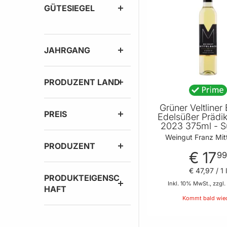
GÜTESIEGEL
JAHRGANG
PRODUZENT LAND
Grüner Veltliner
PREIS
Edelsüßer Prädi
2023 375ml - 
von Weingut 
Weingut Franz Mit
Mittelbac
PRODUZENT
€ 17
9
€ 47
,
97
/ 1 
PRODUKTEIGENSC
Inkl. 10% MwSt., zzgl.
HAFT
Kommt bald wie