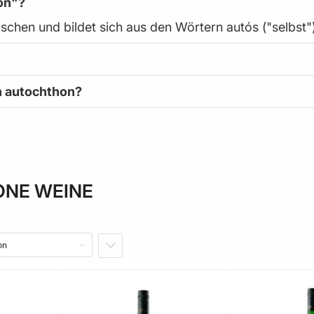
on"?
schen und bildet sich aus den Wörtern autós ("selbst"
h autochthon?
NE WEINE
IN ABSTEIGENDER REIHENFOLGE