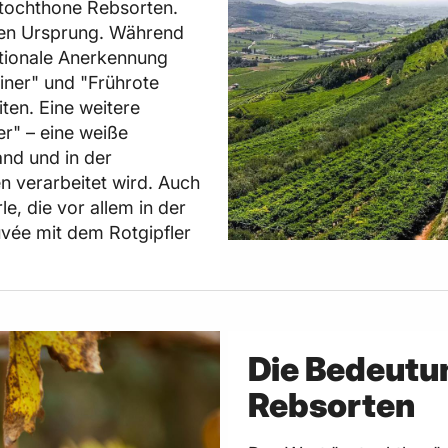
utochthone Rebsorten.
ihren Ursprung. Während
nationale Anerkennung
liner" und "Frührote
iten. Eine weitere
er" – eine weiße
and und in der
 verarbeitet wird. Auch
le, die vor allem in der
uvée mit dem Rotgipfler
Die Bedeutu
Rebsorten