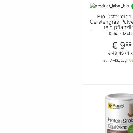
Bio Österreich
Gerstengras Pulv
rein pflanzl
Proteinquelle - be
Schalk Mühl
Allergiker geei
wichtige Nährsto
€ 9
89
Schalk Müh
€ 49
,
45
/ 1 
Inkl. MwSt., zzgl.
Ve
In de