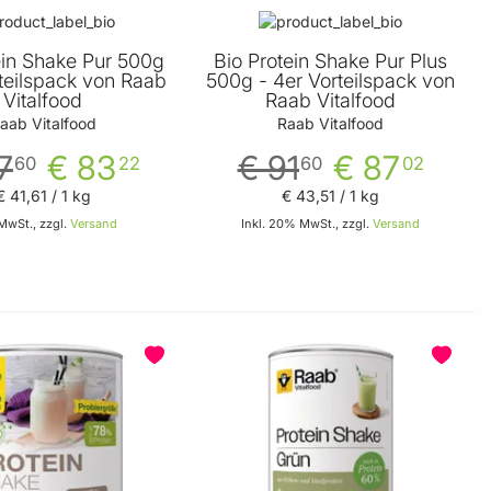
ein Shake Pur 500g
Bio Protein Shake Pur Plus
rteilspack von Raab
500g - 4er Vorteilspack von
Vitalfood
Raab Vitalfood
aab Vitalfood
Raab Vitalfood
7
€ 83
€ 91
€ 87
60
22
60
02
€ 41
,
61
/ 1 kg
€ 43
,
51
/ 1 kg
 MwSt., zzgl.
Versand
Inkl. 20% MwSt., zzgl.
Versand
In den Warenkorb
In den Warenkorb