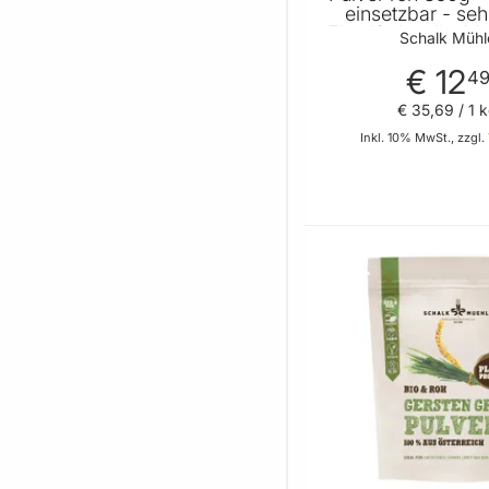
einsetzbar - seh
Eiweiß-Anteil - 
Schalk Mühl
- Zink - Eisen -
Protein Pulver vo
€ 12
4
Mühle
€ 35
,
69
/ 1 
Inkl. 10% MwSt., zzgl.
In de
BELIEBT