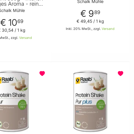
natürliches Aroma -
Schalk Mühle
ges Aroma - rein
sportliche Ernährungsweise
che Proteinquelle -
Schalk Mühle
von Schalk Mühle
€ 9
89
tig einsetzbar von
chalk Mühle
€ 10
69
€ 49
,
45
/ 1 kg
Inkl. 20% MwSt., zzgl.
Versand
€ 30
,
54
/ 1 kg
 MwSt., zzgl.
Versand
In den Warenkorb
In den Warenkorb