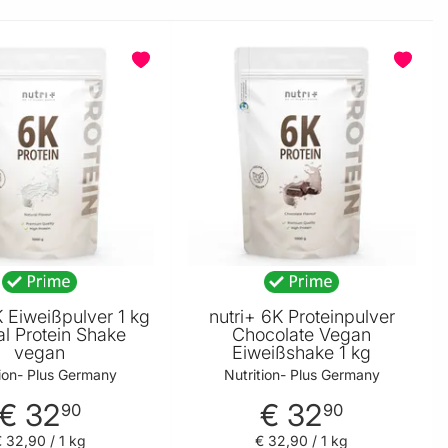
K Eiweißpulver 1 kg
nutri+ 6K Proteinpulver
al Protein Shake
Chocolate Vegan
vegan
Eiweißshake 1 kg
tion- Plus Germany
Nutrition- Plus Germany
€ 32
€ 32
90
90
€ 32
,
90
/ 1 kg
€ 32
,
90
/ 1 kg