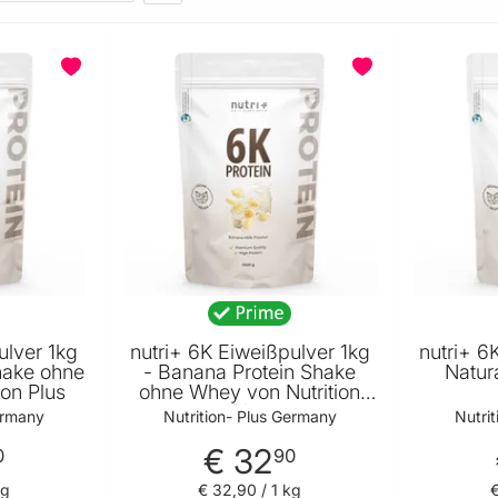
BELIEBT
ulver 1kg
nutri+ 6K Eiweißpulver 1kg
nutri+ 6
Shake ohne
- Banana Protein Shake
Natur
ion Plus
ohne Whey von Nutrition
Plus
ermany
Nutrition- Plus Germany
Nutri
€ 32
0
90
kg
€ 32
,
90
/ 1 kg