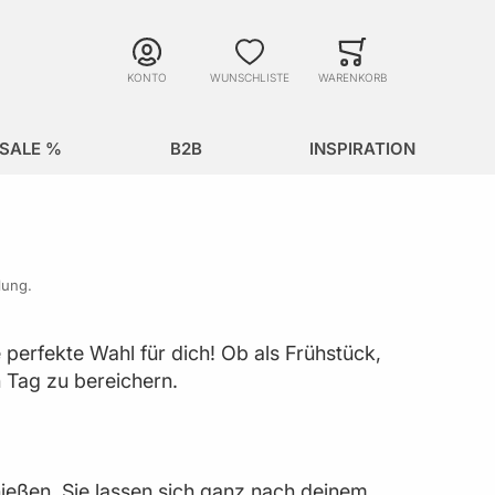
Suche
Minicart
Suche schließen
KONTO
WUNSCHLISTE
WARENKORB
SALE %
B2B
INSPIRATION
lung.
perfekte Wahl für dich! Ob als Frühstück,
 Tag zu bereichern.
nießen. Sie lassen sich ganz nach deinem