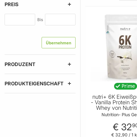
PREIS
Bis
Von
Übernehmen
PRODUZENT
PRODUKTEIGENSCHAFT
nutri+ 6K Eiweißp
- Vanilla Protein 
Whey von Nutrit
Nutrition- Plus G
€ 32
9
€ 32
,
90
/ 1 