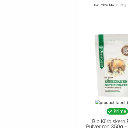
Inkl. 20% MwSt., zzgl
In de
BELIEBT
Bio Kürbiskern 
Pulver roh 350g - 