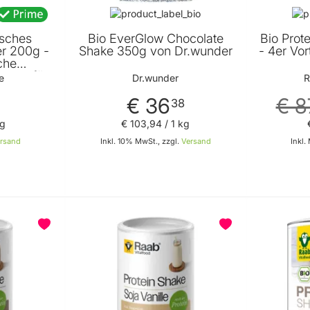
isches
Bio EverGlow Chocolate
Bio Prot
er 200g -
Shake 350g von Dr.wunder
- 4er Vo
iche
stens für
e
Dr.wunder
R
gnet -
ffe von
€ 36
€ 8
38
le
kg
€ 103
,
94
/ 1 kg
rsand
Inkl. 10% MwSt., zzgl.
Versand
Inkl.
n Warenkorb
In den Warenkorb