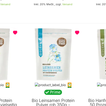
.
Versand
Inkl. 20% MwSt., zzgl.
Versand
Inkl. 2
n Warenkorb
In den Warenkorb
Protein
Bio Leinsamen Protein
Bio Hanf
vielseitig
Pulver roh 350g -
50 Proze