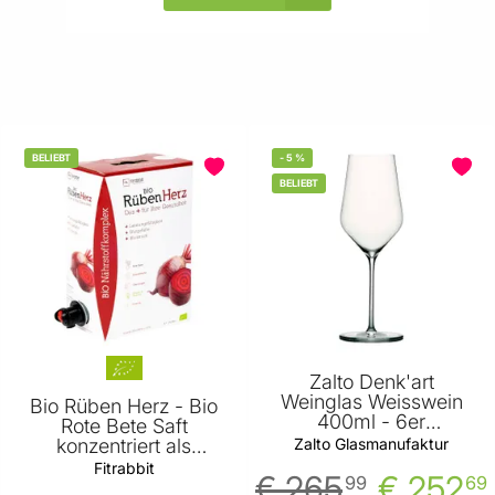
BELIEBT
-
5
%
BELIEBT
Zalto Denk'art
Weinglas Weisswein
Bio Rüben Herz - Bio
400ml - 6er
Rote Bete Saft
Vorteilspack
Zalto Glasmanufaktur
konzentriert als
Monatspackung
Fitrabbit
€ 265
€ 252
99
69
3000ml von Fitrabbit