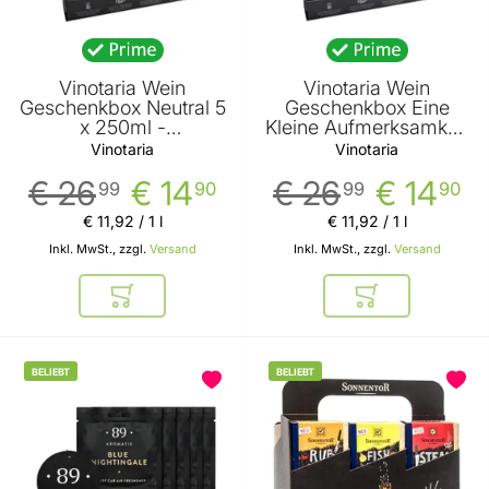
Vinotaria Wein
Vinotaria Wein
Geschenkbox Neutral 5
Geschenkbox Eine
x 250ml -
Kleine Aufmerksamkeit
Geschenkidee für
5 x 250ml -
Vinotaria
Vinotaria
Weinliebhaber
Geschenkidee für
€ 26
€ 14
€ 26
€ 14
Weinliebhaber
99
90
99
90
€ 11
,
92
/ 1 l
€ 11
,
92
/ 1 l
Inkl. MwSt., zzgl.
Versand
Inkl. MwSt., zzgl.
Versand
In den Warenkorb
In den Warenkor
BELIEBT
BELIEBT