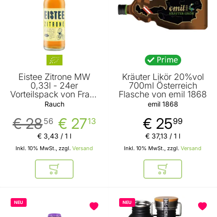
Eistee Zitrone MW
Kräuter Likör 20%vol
0,33l - 24er
700ml Österreich
Vorteilspack von Franz
Flasche von emil 1868
Josef Rauch
Rauch
emil 1868
€ 28
€ 27
€ 25
56
13
99
€ 3
,
43
/ 1 l
€ 37
,
13
/ 1 l
Inkl. 10% MwSt., zzgl.
Versand
Inkl. 10% MwSt., zzgl.
Versand
In den Warenkorb
In den Warenkor
NEU
NEU