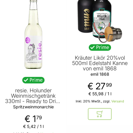
Kräuter Likör 20%vol
500ml Edelstahl Kanne
von emil 1868
emil 1868
€ 27
99
resie. Holunder
€ 55
,
98
/ 1 l
Weinmischgetränk
330ml - Ready to Drink
Inkl. 20% MwSt., zzgl.
Versand
Spritzer in der
Spritzweinmonarchie
Glasflasche von
€ 1
In den Warenkor
Spritzweinmonarchie
79
€ 5
,
42
/ 1 l