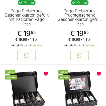
Pago Probierbox
Pago Probierbox
Geschenkkarton gefüllt
Fruchtgeschenk
mit 10 Sorten Pago
Geschenkkarton gefüllt
mit 10 Sorten Pago
Pago
Pago
€ 19
€ 19
95
95
€ 19
,
95
/ 1 Stk
€ 19
,
95
/ 1 Stk
Inkl. MwSt., zzgl.
Versand
Inkl. MwSt., zzgl.
Versand
In den Warenkorb
In den Warenkor
-
45
%
-
45
%
BELIEBT
BELIEBT