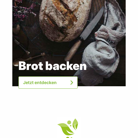
€ 18
99
€ 37
,
98
/ 1 l
Inkl. MwSt., zzgl.
Versand
In den Warenkor
Brot backen
Jetzt entdecken