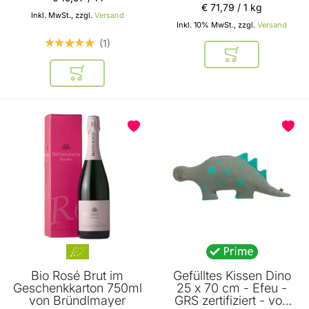
€ 71
,
79
/ 1 kg
Inkl. MwSt., zzgl.
Versand
Inkl. 10% MwSt., zzgl.
Versand
1
In den Warenkor
In den Warenkorb
Bio Rosé Brut im
Gefülltes Kissen Dino
Geschenkkarton 750ml
25 x 70 cm - Efeu -
von Bründlmayer
GRS zertifiziert - von