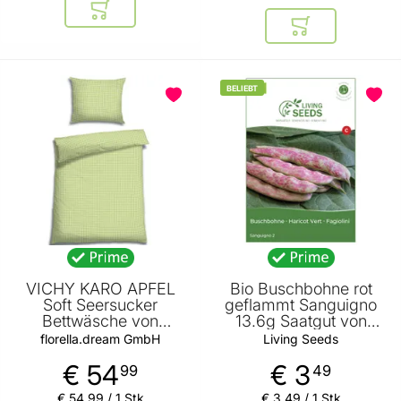
In den Warenkorb
In den Warenkor
BELIEBT
VICHY KARO APFEL
Bio Buschbohne rot
Soft Seersucker
geflammt Sanguigno
Bettwäsche von
13.6g Saatgut von
FLORELLA
Living Seeds
florella.dream GmbH
Living Seeds
€ 54
€ 3
99
49
€ 54
,
99
/ 1 Stk
€ 3
,
49
/ 1 Stk