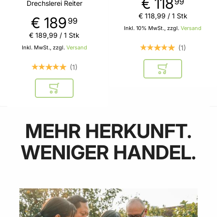
€ 118
99
Drechslerei Reiter
€ 118
,
99
/ 1 Stk
€ 189
99
Inkl. 10% MwSt., zzgl.
Versand
€ 189
,
99
/ 1 Stk
1
Inkl. MwSt., zzgl.
Versand
1
In den Warenkor
In den Warenkorb
BELIEBT
NEU
BELIEBT
NEU
NEU
MEHR HERKUNFT.
WENIGER HANDEL.
myProduct digitaler
Geschenkgutschein -
E-Mail Versand