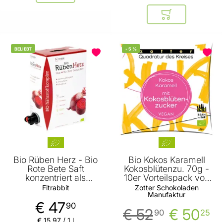
In den Warenkor
BELIEBT
-
5
%
Bio Rüben Herz - Bio
Bio Kokos Karamell
Rote Bete Saft
Kokosblütenzu. 70g -
konzentriert als
10er Vorteilspack von
Monatspackung
Zotter
Fitrabbit
Zotter Schokoladen
Manufaktur
3000ml von Fitrabbit
€ 47
90
€ 52
€ 50
90
25
€ 15
,
97
/ 1 l