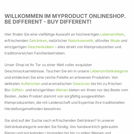
verschiedenen
Mohn Amour
Aromatic 89
gefüllte
Amour
Weißwein 5 x 250ml -
Birnenbalsamessig
Mohn Amour
Set inklusive
gefüllte
Mohn Amour
€ 97
99
Mohnschokolade &
Meersalzen von
Weißwein von Vinotaria
Pflanzkalender und
Mohnschokolade &
2x250ml -
Mohn Amour
Mohn Amour
Mohn Amour
Aromatic 89
Khoysan
Mostviertler Kürbishof Metz
Samen Maier
Mohn Amour
Mohn Amour
Vinotaria
€ 59
BIO Cremehonig mit
Khoysan
Geschenkidee für Salat
Mohnpesto von Mohn
- Geschenkidee für
Zubehör -
99
WILLKOMMEN IM MYPRODUCT ONLINESHOP.
€ 97
,
99
/ 1 Stk
€ 43
€ 49
€ 79
€ 18
€ 15
€ 26
€ 44
€ 22
€ 15
€ 17
€ 14
Mohn von Mohn
Geschenkidee für
Weinliebhaber
Liebhaber
Amour
99
09
99
90
99
99
99
19
99
99
90
BE DIFFERENT - BUY DIFFERENT!
€ 59
,
99
/ 1 Stk
Amour
Hobbygärtner von
Inkl. MwSt., zzgl.
Versand
€ 43
€ 49
€ 79
€ 18
€ 15
,
,
,
,
,
99
09
99
90
99
/ 1 Stk
/ 1 Stk
/ 1 Stk
/ 1 Stk
/ 1 Stk
€ 44
€ 15
€ 17
€ 45
€ 11
,
,
,
99
19
99
,
,
92
98
/ 1 Stk
/ 1 Stk
/ 1 Stk
/ 1 l
/ 1 l
Samen Maier
Inkl. 20% MwSt., zzgl.
Versand
Hier finden Sie eine vielfältige Auswahl an hochwertigen
Lebensmitteln
,
Inkl. 20% MwSt., zzgl.
Inkl. 10% MwSt., zzgl.
Inkl. MwSt., zzgl.
Inkl. MwSt., zzgl.
Inkl. MwSt., zzgl.
Versand
Versand
Versand
Versand
Versand
Inkl. 20% MwSt., zzgl.
Inkl. MwSt., zzgl.
Inkl. MwSt., zzgl.
Inkl. MwSt., zzgl.
Inkl. MwSt., zzgl.
Versand
Versand
Versand
Versand
Versand
In den Warenkorb
erfrischenden
Getränken
, natürlicher
Naturkosmetik
, stilvoller
Mode
und
In den Warenkor
einzigartigen
Geschenkideen
– alles direkt von Kleinproduzenten und
In den Warenkorb
In den Warenkorb
In den Warenkorb
In den Warenkorb
In den Warenkorb
In den Warenkor
In den Warenkor
In den Warenkor
In den Warenkor
In den Warenkor
traditionsreichen Familienbetrieben.
Unser Shop ist Ihr Tor zu einer Welt voller exquisiter
Geschmackserlebnisse. Tauchen Sie ein in unsere
Lebensmittelkategorie
und entdecken Sie eine reiche Palette an erlesenen Produkten. Von
delikaten
Aufstrichen
und aromatischen
Gewürzen
bis hin zu frischen
Bio-
Säften
- und einzigartiben
Weinen
bieten wir Ihnen nur das Beste vom
Besten. Jedes Produkt stammt von sorgfältig ausgewählten
Kleinproduzenten, die mit Leidenschaft und Expertise ihre traditionellen
Herstellungsmethoden bewahren.
Sie sind auf der Suche nach erfrischenden Getränken? In unserer
Getränkekategorie werden Sie fündig. Von handwerklich gebrauten
Bieren und prickelnden Limonaden bis hin zu edlen Weinen und