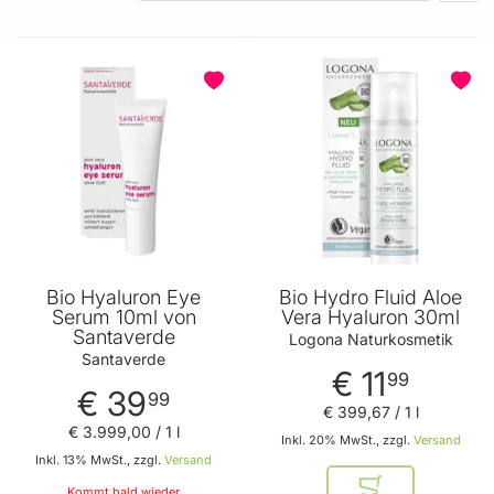
BELIEBT
BELIEBT
Bio Hyaluron Eye
Bio Hydro Fluid Aloe
Serum 10ml von
Vera Hyaluron 30ml
Santaverde
Logona Naturkosmetik
Santaverde
€ 11
99
€ 39
99
€ 399
,
67
/ 1 l
€ 3.999
,
00
/ 1 l
Inkl. 20% MwSt., zzgl.
Versand
Inkl. 13% MwSt., zzgl.
Versand
Kommt bald wieder