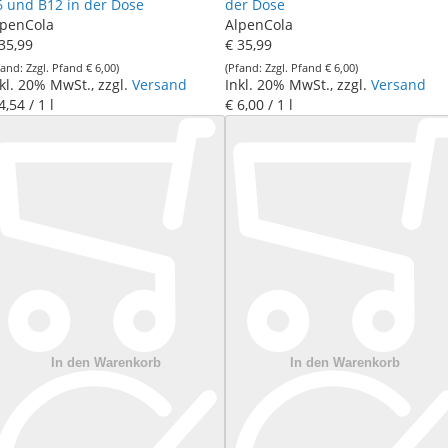
6 und B12 in der Dose
der Dose
lpenCola
AlpenCola
35
,
99
€ 35
,
99
Zzgl. Pfand
€ 6
,
00
Zzgl. Pfand
€ 6
,
00
kl. 20% MwSt., zzgl.
Versand
Inkl. 20% MwSt., zzgl.
Versand
4
,
54
/ 1 l
€ 6
,
00
/ 1 l
In den Warenkorb
In den Warenkorb