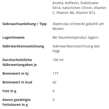
Aroma, Koffeein, Stabilisator
E414, natürliches Chinin, Vitamin
C, Vitamin B6, Vitamin B12,
Gebrauchsanleitung / Tipp
Alpencola schmeckt gekühlt am
Besten.
Lagerhinweis
Bei Raumtemperatur lagern.
Nährwertkennzeichnung
Nährwertkennzeichnung wie
folgt
Durchschnittliche
100 ml
Nährwertangaben je
Brennwert in kJ
177
Brennwert in kcal
42
Fett in g
0
davon gesättigte
0
Fettsäuren in g