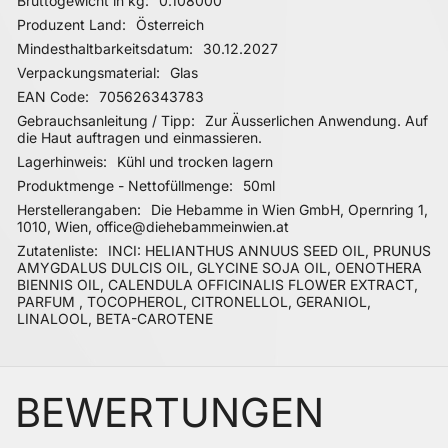
0.108000
Produzent Land
Österreich
Mindesthaltbarkeitsdatum
30.12.2027
Verpackungsmaterial
Glas
EAN Code
705626343783
Gebrauchsanleitung / Tipp
Zur Äusserlichen Anwendung. Auf
die Haut auftragen und einmassieren.
Lagerhinweis
Kühl und trocken lagern
Produktmenge - Nettofüllmenge
50ml
Herstellerangaben
Die Hebamme in Wien GmbH, Opernring 1,
1010, Wien, office@diehebammeinwien.at
Zutatenliste
INCI: HELIANTHUS ANNUUS SEED OIL, PRUNUS
AMYGDALUS DULCIS OIL, GLYCINE SOJA OIL, OENOTHERA
BIENNIS OIL, CALENDULA OFFICINALIS FLOWER EXTRACT,
PARFUM , TOCOPHEROL, CITRONELLOL, GERANIOL,
LINALOOL, BETA-CAROTENE
BEWERTUNGEN