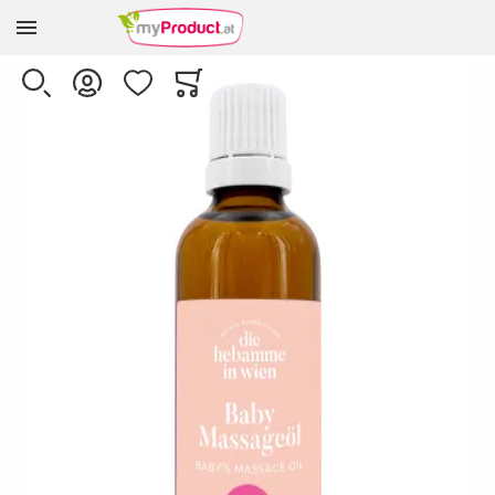
Zur Homepage
Skip to the end of the images gallery
SUCHE
KONTO
WUNSCHLISTE
WARENKORB
Minicart