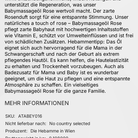
unterstützt die Regeneration, was unser
Babymassageöl Rose wertvoll macht. Der zarte
Rosenduft sorgt für eine entspannte Stimmung. Unser
natürliches a touch of rose – Babymassageöl Rose
pflegt zarte Babyhaut mit hochwertigen Inhaltsstoffen
wie Vitamin E, schützt vor Umwelteinflüssen und ist frei
von schädlichen Zusätzen. Hebammentipp: Das Öl
eignet sich auch hervorragend für die Mama in der
Schwangerschaft und nach der Geburt als extrem
pflegendes Hautöl. Es kann helfen, die Hautelastizität
zu erhalten und Trockenheit vorzubeugen. Auch als
Badezusatz für Mama und Baby ist es wunderbar
geeignet, um die Haut zu pflegen und eine entspannte
Atmosphäre zu schaffen. Ein vielseitiges
Babymassageöl Rose für die ganze Familie.
MEHR INFORMATIONEN
Mehr Informationen
SKU
ATABEY016
Nicht lieferbar nach
No country selected
Produzent
Die Hebamme in Wien
Bruttogewicht in kg