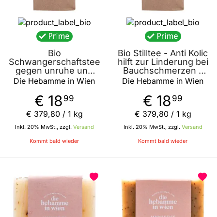
Bio
Bio Stilltee - Anti Kolic
Schwangerschaftstee
hilft zur Linderung bei
gegen unruhe und
Bauchschmerzen -
Stress, beruhigender
"monsters in your
Die Hebamme in Wien
Die Hebamme in Wien
Tee in der
tummy anti colic" 50g
Schwangerschaft - "a
von die Hebamme in
€ 18
€ 18
99
99
cup of no worries"
Wien
50g von die
€ 379
,
80
/ 1 kg
€ 379
,
80
/ 1 kg
Hebamme in Wien
Inkl. 20% MwSt., zzgl.
Versand
Inkl. 20% MwSt., zzgl.
Versand
Kommt bald wieder
Kommt bald wieder