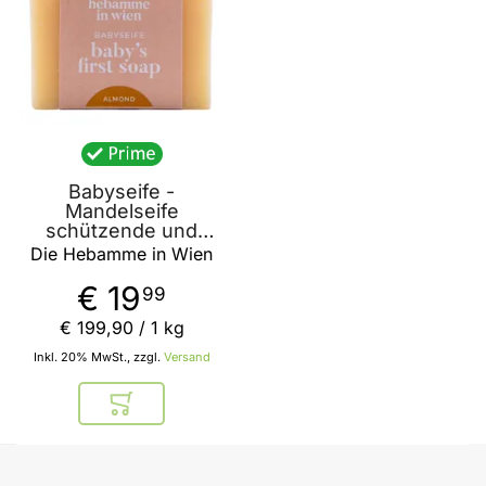
Babyseife -
Mandelseife
schützende und
ausgleichende Pflege
Die Hebamme in Wien
"babys first soap
Mandel" 100g von die
€ 19
99
Hebamme in Wien
€ 199
,
90
/ 1 kg
Inkl. 20% MwSt., zzgl.
Versand
In den Warenkorb