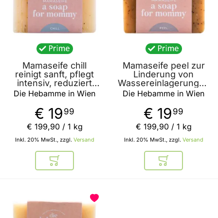
Mamaseife chill
Mamaseife peel zur
reinigt sanft, pflegt
Linderung von
intensiv, reduziert
Wassereinlagerungen
nachweislich Stress -
- "a soap for mommy
Die Hebamme in Wien
Die Hebamme in Wien
"a soap for mommy
peel" 100g von die
Chill" 100g von die
Hebamme in Wien
€ 19
€ 19
99
99
Hebamme in Wien
€ 199
,
90
/ 1 kg
€ 199
,
90
/ 1 kg
Inkl. 20% MwSt., zzgl.
Versand
Inkl. 20% MwSt., zzgl.
Versand
In den Warenkorb
In den Warenkor