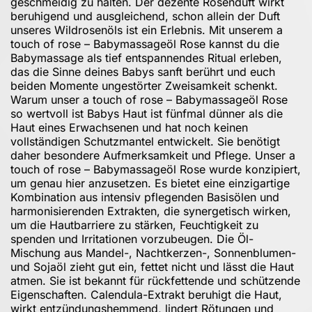
geschmeidig zu halten. Der dezente Rosenduft wirkt
beruhigend und ausgleichend, schon allein der Duft
unseres Wildrosenöls ist ein Erlebnis. Mit unserem a
touch of rose – Babymassageöl Rose kannst du die
Babymassage als tief entspannendes Ritual erleben,
das die Sinne deines Babys sanft berührt und euch
beiden Momente ungestörter Zweisamkeit schenkt.
Warum unser a touch of rose – Babymassageöl Rose
so wertvoll ist Babys Haut ist fünfmal dünner als die
Haut eines Erwachsenen und hat noch keinen
vollständigen Schutzmantel entwickelt. Sie benötigt
daher besondere Aufmerksamkeit und Pflege. Unser a
touch of rose – Babymassageöl Rose wurde konzipiert,
um genau hier anzusetzen. Es bietet eine einzigartige
Kombination aus intensiv pflegenden Basisölen und
harmonisierenden Extrakten, die synergetisch wirken,
um die Hautbarriere zu stärken, Feuchtigkeit zu
spenden und Irritationen vorzubeugen. Die Öl-
Mischung aus Mandel-, Nachtkerzen-, Sonnenblumen-
und Sojaöl zieht gut ein, fettet nicht und lässt die Haut
atmen. Sie ist bekannt für rückfettende und schützende
Eigenschaften. Calendula-Extrakt beruhigt die Haut,
wirkt entzündungshemmend, lindert Rötungen und