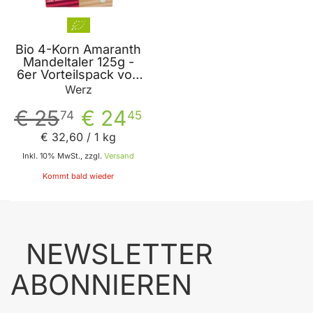
Bio 4-Korn Amaranth
Mandeltaler 125g -
6er Vorteilspack von
Werz
Werz
€ 25
€ 24
74
45
€ 32
,
60
/ 1 kg
Inkl. 10% MwSt., zzgl.
Versand
Kommt bald wieder
NEWSLETTER
ABONNIEREN