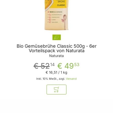
Bio Gemüsebrühe Classic 500g - 6er
Vorteilspack von Naturata
Naturata
€ 52
€ 49
14
53
€ 16
,
51
/ 1 kg
Inkl. 10% MwSt., zzgl.
Versand
In den Warenkorb