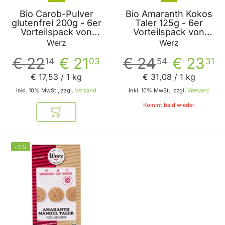
Bio Carob-Pulver
Bio Amaranth Kokos
glutenfrei 200g - 6er
Taler 125g - 6er
Vorteilspack von
Vorteilspack von
Werz
Werz
Werz
Werz
€ 22
€ 21
€ 24
€ 23
14
03
54
31
€ 17
,
53
/ 1 kg
€ 31
,
08
/ 1 kg
Inkl. 10% MwSt., zzgl.
Versand
Inkl. 10% MwSt., zzgl.
Versand
Kommt bald wieder
In den Warenkorb
-
5
%