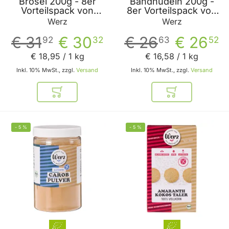
Brösel 200g - 8er
Bandnudeln 200g -
Vorteilspack von
8er Vorteilspack von
Werz
Werz
Werz
Werz
€ 31
€ 30
€ 26
€ 26
92
32
63
52
€ 18
,
95
/ 1 kg
€ 16
,
58
/ 1 kg
Inkl. 10% MwSt., zzgl.
Versand
Inkl. 10% MwSt., zzgl.
Versand
In den Warenkorb
In den Warenkor
-
5
%
-
5
%