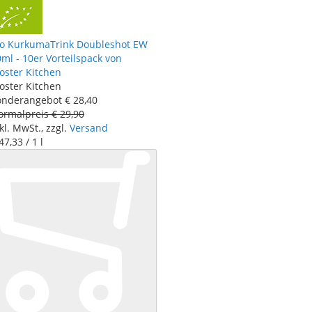
io KurkumaTrink Doubleshot EW
ml - 10er Vorteilspack von
oster Kitchen
oster Kitchen
onderangebot
€ 28
,
40
ormalpreis
€ 29
,
90
kl. MwSt., zzgl.
Versand
47
,
33
/ 1 l