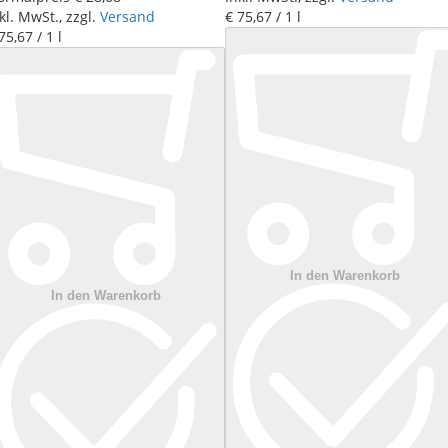
kl. MwSt., zzgl.
Versand
€ 75
,
67
/ 1 l
75
,
67
/ 1 l
In den Warenkorb
In den Warenkorb