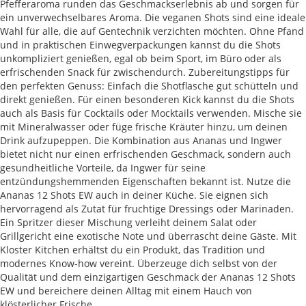
Pfefferaroma runden das Geschmackserlebnis ab und sorgen für
ein unverwechselbares Aroma. Die veganen Shots sind eine ideale
Wahl für alle, die auf Gentechnik verzichten möchten. Ohne Pfand
und in praktischen Einwegverpackungen kannst du die Shots
unkompliziert genießen, egal ob beim Sport, im Büro oder als
erfrischenden Snack für zwischendurch. Zubereitungstipps für
den perfekten Genuss: Einfach die Shotflasche gut schütteln und
direkt genießen. Für einen besonderen Kick kannst du die Shots
auch als Basis für Cocktails oder Mocktails verwenden. Mische sie
mit Mineralwasser oder füge frische Kräuter hinzu, um deinen
Drink aufzupeppen. Die Kombination aus Ananas und Ingwer
bietet nicht nur einen erfrischenden Geschmack, sondern auch
gesundheitliche Vorteile, da Ingwer für seine
entzündungshemmenden Eigenschaften bekannt ist. Nutze die
Ananas 12 Shots EW auch in deiner Küche. Sie eignen sich
hervorragend als Zutat für fruchtige Dressings oder Marinaden.
Ein Spritzer dieser Mischung verleiht deinem Salat oder
Grillgericht eine exotische Note und überrascht deine Gäste. Mit
Kloster Kitchen erhältst du ein Produkt, das Tradition und
modernes Know-how vereint. Überzeuge dich selbst von der
Qualität und dem einzigartigen Geschmack der Ananas 12 Shots
EW und bereichere deinen Alltag mit einem Hauch von
klösterlicher Frische.