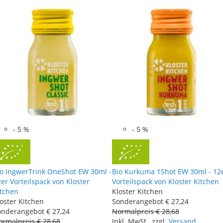
-
5
%
-
5
%
io IngwerTrink OneShot EW 30ml -
Bio Kurkuma 1Shot EW 30ml - 12
er Vorteilspack von Kloster
Vorteilspack von Kloster Kitchen
itchen
Kloster Kitchen
oster Kitchen
Sonderangebot
€ 27
,
24
onderangebot
€ 27
,
24
Normalpreis
€ 28
,
68
ormalpreis
€ 28
,
68
Inkl. MwSt., zzgl.
Versand