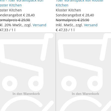
ml - 10er Vorteilspack von
10er Vorteilspack von Kloster
oster Kitchen
Kitchen
oster Kitchen
Kloster Kitchen
onderangebot
€ 28
,
40
Sonderangebot
€ 28
,
40
ormalpreis
€ 29
,
90
Normalpreis
€ 29
,
90
kl. 20% MwSt., zzgl.
Versand
Inkl. MwSt., zzgl.
Versand
47
,
33
/ 1 l
€ 47
,
33
/ 1 l
In den Warenkorb
In den Warenkorb