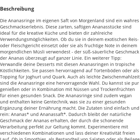
Beschreibung
Die Ananasringe im eigenen Saft von Morgenland sind ein wahres
Geschmackserlebnis. Diese zarten, saftigen Ananasstücke sind
ideal für die kreative Küche und bieten dir zahlreiche
Verwendungsmöglichkeiten. Ob du sie in deinem exotischen Reis-
oder Fleischgericht einsetzt oder sie als fruchtige Note in deinem
morgendlichen Müsli verwendest - der süß-säuerliche Geschmack
der Ananas überzeugt auf ganzer Linie. Ein weiterer Tipp:
Verwandle deine Desserts mit diesen Ananasringen in tropische
Köstlichkeiten. Sie passen hervorragend auf Tortenböden oder als
Topping für Joghurt und Quark. Auch als leichte Zwischenmahlzeit
sind die Ananasringe eine hervorragende Wahl. Du kannst sie pur
genießen oder in Kombination mit Nüssen und Trockenfrüchten
für einen gesunden Snack. Die Ananasringe sind zudem vegan
und enthalten keine Gentechnik, was sie zu einer gesunden
Ergänzung deiner Ernährung macht. Die Zutaten sind einfach und
rein: Ananas* und Ananassaft*. Dadurch bleibt der natürliche
Geschmack der Ananas erhalten, der durch die schonende
Verarbeitung perfekt zur Geltung kommt. Experimentiere mit
verschiedenen Kombinationen und lass deiner Kreativität freien
Lauf. Ob in Smoothies, als Bestandteil von Salaten oder als Beilage