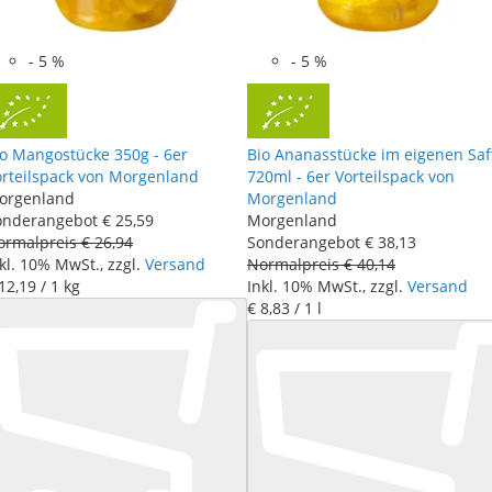
-
5
%
-
5
%
io Mangostücke 350g - 6er
Bio Ananasstücke im eigenen Saf
orteilspack von Morgenland
720ml - 6er Vorteilspack von
orgenland
Morgenland
onderangebot
€ 25
,
59
Morgenland
ormalpreis
€ 26
,
94
Sonderangebot
€ 38
,
13
kl. 10% MwSt., zzgl.
Versand
Normalpreis
€ 40
,
14
12
,
19
/ 1 kg
Inkl. 10% MwSt., zzgl.
Versand
€ 8
,
83
/ 1 l