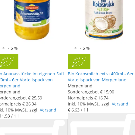
-
5
%
-
5
%
io Ananasstücke im eigenen Saft
Bio Kokosmilch extra 400ml - 6er
0ml - 6er Vorteilspack von
Vorteilspack von Morgenland
orgenland
Morgenland
orgenland
Sonderangebot
€ 15
,
90
onderangebot
€ 25
,
59
Normalpreis
€ 16
,
74
ormalpreis
€ 26
,
94
Inkl. 10% MwSt., zzgl.
Versand
kl. 10% MwSt., zzgl.
Versand
€ 6
,
63
/ 1 l
11
,
53
/ 1 l