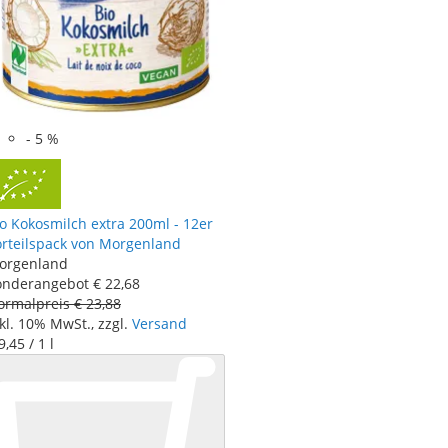
-
5
%
o Kokosmilch extra 200ml - 12er
orteilspack von Morgenland
orgenland
onderangebot
€ 22
,
68
ormalpreis
€ 23
,
88
kl. 10% MwSt., zzgl.
Versand
9
,
45
/ 1 l