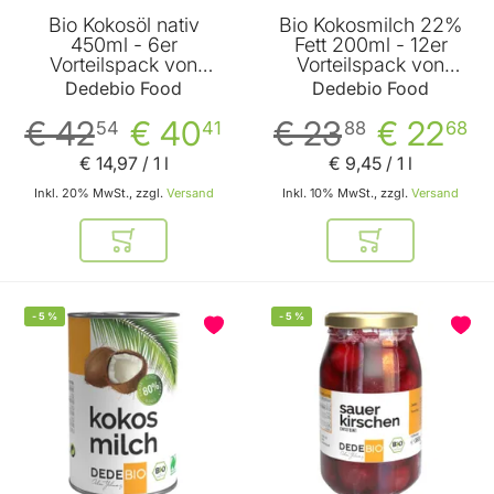
Bio Kokosöl nativ
Bio Kokosmilch 22%
450ml - 6er
Fett 200ml - 12er
Vorteilspack von
Vorteilspack von
Dedebio Food
Dedebio Food
Dedebio Food
Dedebio Food
€ 42
€ 40
€ 23
€ 22
54
41
88
68
€ 14
,
97
/ 1 l
€ 9
,
45
/ 1 l
Inkl. 20% MwSt., zzgl.
Versand
Inkl. 10% MwSt., zzgl.
Versand
In den Warenkorb
In den Warenkor
-
5
%
-
5
%