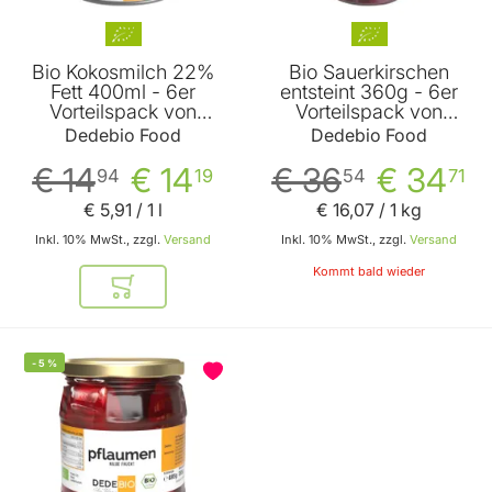
Bio Kokosmilch 22%
Bio Sauerkirschen
Fett 400ml - 6er
entsteint 360g - 6er
Vorteilspack von
Vorteilspack von
Dedebio Food
Dedebio Food
Dedebio Food
Dedebio Food
€ 14
€ 14
€ 36
€ 34
94
19
54
71
€ 5
,
91
/ 1 l
€ 16
,
07
/ 1 kg
Inkl. 10% MwSt., zzgl.
Versand
Inkl. 10% MwSt., zzgl.
Versand
Kommt bald wieder
In den Warenkorb
-
5
%