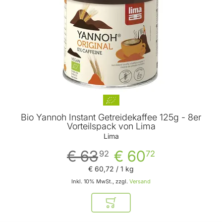
Bio Yannoh Instant Getreidekaffee 125g - 8er
Vorteilspack von Lima
Lima
€ 63
€ 60
92
72
€ 60
,
72
/ 1 kg
Inkl. 10% MwSt., zzgl.
Versand
In den Warenkorb