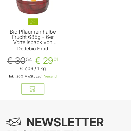
Bio Pflaumen halbe
Frucht 685g - 6er
Vorteilspack von
Dedebio Food
Dedebio Food
€ 30
€ 29
54
01
€ 7
,
06
/ 1 kg
Inkl. 20% MwSt., zzgl.
Versand
In den Warenkorb
NEWSLETTER