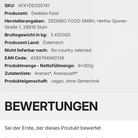
Mehr Informationen
SKU
ATKYDD330741
Produzent
Dedebio Food
Herstellerangaben
DEDEBIO FOOD GMBH, Hertha-Sponer-
Straße 1, 28816 Stuhr
Bruttogewicht in kg
3.432000
Produzent Land
Österreich
Nicht lieferbar nach
No country selected
EAN Code
4260764940134
Produktmenge - Nettofüllmenge
6x350g
Zutatenliste
Ananas*, Ananassaft*
Produkteigenschaft
vegan, ohne Gentechnik
BEWERTUNGEN
Sei der Erste, der dieses Produkt bewertet