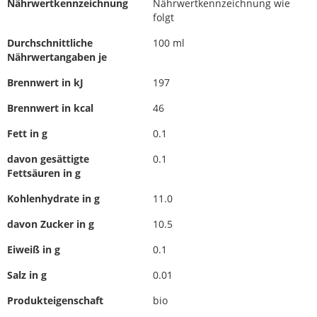
Nährwertkennzeichnung
Nährwertkennzeichnung wie
folgt
Durchschnittliche
100 ml
Nährwertangaben je
Brennwert in kJ
197
Brennwert in kcal
46
Fett in g
0.1
davon gesättigte
0.1
Fettsäuren in g
Kohlenhydrate in g
11.0
davon Zucker in g
10.5
Eiweiß in g
0.1
Salz in g
0.01
Produkteigenschaft
bio