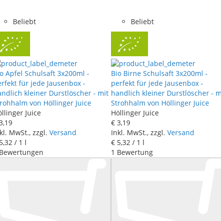
Beliebt
Beliebt
o Apfel Schulsaft 3x200ml -
Bio Birne Schulsaft 3x200ml -
rfekt für jede Jausenbox -
perfekt für jede Jausenbox -
ndlich kleiner Durstlöscher - mit
handlich kleiner Durstlöscher - m
rohhalm von Höllinger Juice
Strohhalm von Höllinger Juice
llinger Juice
Höllinger Juice
3
,
19
€ 3
,
19
kl. MwSt., zzgl.
Versand
Inkl. MwSt., zzgl.
Versand
5
,
32
/ 1 l
€ 5
,
32
/ 1 l
Bewertungen
1
Bewertung