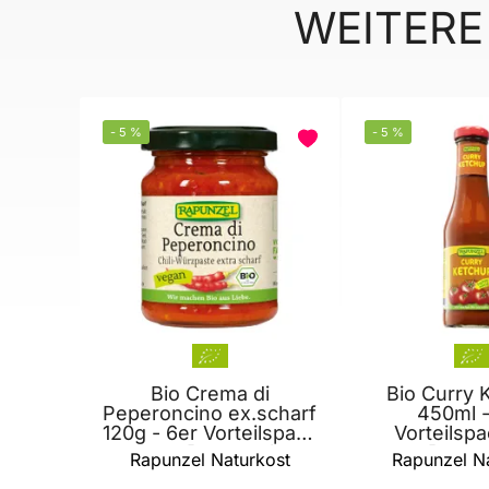
WEITERE
-
5
%
-
5
%
Bio Crema di
Bio Curry 
Peperoncino ex.scharf
450ml -
120g - 6er Vorteilspack
Vorteilsp
von Rapunzel
Rapun
Rapunzel Naturkost
Rapunzel N