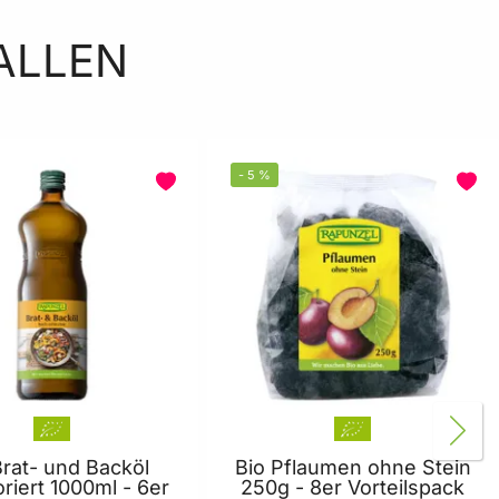
ALLEN
-
5
%
Brat- und Backöl
Bio Pflaumen ohne Stein
riert 1000ml - 6er
250g - 8er Vorteilspack