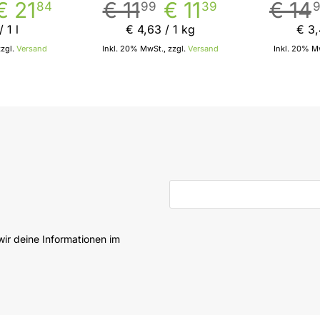
€ 21
€ 11
€ 11
€ 14
84
99
39
 1 l
€ 4
,
63
/ 1 kg
€ 3
,
zzgl.
Versand
Inkl. 20% MwSt., zzgl.
Versand
Inkl. 20% Mw
 den Warenkorb
In den Warenkorb
E-Mail-Adresse
ir deine Informationen im