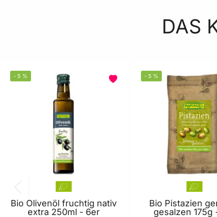
DAS 
-
5
%
-
5
%
Bio Olivenöl fruchtig nativ
Bio Pistazien ge
extra 250ml - 6er
gesalzen 175g 