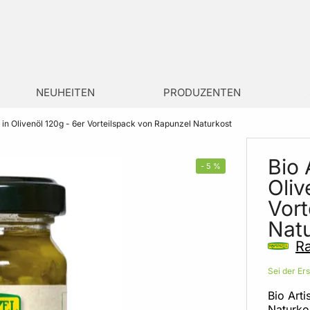
NEUHEITEN
PRODUZENTEN
in Olivenöl 120g - 6er Vorteilspack von Rapunzel Naturkost
Bio 
-
5
%
Oliv
Vort
Nat
Ra
Sei der Er
Bio Art
Naturkos