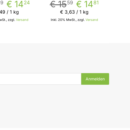
€ 14
€ 15
€ 14
99
24
59
81
49
/ 1 kg
€ 3
,
63
/ 1 kg
St., zzgl.
Versand
Inkl. 20% MwSt., zzgl.
Versand
In den Warenkorb
In den Warenkorb