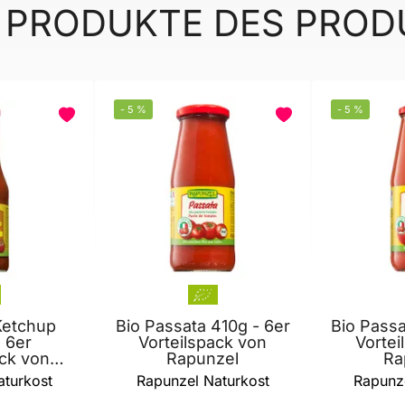
 PRODUKTE DES PRO
-
5
%
-
5
%
BELIEBT
Ketchup
Bio Passata 410g - 6er
Bio Passa
 6er
Vorteilspack von
Vortei
ack von
Rapunzel
Ra
zel
aturkost
Rapunzel Naturkost
Rapunze