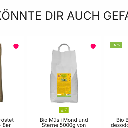
KÖNNTE DIR AUCH GEF
-
5
%
röstet
Bio Müsli Mond und
Bio 
- 8er
Sterne 5000g von
desodo