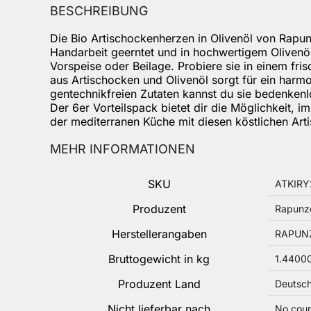
BESCHREIBUNG
Die Bio Artischockenherzen in Olivenöl von Rapunz
Handarbeit geerntet und in hochwertigem Olivenöl 
Vorspeise oder Beilage. Probiere sie in einem frisc
aus Artischocken und Olivenöl sorgt für ein har
gentechnikfreien Zutaten kannst du sie bedenkenl
Der 6er Vorteilspack bietet dir die Möglichkeit,
der mediterranen Küche mit diesen köstlichen Ar
MEHR INFORMATIONEN
Mehr Informationen
SKU
ATKIRY
Produzent
Rapunze
Herstellerangaben
RAPUNZ
Bruttogewicht in kg
1.4400
Produzent Land
Deutsc
Nicht lieferbar nach
No coun