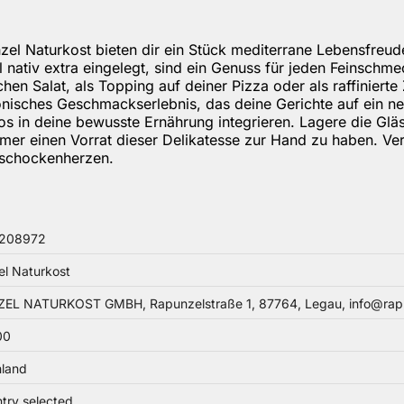
el Naturkost bieten dir ein Stück mediterrane Lebensfreude 
nativ extra eingelegt, sind ein Genuss für jeden Feinschme
hen Salat, als Topping auf deiner Pizza oder als raffinierte 
monisches Geschmackserlebnis, das deine Gerichte auf ein 
os in deine bewusste Ernährung integrieren. Lagere die Glä
 immer einen Vorrat dieser Delikatesse zur Hand zu haben. 
tischockenherzen.
208972
l Naturkost
EL NATURKOST GMBH, Rapunzelstraße 1, 87764, Legau, info@rap
00
hland
try selected