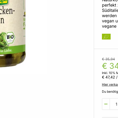
perfekt
Südital
werden i
vegan u
vegane 
€ 35,94
€ 34
Inkl. 10% 
€ 47,42
/
Hier verka
Du benöti