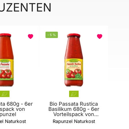
DUZENTEN
-
5
%
ta 680g - 6er
Bio Passata Rustica
lspack von
Basilikum 680g - 6er
punzel
Vorteilspack von
Rapunzel
l Naturkost
Rapunzel Naturkost