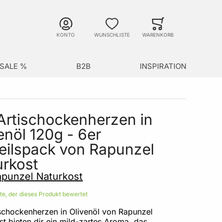
Suche
Minicart
Suche schließen
KONTO
WUNSCHLISTE
WARENKORB
SALE %
B2B
INSPIRATION
Artischockenherzen in
enöl 120g - 6er
eilspack von Rapunzel
urkost
punzel Naturkost
ste, der dieses Produkt bewertet
ischockenherzen in Olivenöl von Rapunzel
t bieten dir ein mild-zartes Aroma, das