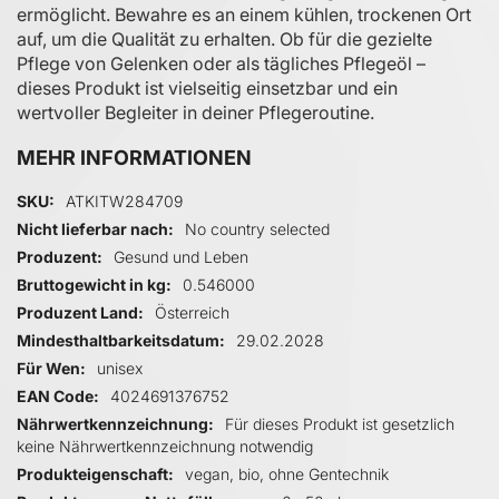
ermöglicht. Bewahre es an einem kühlen, trockenen Ort
auf, um die Qualität zu erhalten. Ob für die gezielte
Pflege von Gelenken oder als tägliches Pflegeöl –
dieses Produkt ist vielseitig einsetzbar und ein
wertvoller Begleiter in deiner Pflegeroutine.
MEHR INFORMATIONEN
Mehr Informationen
SKU
ATKITW284709
Nicht lieferbar nach
No country selected
Produzent
Gesund und Leben
Bruttogewicht in kg
0.546000
Produzent Land
Österreich
Mindesthaltbarkeitsdatum
29.02.2028
Für Wen
unisex
EAN Code
4024691376752
Nährwertkennzeichnung
Für dieses Produkt ist gesetzlich
keine Nährwertkennzeichnung notwendig
Produkteigenschaft
vegan, bio, ohne Gentechnik