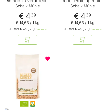
einfach zu verarbeiten
hoher Proteingehalt -
- kein dominierender
unvergleichlicher
Schalk Mühle
Schalk Mühle
Eigengeschmack -
Geschmack - leicht
pflanzliches Eiweiß
verdaulich -
€ 4
€ 4
39
39
von Schalk Mühle
wunderbare Maroni-
Note von Schalk Mühle
€ 14
,
63
/ 1 kg
€ 14
,
63
/ 1 kg
Inkl. 10% MwSt., zzgl.
Versand
Inkl. 10% MwSt., zzgl.
Versand
In den Warenkorb
In den Warenkor
BELIEBT