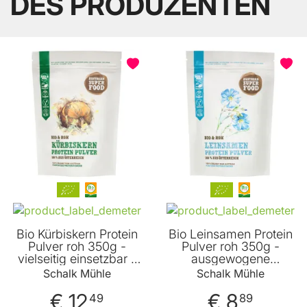
DES PRODUZENTEN
BELIEBT
Bio Kürbiskern Protein
Bio Leinsamen Protein
Pulver roh 350g -
Pulver roh 350g -
vielseitig einsetzbar -
ausgewogene
sehr hoher Eiweiß-
Ernährung - hoher
Schalk Mühle
Schalk Mühle
Anteil - Magnesium -
Gehalt an Magnesium
Zink - Eisen - veganes
- Eisen und Zink -
€ 12
€ 8
49
89