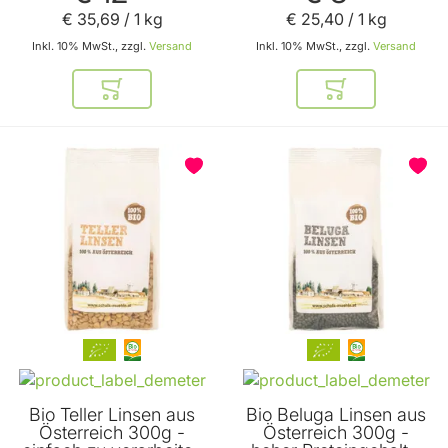
Protein Pulver von
pflanzliche
Schalk Mühle
Proteinquelle von
€ 35
,
69
/ 1 kg
€ 25
,
40
/ 1 kg
Schalk Mühle
Inkl. 10% MwSt., zzgl.
Versand
Inkl. 10% MwSt., zzgl.
Versand
In den Warenkorb
In den Warenkor
Bio Teller Linsen aus
Bio Beluga Linsen aus
Österreich 300g -
Österreich 300g -