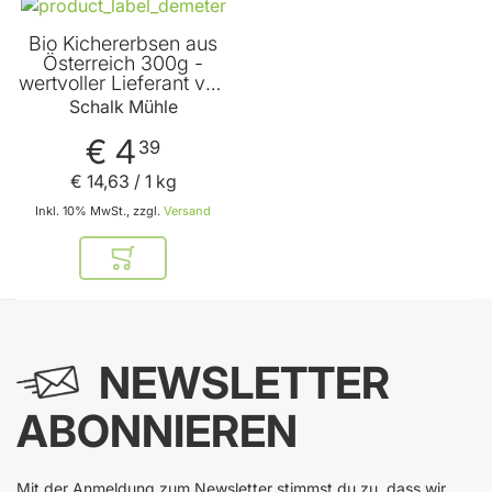
Bio Kichererbsen aus
Österreich 300g -
wertvoller Lieferant von
pflanzlichem Eiweiß -
Schalk Mühle
vielseitig einsetzbar -
vegane Proteinquelle
€ 4
39
von Schalk Mühle
€ 14
,
63
/ 1 kg
Inkl. 10% MwSt., zzgl.
Versand
In den Warenkorb
NEWSLETTER
ABONNIEREN
Mit der Anmeldung zum Newsletter stimmst du zu, dass wir