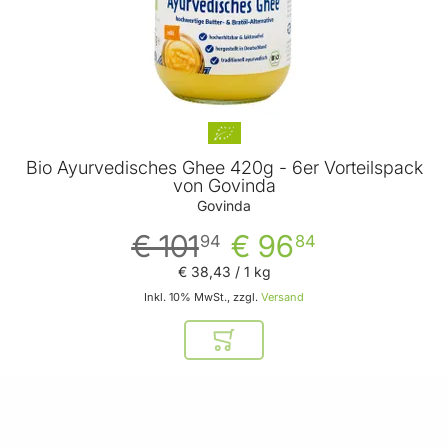
Bio Ayurvedisches Ghee 420g - 6er Vorteilspack
von Govinda
Govinda
€ 101
€ 96
94
84
€ 38
,
43
/ 1 kg
Inkl. 10% MwSt., zzgl.
Versand
In den Warenkorb