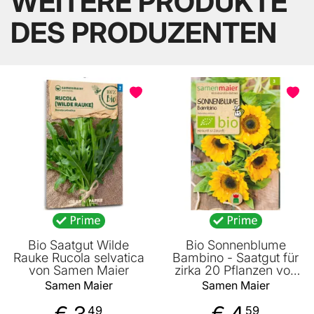
WEITERE PRODUKTE
DES PRODUZENTEN
Bio Saatgut Wilde
Bio Sonnenblume
Rauke Rucola selvatica
Bambino - Saatgut für
von Samen Maier
zirka 20 Pflanzen von
Samen Maier
Samen Maier
Samen Maier
€ 3
€ 4
49
59