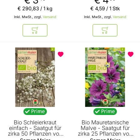
€ 290
,
83
/ 1 kg
€ 4
,
59
/ 1 Stk
Inkl. MwSt., zzgl.
Versand
Inkl. MwSt., zzgl.
Versand
In den Warenkorb
In den Warenkor
Bio Schleierkraut
Bio Mauretanische
einfach - Saatgut für
Malve - Saatgut für
zirka 50 Pflanzen von
zirka 25 Pflanzen von
Samen Maier
Samen Maier