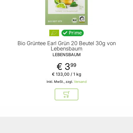
Bio Grüntee Earl Grün 20 Beutel 30g von
Lebensbaum
LEBENSBAUM
€ 3
99
€ 133
,
00
/ 1 kg
Inkl. MwSt., zzgl.
Versand
In den Warenkorb