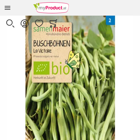
Zur Homepage
Skip to the end of the images gallery
SUCHE
KONTO
WUNSCHLISTE
WARENKORB
Minicart