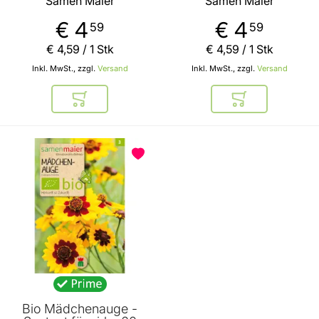
Samen Maier
Samen Maier
€ 4
€ 4
59
59
€ 4
,
59
/ 1 Stk
€ 4
,
59
/ 1 Stk
Inkl. MwSt., zzgl.
Versand
Inkl. MwSt., zzgl.
Versand
In den Warenkorb
In den Warenkor
Bio Mädchenauge -