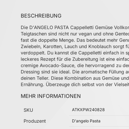
BESCHREIBUNG
Die D'ANGELO PASTA Cappelletti Gemüse Vollkorn i
Teigtaschen sind nicht nur vegan und ohne Gentec
fast die doppelte Menge. Das bedeutet mehr Genu
Zwiebeln, Karotten, Lauch und Knoblauch sorgt fü
verdoppelt. Du kannst die Cappelletti einfach in 
leckeres Rezept für die Zubereitung ist eine einf
cremige Avocado-Sauce, die hervorragend zu den 
Dressing sind sie ideal. Die aromatische Füllung
deinen Teller. Diese Kombination aus Gemüse un
Ernährung. Überzeuge dich selbst von der Vielsei
MEHR INFORMATIONEN
Mehr Informationen
SKU
ATKXPW240828
Produzent
D'angelo Pasta