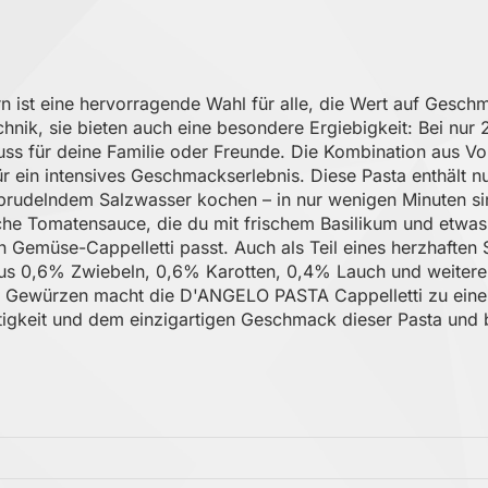
st eine hervorragende Wahl für alle, die Wert auf Geschma
hnik, sie bieten auch eine besondere Ergiebigkeit: Bei nu
ss für deine Familie oder Freunde. Die Kombination aus Vol
r ein intensives Geschmackserlebnis. Diese Pasta enthält 
sprudelndem Salzwasser kochen – in nur wenigen Minuten sin
ache Tomatensauce, die du mit frischem Basilikum und etwas
Gemüse-Cappelletti passt. Auch als Teil eines herzhaften 
 aus 0,6% Zwiebeln, 0,6% Karotten, 0,4% Lauch und weitere
d Gewürzen macht die D'ANGELO PASTA Cappelletti zu eine
tigkeit und dem einzigartigen Geschmack dieser Pasta und b