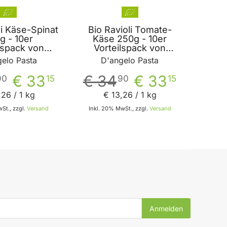
li Käse-Spinat
Bio Ravioli Tomate-
g - 10er
Käse 250g - 10er
lspack von
Vorteilspack von
elo Pasta
D'angelo Pasta
elo Pasta
D'angelo Pasta
€ 33
€ 34
€ 33
90
15
90
15
,
26
/ 1 kg
€ 13
,
26
/ 1 kg
St., zzgl.
Versand
Inkl. 20% MwSt., zzgl.
Versand
In den Warenkorb
In den Warenkorb