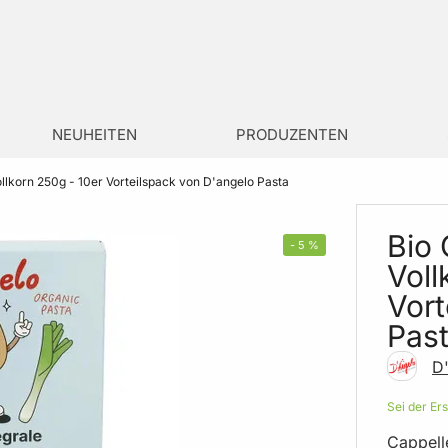
NEUHEITEN
PRODUZENTEN
llkorn 250g - 10er Vorteilspack von D'angelo Pasta
Bio 
-
5
%
Voll
Vort
Pas
D
Sei der Er
Cappell