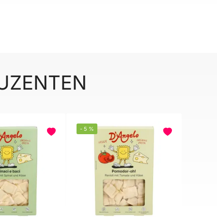
DUZENTEN
-
5
%