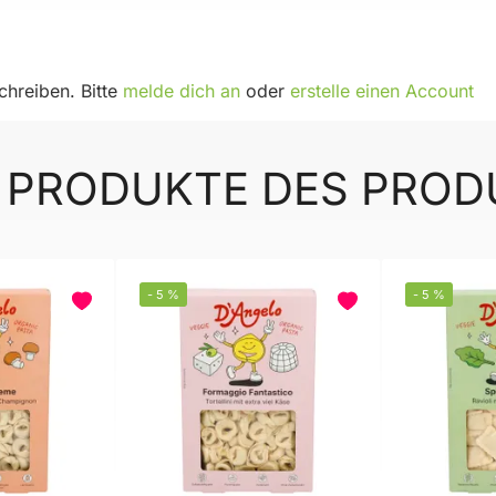
hreiben. Bitte
melde dich an
oder
erstelle einen Account
 PRODUKTE DES PRO
-
5
%
-
5
%