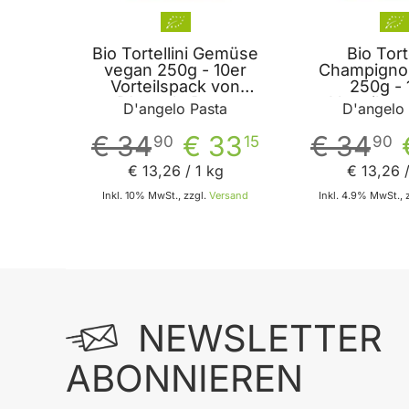
Bio Tortellini Gemüse
Bio Torte
vegan 250g - 10er
Champigno
Vorteilspack von
250g - 
D'angelo Pasta
Vorteilsp
D'angelo Pasta
D'angelo
D'angelo
€ 34
€ 33
€ 34
90
15
90
€ 13
,
26
/ 1 kg
€ 13
,
26
/
Inkl. 10% MwSt., zzgl.
Versand
Inkl. 4.9% MwSt., 
In den Warenkorb
In
NEWSLETTER
ABONNIEREN