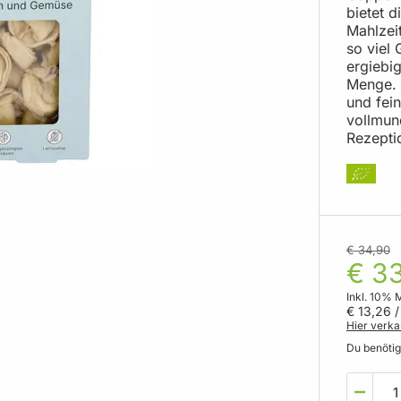
bietet d
Mahlzei
so viel
ergiebi
Menge. 
und fein
vollmun
Rezepti
€ 34,90
€ 33
Inkl. 10% 
€ 13,26
/
Hier verka
Du benöti