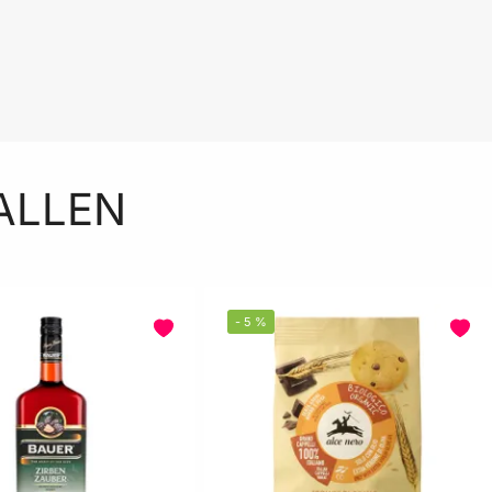
ALLEN
-
5
%