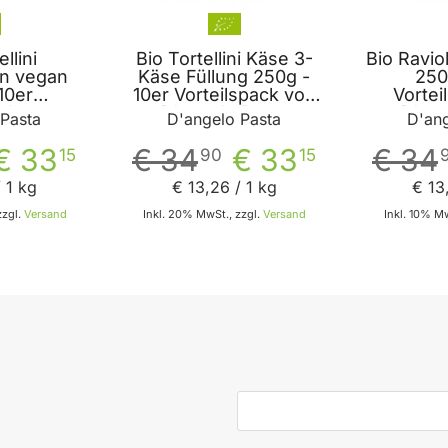
llini
Bio Tortellini Käse 3-
Bio Ravio
n vegan
Käse Füllung 250g -
250
10er
10er Vorteilspack von
Vortei
ack von
D'angelo Pasta
D'ang
 Pasta
D'angelo Pasta
D'ang
 Pasta
€ 33
€ 34
€ 33
€ 34
15
90
15
 1 kg
€ 13
,
26
/ 1 kg
€ 13
zzgl.
Versand
Inkl. 20% MwSt., zzgl.
Versand
Inkl. 10% Mw
 den Warenkorb
In den Warenkorb
E-Mail-Adresse