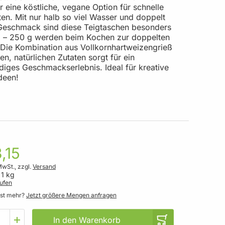
ir eine köstliche, vegane Option für schnelle
ten. Mit nur halb so viel Wasser und doppelt
 Geschmack sind diese Teigtaschen besonders
g – 250 g werden beim Kochen zur doppelten
Die Kombination aus Vollkornhartweizengrieß
en, natürlichen Zutaten sorgt für ein
diges Geschmackserlebnis. Ideal für kreative
deen!
,15
MwSt., zzgl.
Versand
 1 kg
ufen
gst mehr?
Jetzt größere Mengen anfragen
In den Warenkorb