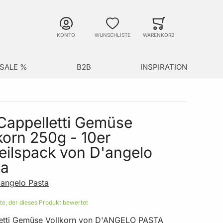
Suche
Minicart
Suche schließen
KONTO
WUNSCHLISTE
WARENKORB
SALE %
B2B
INSPIRATION
Cappelletti Gemüse
korn 250g - 10er
eilspack von D'angelo
ta
'angelo Pasta
ste, der dieses Produkt bewertet
etti Gemüse Vollkorn von D'ANGELO PASTA