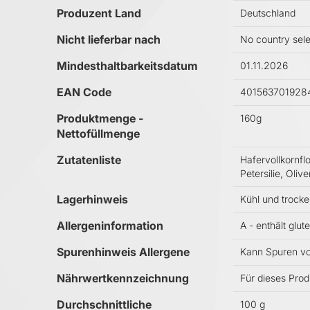
Produzent Land
Deutschland
Nicht lieferbar nach
No country sel
Mindesthaltbarkeitsdatum
01.11.2026
EAN Code
401563701928
Produktmenge -
160g
Nettofüllmenge
Zutatenliste
Hafervollkornfl
Petersilie, Oli
Lagerhinweis
Kühl und trocke
Allergeninformation
A - enthält glut
Spurenhinweis Allergene
Kann Spuren von
Nährwertkennzeichnung
Für dieses Prod
Durchschnittliche
100 g