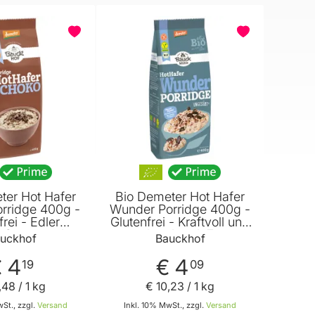
ter Hot Hafer
Bio Demeter Hot Hafer
rridge 400g -
Wunder Porridge 400g -
frei - Edler
Glutenfrei - Kraftvoll und
-Genuss mit
kernig mit 7
uckhof
Bauckhof
erschokolade
verschiedenen Saaten
und Amaranth
von Bauckhof
 4
€ 4
19
09
Bauckhof
,
48
/ 1 kg
€ 10
,
23
/ 1 kg
St., zzgl.
Versand
Inkl. 10% MwSt., zzgl.
Versand