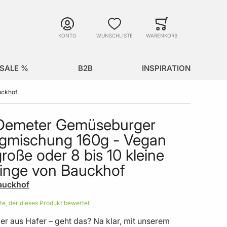
Suche
Minicart
Suche schließen
KONTO
WUNSCHLISTE
WARENKORB
SALE %
B2B
INSPIRATION
uckhof
 Demeter Gemüseburger
igmischung 160g - Vegan
große oder 8 bis 10 kleine
linge von Bauckhof
auckhof
ste, der dieses Produkt bewertet
er aus Hafer – geht das? Na klar, mit unserem