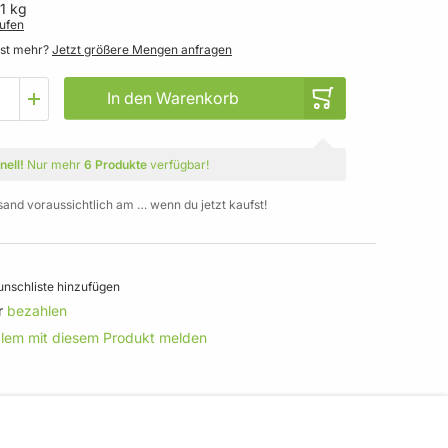
 1 kg
ufen
gst mehr?
Jetzt größere Mengen anfragen
In den Warenkorb
nell!
Nur mehr
6 Produkte
verfügbar!
sand voraussichtlich am … wenn du jetzt kaufst!
nschliste hinzufügen
r
bezahlen
blem mit diesem Produkt melden