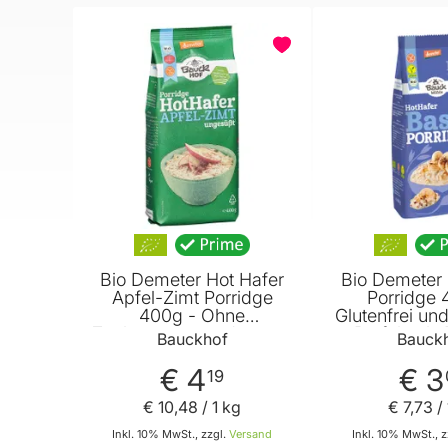
BELIEBT
Bio Demeter Hot Hafer
Bio Demeter 
Apfel-Zimt Porridge
Porridge 
400g - Ohne
Glutenfrei un
Zuckerzusatz und vegan
- Perfekt als
Bauckhof
Bauck
von Bauckhof
Bauck
€ 4
€ 3
19
€ 10
,
48
/ 1 kg
€ 7
,
73
/ 
Inkl. 10% MwSt., zzgl.
Versand
Inkl. 10% MwSt., z