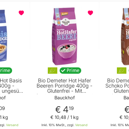
BELIEBT
BELIEBT
Hot Basis
Bio Demeter Hot Hafer
Bio Deme
400g -
Beeren Porridge 400g -
Schoko Po
d ungesüßt
Glutenfrei - Mit
Gluten
 Basis von
fruchtigen Korinthen und
Schoko
hof
Bauckhof
Ba
hof
Beerenstücken von
Zartbitt
Bauckhof
Quinoa 
€ 4
€
09
19
von 
1 kg
€ 10
,
48
/ 1 kg
€ 10
zgl.
Versand
Inkl. 10% MwSt., zzgl.
Versand
Inkl. 10% Mw