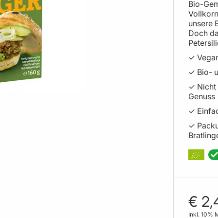
Bio-Gem
Vollkor
unsere B
Doch dab
Petersi
✓ Vega
✓ Bio- u
✓ Nicht 
Genuss
✓ Einfa
✓ Packun
Bratling
€ 2,
Inkl. 10% 