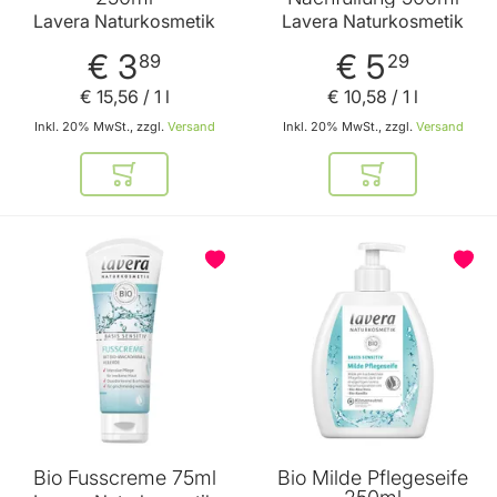
Lavera Naturkosmetik
Lavera Naturkosmetik
€ 3
€ 5
89
29
€ 15
,
56
/ 1 l
€ 10
,
58
/ 1 l
Inkl. 20% MwSt., zzgl.
Versand
Inkl. 20% MwSt., zzgl.
Versand
In den Warenkorb
In den Warenkor
BELIEBT
Bio Fusscreme 75ml
Bio Milde Pflegeseife