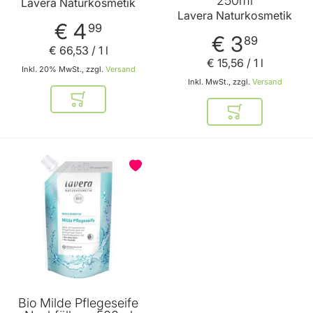
250ml
Lavera Naturkosmetik
Lavera Naturkosmetik
€ 4
99
€ 3
89
€ 66
,
53
/ 1 l
€ 15
,
56
/ 1 l
Inkl. 20% MwSt., zzgl.
Versand
Inkl. MwSt., zzgl.
Versand
In den Warenkorb
In den Warenkor
Bio Milde Pflegeseife