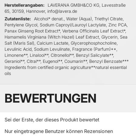
Herstellerangaben
LAVERANA GMBH&CO KG, Lavesstraße
65, 30159, Hannover, info@lavera.de
Zutatenliste
Alcohol* denat., Water (Aqua), Triethyl Citrate,
Pentylene Glycol, Sodium Caproyl/Lauroyl Lactylate, Zinc PCA,
Panax Ginseng Root Extract*, Verbena Officinalis Leaf Extract*,
Hamamelis Virginiana (Witch Hazel) Leaf Extract, Glycerin, Sea
Salt (Maris Sal), Calcium Lactate, Glycerophosphocholine,
Levulinic Acid, Sodium Levulinate, Fragrance (Parfum)**,
Limonene**, Linalool**, Citronellol**, Benzyl Salicylate**,
Geraniol**, Citral**, Eugenol**, Coumarin**, Benzyl Benzoate***
Ingredients from certified organic agriculture**natural essential
oils
BEWERTUNGEN
Sei der Erste, der dieses Produkt bewertet
Nur eingetragene Benutzer können Rezensionen