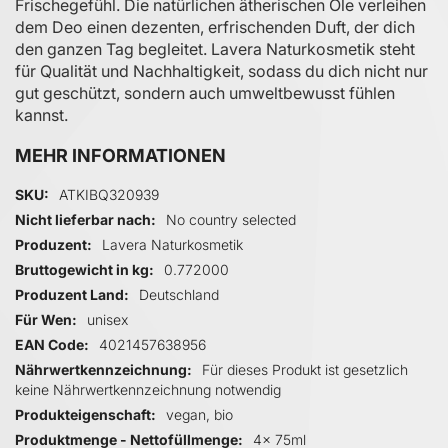
Frischegefühl. Die natürlichen ätherischen Öle verleihen
dem Deo einen dezenten, erfrischenden Duft, der dich
den ganzen Tag begleitet. Lavera Naturkosmetik steht
für Qualität und Nachhaltigkeit, sodass du dich nicht nur
gut geschützt, sondern auch umweltbewusst fühlen
kannst.
MEHR INFORMATIONEN
Mehr Informationen
SKU
ATKIBQ320939
Nicht lieferbar nach
No country selected
Produzent
Lavera Naturkosmetik
Bruttogewicht in kg
0.772000
Produzent Land
Deutschland
Für Wen
unisex
EAN Code
4021457638956
Nährwertkennzeichnung
Für dieses Produkt ist gesetzlich
keine Nährwertkennzeichnung notwendig
Produkteigenschaft
vegan, bio
Produktmenge - Nettofüllmenge
4x 75ml