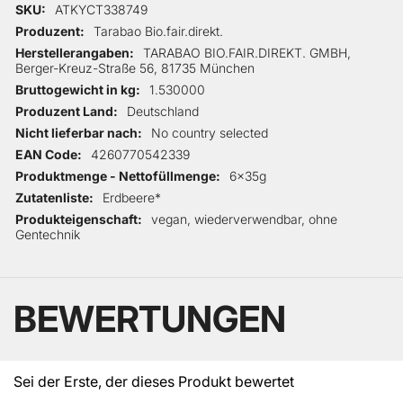
Mehr Informationen
SKU
ATKYCT338749
Produzent
Tarabao Bio.fair.direkt.
Herstellerangaben
TARABAO BIO.FAIR.DIREKT. GMBH,
Berger-Kreuz-Straße 56, 81735 München
Bruttogewicht in kg
1.530000
Produzent Land
Deutschland
Nicht lieferbar nach
No country selected
EAN Code
4260770542339
Produktmenge - Nettofüllmenge
6x35g
Zutatenliste
Erdbeere*
Produkteigenschaft
vegan, wiederverwendbar, ohne
Gentechnik
BEWERTUNGEN
Sei der Erste, der dieses Produkt bewertet