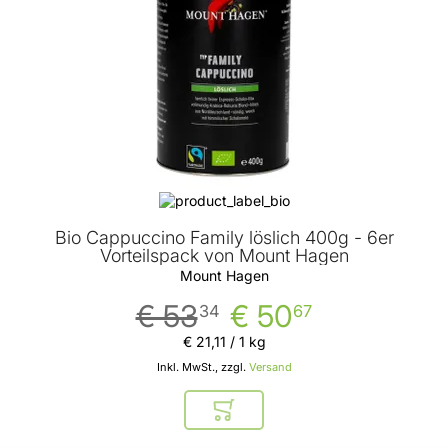
Bio Cappuccino Family löslich 400g - 6er
Vorteilspack von Mount Hagen
Mount Hagen
€ 53
€ 50
34
67
€ 21
,
11
/ 1 kg
Inkl. MwSt., zzgl.
Versand
In den Warenkorb