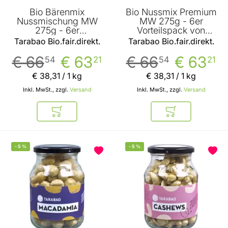
Bio Bärenmix
Bio Nussmix Premium
Nussmischung MW
MW 275g - 6er
275g - 6er
Vorteilspack von
Vorteilspack von
Tarabao Bio.fair.direkt.
Tarabao Bio.fair.direkt.
Tarabao Bio.fair.direkt.
Tarabao Bio.fair.direkt.
€ 66
€ 63
€ 66
€ 63
54
21
54
21
€ 38
,
31
/ 1 kg
€ 38
,
31
/ 1 kg
Inkl. MwSt., zzgl.
Versand
Inkl. MwSt., zzgl.
Versand
In den Warenkorb
In den Warenkor
-
5
%
-
5
%