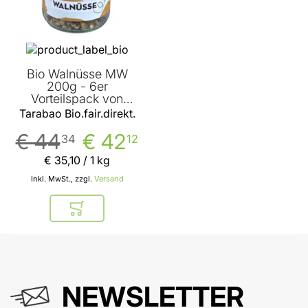
Bio Walnüsse MW
200g - 6er
Vorteilspack von
Tarabao Bio.fair.direkt.
Tarabao Bio.fair.direkt.
€ 44
€ 42
34
12
€ 35
,
10
/ 1 kg
Inkl. MwSt., zzgl.
Versand
In den Warenkorb
NEWSLETTER