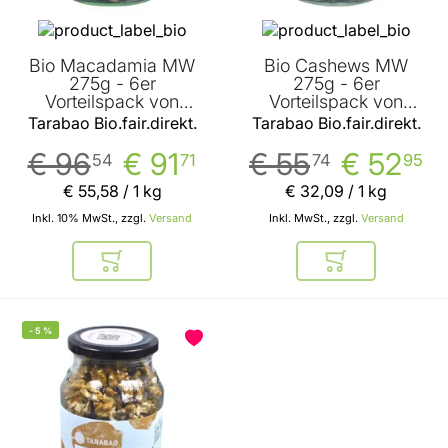
Bio Macadamia MW
Bio Cashews MW
275g - 6er
275g - 6er
Vorteilspack von
Vorteilspack von
Tarabao Bio.fair.direkt.
Tarabao Bio.fair.direkt.
Tarabao Bio.fair.direkt.
Tarabao Bio.fair.direkt.
€ 96
€ 91
€ 55
€ 52
54
71
74
95
€ 55
,
58
/ 1 kg
€ 32
,
09
/ 1 kg
Inkl. 10% MwSt., zzgl.
Versand
Inkl. MwSt., zzgl.
Versand
In den Warenkorb
In den Warenkor
-
5
%