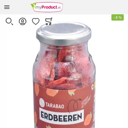
Zur Homepage
Skip to the end of the images gallery
-
5
%
SUCHE
KONTO
WUNSCHLISTE
WARENKORB
Minicart