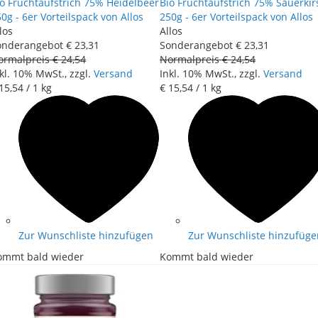
o Fruchtaufstrich 75% Heidelbeer
Bio Fruchtaufstrich 75% Sauerkir
0g - 6er Vorteilspack von Allos
250g - 6er Vorteilspack von Allos
los
Allos
onderangebot
€ 23
,
31
Sonderangebot
€ 23
,
31
ormalpreis
€ 24
,
54
Normalpreis
€ 24
,
54
kl. 10% MwSt., zzgl.
Versand
Inkl. 10% MwSt., zzgl.
Versand
15
,
54
/ 1 kg
€ 15
,
54
/ 1 kg
Zur Wunschliste hinzufügen
Zur Wunschliste hinzufüge
ommt bald wieder
Kommt bald wieder