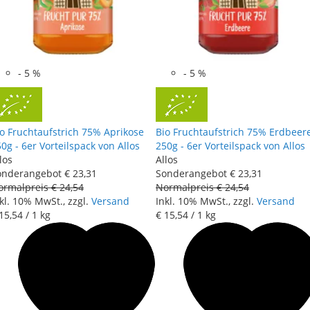
-
5
%
-
5
%
o Fruchtaufstrich 75% Aprikose
Bio Fruchtaufstrich 75% Erdbeer
0g - 6er Vorteilspack von Allos
250g - 6er Vorteilspack von Allos
los
Allos
onderangebot
€ 23
,
31
Sonderangebot
€ 23
,
31
ormalpreis
€ 24
,
54
Normalpreis
€ 24
,
54
kl. 10% MwSt., zzgl.
Versand
Inkl. 10% MwSt., zzgl.
Versand
15
,
54
/ 1 kg
€ 15
,
54
/ 1 kg