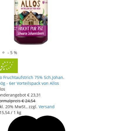
-
5
%
o Fruchtaufstrich 75% Sch.Johan.
0g - 6er Vorteilspack von Allos
los
onderangebot
€ 23
,
31
ormalpreis
€ 24
,
54
kl. 20% MwSt., zzgl.
Versand
15
,
54
/ 1 kg