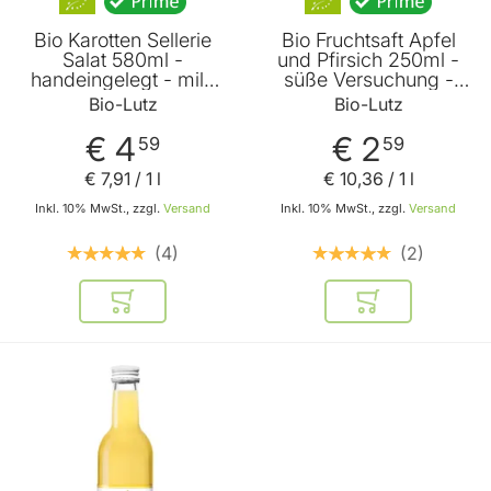
Bio Karotten Sellerie
Bio Fruchtsaft Apfel
Salat 580ml -
und Pfirsich 250ml -
handeingelegt - mild
süße Versuchung -
gewürzt - passt zu
fruchtig - ideal für den
Bio-Lutz
Bio-Lutz
jeder erdenklichen
Sommer von Bio Lutz
Speise - Gemüse-
€ 4
€ 2
59
59
Variation von Bio Lutz
€ 7
,
91
/ 1 l
€ 10
,
36
/ 1 l
Inkl. 10% MwSt., zzgl.
Versand
Inkl. 10% MwSt., zzgl.
Versand
4
2
In den Warenkorb
In den Warenkor