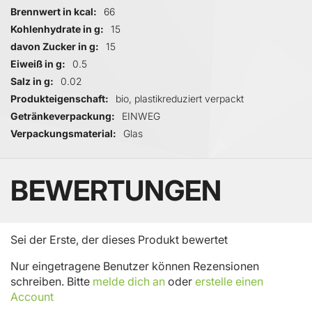
Brennwert in kcal
66
Kohlenhydrate in g
15
davon Zucker in g
15
Eiweiß in g
0.5
Salz in g
0.02
Produkteigenschaft
bio, plastikreduziert verpackt
Getränkeverpackung
EINWEG
Verpackungsmaterial
Glas
BEWERTUNGEN
Sei der Erste, der dieses Produkt bewertet
Nur eingetragene Benutzer können Rezensionen
schreiben. Bitte
melde dich an
oder
erstelle einen
Account