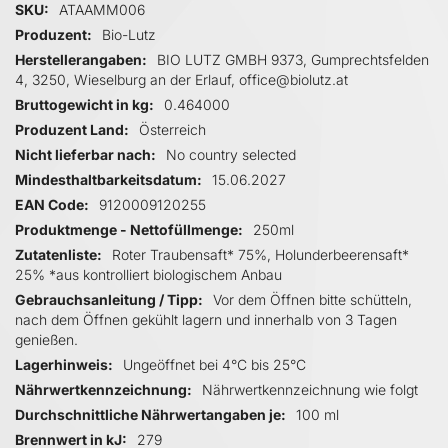
Mehr Informationen
SKU
ATAAMM006
Produzent
Bio-Lutz
Herstellerangaben
BIO LUTZ GMBH 9373, Gumprechtsfelden
4, 3250, Wieselburg an der Erlauf, office@biolutz.at
Bruttogewicht in kg
0.464000
Produzent Land
Österreich
Nicht lieferbar nach
No country selected
Mindesthaltbarkeitsdatum
15.06.2027
EAN Code
9120009120255
Produktmenge - Nettofüllmenge
250ml
Zutatenliste
Roter Traubensaft* 75%, Holunderbeerensaft*
25% *aus kontrolliert biologischem Anbau
Gebrauchsanleitung / Tipp
Vor dem Öffnen bitte schütteln,
nach dem Öffnen gekühlt lagern und innerhalb von 3 Tagen
genießen.
Lagerhinweis
Ungeöffnet bei 4°C bis 25°C
Nährwertkennzeichnung
Nährwertkennzeichnung wie folgt
Durchschnittliche Nährwertangaben je
100 ml
Brennwert in kJ
279