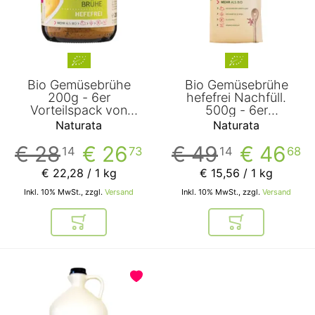
Bio Gemüsebrühe
Bio Gemüsebrühe
200g - 6er
hefefrei Nachfüll.
Vorteilspack von
500g - 6er
Naturata
Vorteilspack von
Naturata
Naturata
Naturata
€ 28
€ 26
€ 49
€ 46
14
73
14
68
€ 22
,
28
/ 1 kg
€ 15
,
56
/ 1 kg
Inkl. 10% MwSt., zzgl.
Versand
Inkl. 10% MwSt., zzgl.
Versand
In den Warenkorb
In den Warenkor