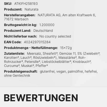
Mehr Informationen
SKU
ATKIFH258193
Produzent
Naturata
Herstellerangaben
NATURATA AG, Am alten Kraftwerk 6,
71672 Marbach
Bruttogewicht in kg
1.200000
Produzent Land
Deutschland
Nicht lieferbar nach
No country selected
EAN Code
4024297015284
Produktmenge - Nettofüllmenge
15x72g
Zutatenliste
Meersalz, Sheafett*, Gemüse 11, 5% (Zwiebeln*,
Karotten*, Lauch*, Röstzwiebeln*), Maisstärke*, Roh-
Rohrzucker*, Petersilie*, Liebstöckelblätter*, Knoblauch*,
Curcuma*, Muskat*, Pfeffer*
Produkteigenschaft
glutenfrei, vegan, palmölfrei, hefefrei,
ohne Gentechnik
BEWERTUNGEN