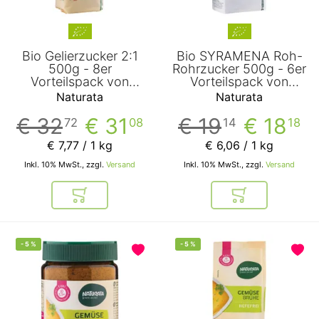
Bio Gelierzucker 2:1
Bio SYRAMENA Roh-
500g - 8er
Rohrzucker 500g - 6er
Vorteilspack von
Vorteilspack von
Naturata
Naturata
Naturata
Naturata
€ 32
€ 31
€ 19
€ 18
72
08
14
18
€ 7
,
77
/ 1 kg
€ 6
,
06
/ 1 kg
Inkl. 10% MwSt., zzgl.
Versand
Inkl. 10% MwSt., zzgl.
Versand
In den Warenkorb
In den Warenkor
-
5
%
-
5
%