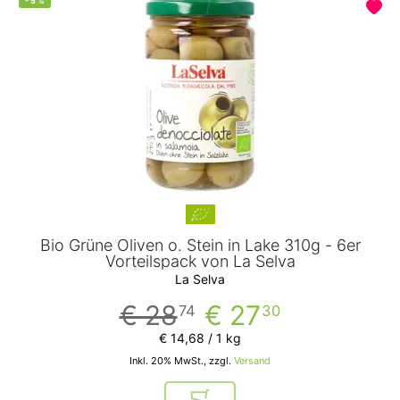
-
5
%
Bio Grüne Oliven o. Stein in Lake 310g - 6er
Vorteilspack von La Selva
La Selva
€ 28
€ 27
74
30
€ 14
,
68
/ 1 kg
Inkl. 20% MwSt., zzgl.
Versand