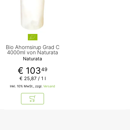
Bio Ahornsirup Grad C
4000ml von Naturata
Naturata
€ 103
49
€ 25
,
87
/ 1 l
Inkl. 10% MwSt., zzgl.
Versand
In den Warenkorb