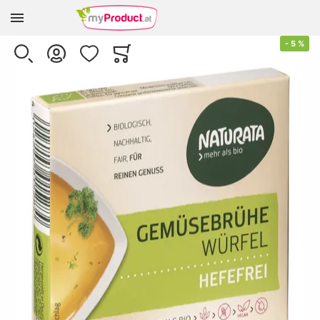
Zur Homepage
Skip to the end of the images gallery
-
5
%
SUCHE
KONTO
WUNSCHLISTE
WARENKORB
Minicart