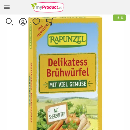
Zur Homepage
Skip to the end of the images gallery
-
5
%
SUCHE
KONTO
WUNSCHLISTE
WARENKORB
Minicart