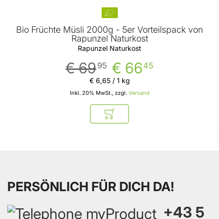
Bio Früchte Müsli 2000g - 5er Vorteilspack von
Rapunzel Naturkost
Rapunzel Naturkost
€ 69
€ 66
95
45
€ 6
,
65
/ 1 kg
Inkl. 20% MwSt., zzgl.
Versand
In den Warenkorb
PERSÖNLICH FÜR DICH DA!
+43 5