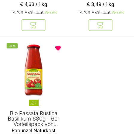
€ 4
,
63
/ 1 kg
€ 3
,
49
/ 1 kg
Inkl. 10% MwSt., zzgl.
Versand
Inkl. 10% MwSt., zzgl.
Versand
In den Warenkorb
In den Warenkor
-
5
%
Bio Passata Rustica
Basilikum 680g - 6er
Vorteilspack von
Rapunzel
Rapunzel Naturkost