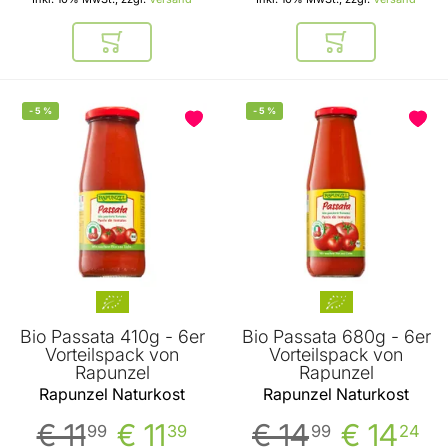
In den Warenkorb
In den Warenkor
-
5
%
-
5
%
BELIEBT
Bio Passata 410g - 6er
Bio Passata 680g - 6er
Vorteilspack von
Vorteilspack von
Rapunzel
Rapunzel
Rapunzel Naturkost
Rapunzel Naturkost
€ 11
€ 11
€ 14
€ 14
99
39
99
24