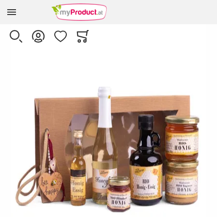
Zur Homepage
Skip to the end of the images gallery
SUCHE
KONTO
WUNSCHLISTE
WARENKORB
Minicart