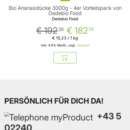
Bio Ananasstücke 3000g - 4er Vorteilspack von
Dedebio Food
Dedebio Food
€ 192
€ 182
36
74
€ 15
,
23
/ 1 kg
Inkl. 4.9% MwSt., zzgl.
Versand
In den Warenkorb
PERSÖNLICH FÜR DICH DA!
+43 5
02240