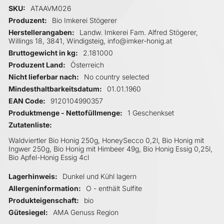
Mehr Informationen
SKU
ATAAVM026
Produzent
Bio Imkerei Stögerer
Herstellerangaben
Landw. Imkerei Fam. Alfred Stögerer,
Willings 18, 3841, Windigsteig, info@imker-honig.at
Bruttogewicht in kg
2.181000
Produzent Land
Österreich
Nicht lieferbar nach
No country selected
Mindesthaltbarkeitsdatum
01.01.1960
EAN Code
9120104990357
Produktmenge - Nettofüllmenge
1 Geschenkset
Zutatenliste
Waldviertler Bio Honig 250g, HoneySecco 0,2l, Bio Honig mit
Ingwer 250g, Bio Honig mit Himbeer 49g, Bio Honig Essig 0,25l,
Bio Apfel-Honig Essig 4cl
Lagerhinweis
Dunkel und Kühl lagern
Allergeninformation
O - enthält Sulfite
Produkteigenschaft
bio
Gütesiegel
AMA Genuss Region