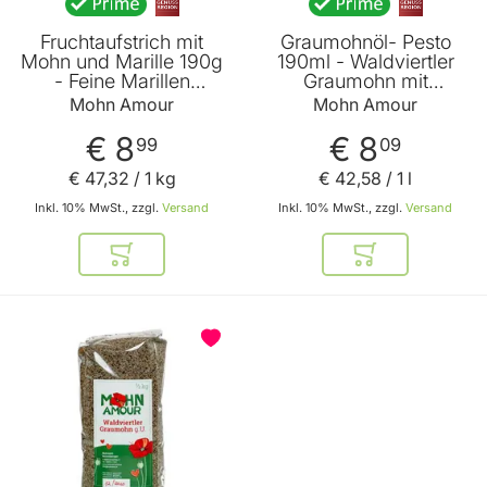
Fruchtaufstrich mit
Graumohnöl- Pesto
Mohn und Marille 190g
190ml - Waldviertler
- Feine Marillen
Graumohn mit
Marmelade mit
Graumohnöl -
Mohn Amour
Mohn Amour
gemahlenem
Kräutersalz und
Graumohn ohne Rum
Petersilie von Mohn
€ 8
€ 8
99
09
von Mohn Amour
Amour
€ 47
,
32
/ 1 kg
€ 42
,
58
/ 1 l
Inkl. 10% MwSt., zzgl.
Versand
Inkl. 10% MwSt., zzgl.
Versand
In den Warenkorb
In den Warenkor
BELIEBT