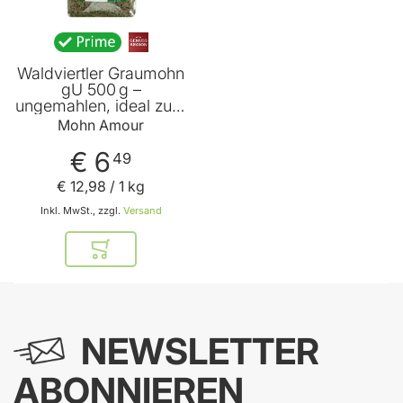
Waldviertler Graumohn
gU 500 g –
ungemahlen, ideal zum
Verkochen – Mohn
Mohn Amour
Amour
€ 6
49
€ 12
,
98
/ 1 kg
Inkl. MwSt., zzgl.
Versand
In den Warenkorb
NEWSLETTER
ABONNIEREN