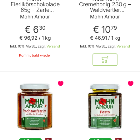
Eierlikörschokolade
Cremehonig 230 g –
65g - Zarte
Waldviertler
Bitterschokolade mit
Weissmohn,
Mohn Amour
Mohn Amour
Schlagobers Mohn und
österreichischer Honig
Eierlikör von Mohn
– Mohn Amour
€ 6
€ 10
30
79
Amour
€ 96
,
92
/ 1 kg
€ 46
,
91
/ 1 kg
Inkl. 10% MwSt., zzgl.
Versand
Inkl. 10% MwSt., zzgl.
Versand
Kommt bald wieder
In den Warenkor