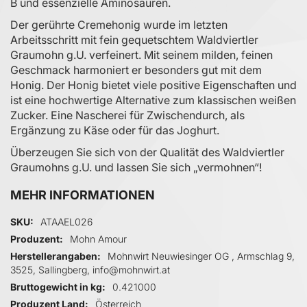
B und essenzielle Aminosäuren.
Der gerührte Cremehonig wurde im letzten
Arbeitsschritt mit fein gequetschtem Waldviertler
Graumohn g.U. verfeinert. Mit seinem milden, feinen
Geschmack harmoniert er besonders gut mit dem
Honig. Der Honig bietet viele positive Eigenschaften und
ist eine hochwertige Alternative zum klassischen weißen
Zucker. Eine Nascherei für Zwischendurch, als
Ergänzung zu Käse oder für das Joghurt.
Überzeugen Sie sich von der Qualität des Waldviertler
Graumohns g.U. und lassen Sie sich „vermohnen“!
MEHR INFORMATIONEN
Mehr Informationen
SKU
ATAAEL026
Produzent
Mohn Amour
Herstellerangaben
Mohnwirt Neuwiesinger OG , Armschlag 9,
3525, Sallingberg, info@mohnwirt.at
Bruttogewicht in kg
0.421000
Produzent Land
Österreich