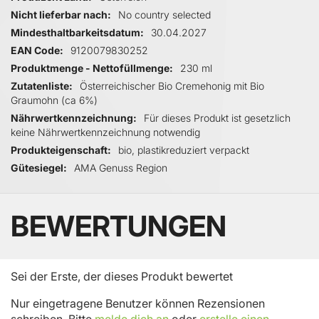
Nicht lieferbar nach
No country selected
Mindesthaltbarkeitsdatum
30.04.2027
EAN Code
9120079830252
Produktmenge - Nettofüllmenge
230 ml
Zutatenliste
‌Österreichischer Bio Cremehonig mit Bio
Graumohn (ca 6%)
Nährwertkennzeichnung
Für dieses Produkt ist gesetzlich
keine Nährwertkennzeichnung notwendig
Produkteigenschaft
bio, plastikreduziert verpackt
Gütesiegel
AMA Genuss Region
BEWERTUNGEN
Sei der Erste, der dieses Produkt bewertet
Nur eingetragene Benutzer können Rezensionen
schreiben. Bitte
melde dich an
oder
erstelle einen