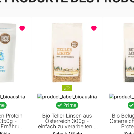
n Protein
Bio Teller Linsen aus
Bio Belu
 350g -
Österreich 300g -
Österreic
Ernährung
einfach zu verarbeiten -
Prote
halt an
kein dominierender
unverg
Mühle
Schalk Mühle
Scha