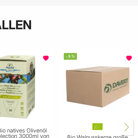
ALLEN
-
5
%
o natives Olivenöl
election 3000ml von
Bio Walnusskerne große