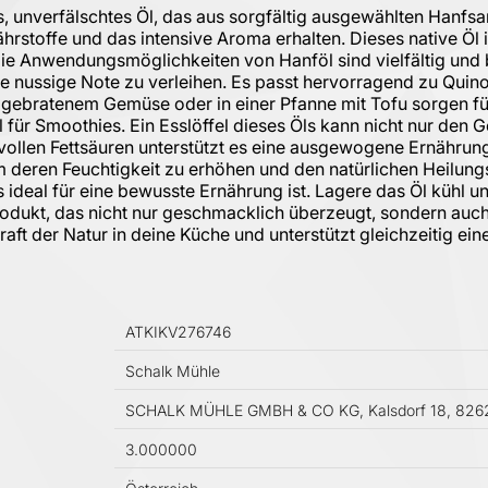
s, unverfälschtes Öl, das aus sorgfältig ausgewählten Hanf
stoffe und das intensive Aroma erhalten. Dieses native Öl ist
. Die Anwendungsmöglichkeiten von Hanföl sind vielfältig un
ne nussige Note zu verleihen. Es passt hervorragend zu Qui
r gebratenem Gemüse oder in einer Pfanne mit Tofu sorgen f
 für Smoothies. Ein Esslöffel dieses Öls kann nicht nur den
ollen Fettsäuren unterstützt es eine ausgewogene Ernährung 
um deren Feuchtigkeit zu erhöhen und den natürlichen Heilun
 ideal für eine bewusste Ernährung ist. Lagere das Öl kühl u
rodukt, das nicht nur geschmacklich überzeugt, sondern auch 
aft der Natur in deine Küche und unterstützt gleichzeitig ein
ATKIKV276746
Schalk Mühle
SCHALK MÜHLE GMBH & CO KG, Kalsdorf 18, 8262
3.000000