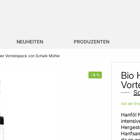
NEUHEITEN
PRODUZENTEN
6er Vorteilspack von Schalk Mühle
Bio 
-
5
%
Vort
Sc
Sei der Er
Hanföl 
intensi
Hergeste
Hanfsame
da es we