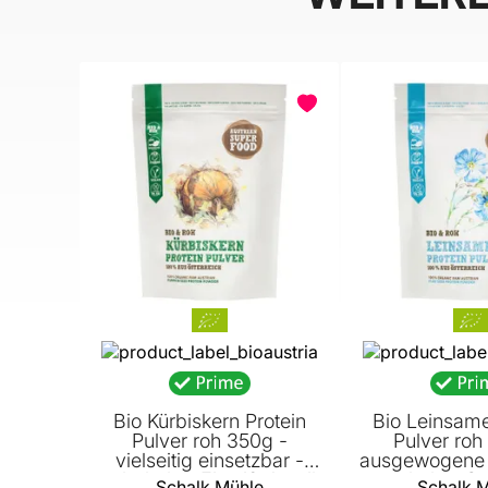
BELIEBT
Bio Kürbiskern Protein
Bio Leinsame
Pulver roh 350g -
Pulver roh
vielseitig einsetzbar -
ausgewogene 
sehr hoher Eiweiß-Anteil
- hoher Ge
Schalk Mühle
Schalk 