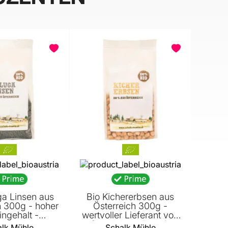
BELIEBT
ga Linsen aus
Bio Kichererbsen aus
h 300g - hoher
Österreich 300g -
ingehalt -
wertvoller Lieferant von
leichlicher
pflanzlichem Eiweiß -
lk Mühle
Schalk Mühle