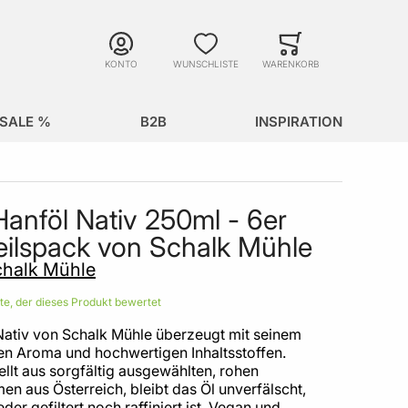
Suche
Minicart
Suche schließen
KONTO
WUNSCHLISTE
WARENKORB
SALE %
B2B
INSPIRATION
Hanföl Nativ 250ml - 6er
eilspack von Schalk Mühle
halk Mühle
ste, der dieses Produkt bewertet
Nativ von Schalk Mühle überzeugt mit seinem
ven Aroma und hochwertigen Inhaltsstoffen.
llt aus sorgfältig ausgewählten, rohen
n aus Österreich, bleibt das Öl unverfälscht,
der gefiltert noch raffiniert ist. Vegan und