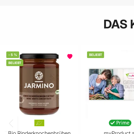
DAS 
-
5
%
BELIEBT
BELIEBT
Bio Rinderknochenbrühen
myProduct.a