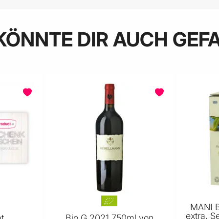
KÖNNTE DIR AUCH GEF
MANI Bi
extra, S
t
Bio G 2021 750ml von