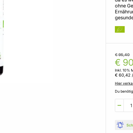
ohne Gen
Ernährun
gesunde
€ 95,40
€ 90
Inkl. 10% 
€ 60,42
/
Hier verka
Du benöti
Sch