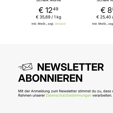
- Magnesium - Zink -
Magnesium - 
Eisen - veganes Protein
Zink - pfla
€ 12
€ 8
49
Pulver von Schalk Mühle
Proteinquelle
Mühl
€ 35
,
69
/ 1 kg
€ 25
,
40
/
Inkl. MwSt., zzgl.
Versand
Inkl. MwSt., zzg
In den Warenkorb
In
NEWSLETTER
ABONNIEREN
Mit der Anmeldung zum Newsletter stimmst du zu, dass w
Rahmen unserer
Datenschutzbestimmungen
verarbeiten.