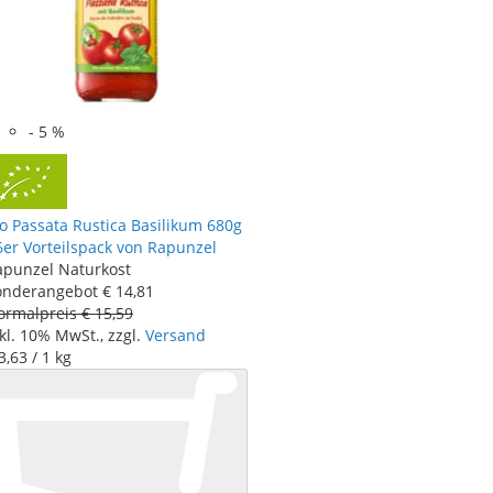
-
5
%
o Passata Rustica Basilikum 680g
6er Vorteilspack von Rapunzel
apunzel Naturkost
onderangebot
€ 14
,
81
ormalpreis
€ 15
,
59
kl. 10% MwSt., zzgl.
Versand
3
,
63
/ 1 kg