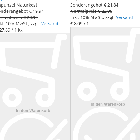
apunzel Naturkost
Sonderangebot
€ 21
,
84
onderangebot
€ 19
,
94
Normalpreis
€ 22
,
99
ormalpreis
€ 20
,
99
Inkl. 10% MwSt., zzgl.
Versand
kl. 10% MwSt., zzgl.
Versand
€ 8
,
09
/ 1 l
27
,
69
/ 1 kg
In den Warenkorb
In den Warenkorb