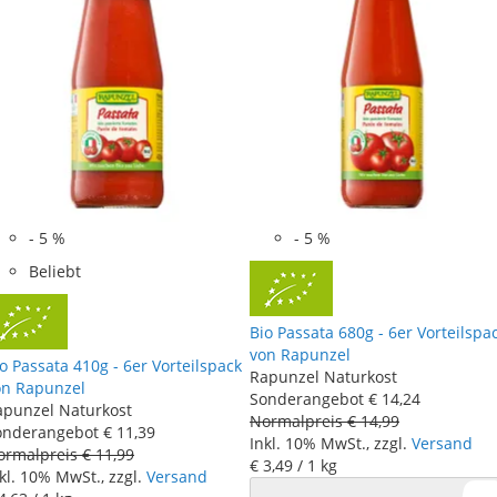
-
5
%
-
5
%
Beliebt
Bio Passata 680g - 6er Vorteilspa
von Rapunzel
o Passata 410g - 6er Vorteilspack
Rapunzel Naturkost
on Rapunzel
Sonderangebot
€ 14
,
24
apunzel Naturkost
Normalpreis
€ 14
,
99
onderangebot
€ 11
,
39
Inkl. 10% MwSt., zzgl.
Versand
ormalpreis
€ 11
,
99
€ 3
,
49
/ 1 kg
kl. 10% MwSt., zzgl.
Versand