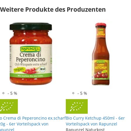
Weitere Produkte des Produzenten
-
5
%
-
5
%
io Crema di Peperoncino ex.scharf
Bio Curry Ketchup 450ml - 6er
0g - 6er Vorteilspack von
Vorteilspack von Rapunzel
apunzel
Rapunzel Naturkost