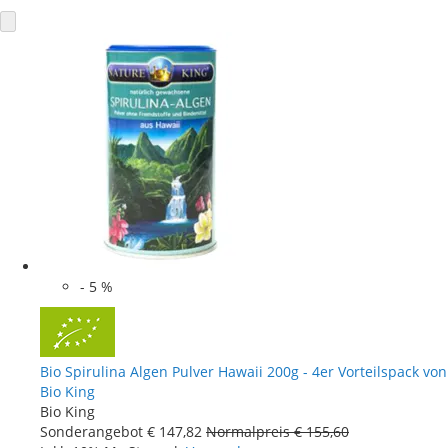
-
5
%
Bio Spirulina Algen Pulver Hawaii 200g - 4er Vorteilspack von
Bio King
Bio King
Sonderangebot
€ 147
,
82
Normalpreis
€ 155
,
60