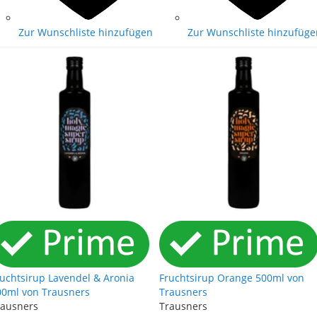
Zur Wunschliste hinzufügen
Zur Wunschliste hinzufüge
ruchtsirup Lavendel & Aronia
Fruchtsirup Orange 500ml von
00ml von Trausners
Trausners
rausners
Trausners