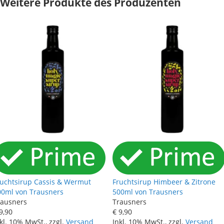
Weitere Produkte des Produzenten
ruchtsirup Cassis & Wermut
Fruchtsirup Himbeer & Zitrone
00ml von Trausners
500ml von Trausners
rausners
Trausners
9
,
90
€ 9
,
90
kl. 10% MwSt., zzgl.
Versand
Inkl. 10% MwSt., zzgl.
Versand