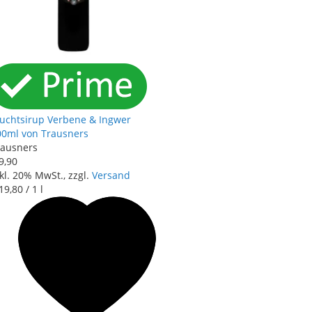
ruchtsirup Verbene & Ingwer
00ml von Trausners
rausners
9
,
90
kl. 20% MwSt., zzgl.
Versand
19
,
80
/ 1 l