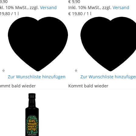
9
,
90
€ 9
,
90
kl. 10% MwSt., zzgl.
Versand
Inkl. 10% MwSt., zzgl.
Versand
19
,
80
/ 1 l
€ 19
,
80
/ 1 l
Zur Wunschliste hinzufügen
Zur Wunschliste hinzufüge
ommt bald wieder
Kommt bald wieder