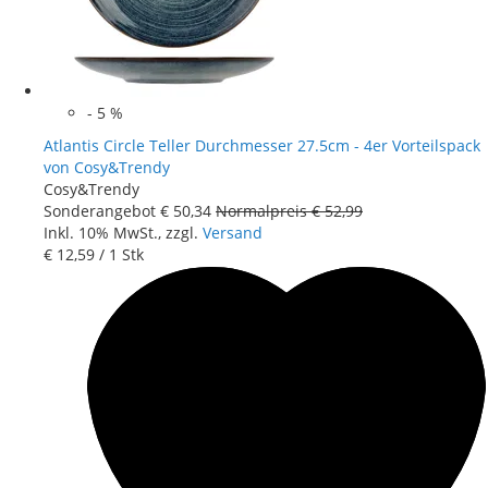
-
5
%
Atlantis Circle Teller Durchmesser 27.5cm - 4er Vorteilspack
von Cosy&Trendy
Cosy&Trendy
Sonderangebot
€ 50
,
34
Normalpreis
€ 52
,
99
Inkl. 10% MwSt., zzgl.
Versand
€ 12
,
59
/ 1 Stk