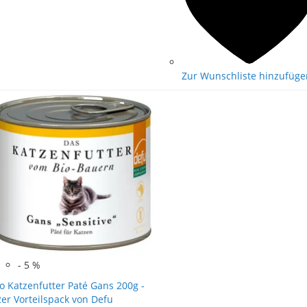
Zur Wunschliste hinzufüge
-
5
%
o Katzenfutter Paté Gans 200g -
er Vorteilspack von Defu