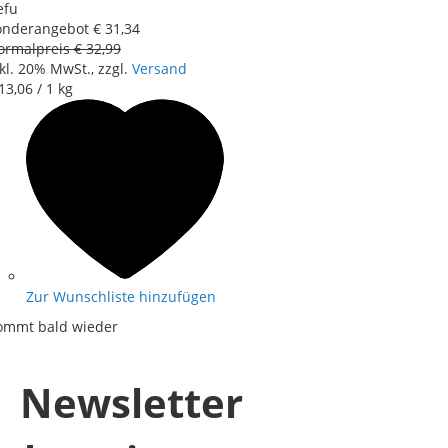
efu
onderangebot
€ 31
,
34
ormalpreis
€ 32
,
99
kl. 20% MwSt., zzgl.
Versand
13
,
06
/ 1 kg
Zur Wunschliste hinzufügen
ommt bald wieder
Newsletter