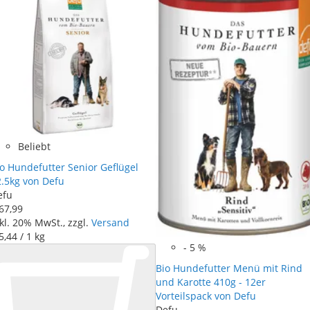
Beliebt
o Hundefutter Senior Geflügel
2.5kg von Defu
efu
67
,
99
kl. 20% MwSt., zzgl.
Versand
5
,
44
/ 1 kg
-
5
%
Bio Hundefutter Menü mit Rind
und Karotte 410g - 12er
Vorteilspack von Defu
Defu