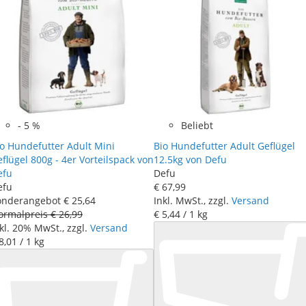
-
5
%
Beliebt
o Hundefutter Adult Mini
Bio Hundefutter Adult Geflügel
flügel 800g - 4er Vorteilspack von
12.5kg von Defu
efu
Defu
efu
€ 67
,
99
onderangebot
€ 25
,
64
Inkl. MwSt., zzgl.
Versand
ormalpreis
€ 26
,
99
€ 5
,
44
/ 1 kg
kl. 20% MwSt., zzgl.
Versand
8
,
01
/ 1 kg