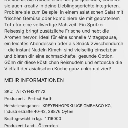
sie auch kreativ in deine Lieblingsgerichte integrieren.
Probiere sie zum Beispiel in einem asiatischen Salat mit
frischen Gemüse oder kombiniere sie mit gebratenem
Tofu für eine vollwertige Mahlzeit. Ein Spritzer
Reisessig bringt zusätzliche Frische und hebt die
Aromen hervor. Ideal für eine schnelle Mittagspause,
ein leichtes Abendessen oder als Snack zwischendurch
– die Instant Nudeln Kimchi sind vielseitig einsetzbar
und bieten dir eine schmackhafte, gesunde Option.
Gönn dir diese köstlichen Reisnudeln und entdecke die
Vielfalt der asiatischen Küche ganz unkompliziert!
MEHR INFORMATIONEN
Mehr Informationen
SKU
ATKYFH341172
Produzent
Perfect Earth
Herstellerangaben
KREYENHOP&KLUGE GMBH&CO KG,
Industriestraße 40-42, 28876 Oyten
Bruttogewicht in kg
1.116000
Produzent Land
Österreich