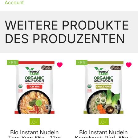
Account
WEITERE PRODUKTE
DES PRODUZENTEN
-
5
%
-
5
%
BELIEBT
Bio Instant Nudeln
Bio Instant Nudeln
Tom Yum 85g - 12er
Knoblauch Pfef. 85g -