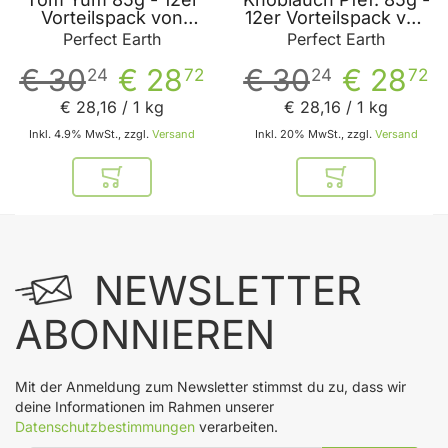
Vorteilspack von
12er Vorteilspack von
Perfect Earth
Perfect Earth
Perfect Earth
Perfect Earth
€ 30
€ 28
€ 30
€ 28
24
72
24
72
€ 28
,
16
/ 1 kg
€ 28
,
16
/ 1 kg
Inkl. 4.9% MwSt., zzgl.
Versand
Inkl. 20% MwSt., zzgl.
Versand
In den Warenkorb
In den Warenkor
NEWSLETTER
ABONNIEREN
Mit der Anmeldung zum Newsletter stimmst du zu, dass wir
deine Informationen im Rahmen unserer
Datenschutzbestimmungen
verarbeiten.