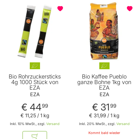
Bio Rohrzuckersticks
Bio Kaffee Pueblo
4g 1000 Stück von
ganze Bohne 1kg von
EZA
EZA
EZA
EZA
€ 44
€ 31
99
99
€ 11
,
25
/ 1 kg
€ 31
,
99
/ 1 kg
Inkl. 10% MwSt., zzgl.
Versand
Inkl. 20% MwSt., zzgl.
Versand
Kommt bald wieder