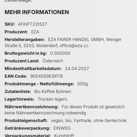
MEHR INFORMATIONEN
Mehr Informationen
SKU
ATKIFT231527
Produzent
EZA
Herstellerangaben
EZA FAIRER HANDEL GMBH, Wenger
Straße 5, 5203, Köstendorf, office@eza.cc
Bruttogewicht in kg
0.500000
Produzent Land
Österreich
Mindesthaltbarkeitsdatum
24.04.2027
EAN Code
9004593839178
Produktmenge - Nettofüllmenge
500g
Zutatenliste
Bio Kaffee Bohnen
Lagerhinweis
Trocken lagern.
Nährwertkennzeichnung
Für dieses Produkt ist gesetzlich
keine Nährwertkennzeichnung notwendig
Produkteigenschaft
vegan, bio, Fairtrade, ohne Gentechnik
Getränkeverpackung
EINWEG
Verpackungsmaterial
Kunststoff