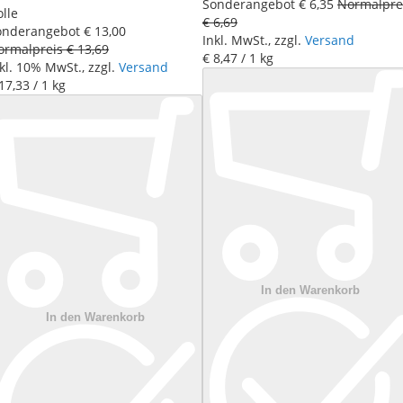
Sonderangebot
€ 6
,
35
Normalpre
lle
€ 6
,
69
onderangebot
€ 13
,
00
Inkl. MwSt., zzgl.
Versand
ormalpreis
€ 13
,
69
€ 8
,
47
/ 1 kg
kl. 10% MwSt., zzgl.
Versand
17
,
33
/ 1 kg
In den Warenkorb
In den Warenkorb