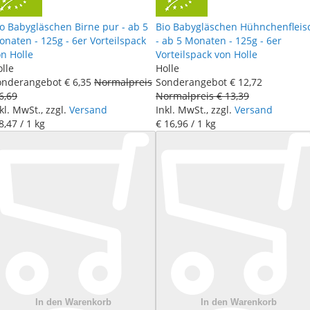
o Babygläschen Birne pur - ab 5
Bio Babygläschen Hühnchenfleis
naten - 125g - 6er Vorteilspack
- ab 5 Monaten - 125g - 6er
n Holle
Vorteilspack von Holle
lle
Holle
onderangebot
€ 6
,
35
Normalpreis
Sonderangebot
€ 12
,
72
6
,
69
Normalpreis
€ 13
,
39
kl. MwSt., zzgl.
Versand
Inkl. MwSt., zzgl.
Versand
8
,
47
/ 1 kg
€ 16
,
96
/ 1 kg
In den Warenkorb
In den Warenkorb