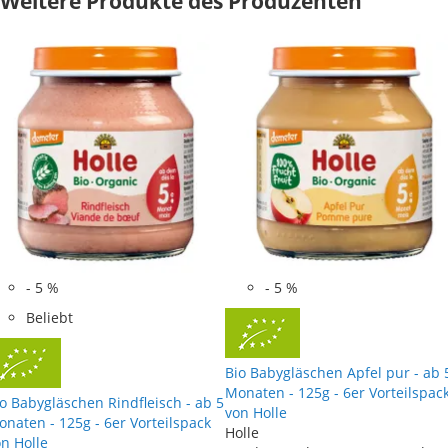
Weitere Produkte des Produzenten
-
5
%
-
5
%
Beliebt
Bio Babygläschen Apfel pur - ab 
Monaten - 125g - 6er Vorteilspac
o Babygläschen Rindfleisch - ab 5
von Holle
naten - 125g - 6er Vorteilspack
Holle
n Holle