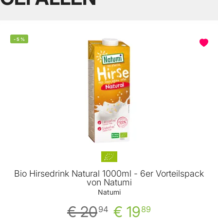
-
5
%
Bio Hirsedrink Natural 1000ml - 6er Vorteilspack
von Natumi
Natumi
€ 20
€ 19
94
89