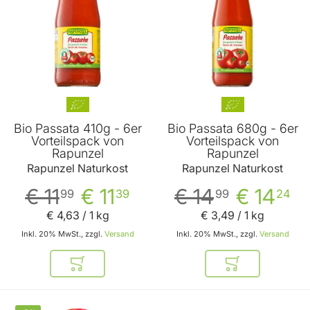
Bio Passata 410g - 6er
Bio Passata 680g - 6er
Vorteilspack von
Vorteilspack von
Rapunzel
Rapunzel
Rapunzel Naturkost
Rapunzel Naturkost
€ 11
€ 11
€ 14
€ 14
99
39
99
24
€ 4
,
63
/ 1 kg
€ 3
,
49
/ 1 kg
Inkl. 20% MwSt., zzgl.
Versand
Inkl. 20% MwSt., zzgl.
Versand
In den Warenkorb
In den Warenkor