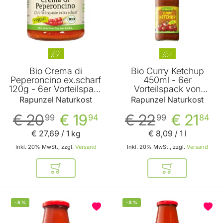
Bio Crema di
Bio Curry Ketchup
Peperoncino ex.scharf
450ml - 6er
120g - 6er Vorteilspack
Vorteilspack von
von Rapunzel
Rapunzel
Rapunzel Naturkost
Rapunzel Naturkost
€ 20
€ 19
€ 22
€ 21
99
94
99
84
€ 27
,
69
/ 1 kg
€ 8
,
09
/ 1 l
Inkl. 20% MwSt., zzgl.
Versand
Inkl. 20% MwSt., zzgl.
Versand
In den Warenkorb
In den Warenkor
-
5
%
-
5
%
BELIEBT