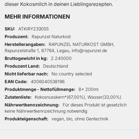
dieser Kokosmilch in deinen Lieblingsrezepten.
MEHR INFORMATIONEN
Mehr Informationen
SKU
ATKIRY233055
Produzent
Rapunzel Naturkost
Herstellerangaben
RAPUNZEL NATURKOST GMBH,
Rapunzelstraße 1, 87764, Legau, info@rapunzel.de
Bruttogewicht in kg
2.240000
Produzent Land
Deutschland
Nicht lieferbar nach
No country selected
EAN Code
4006040538196
Produktmenge - Nettofüllmenge
8x 200ml
Zutatenliste
Kokosnusskern*(67,00%), Wasser(33,00%)
Nährwertkennzeichnung
Für dieses Produkt ist gesetzlich
keine Nährwertkennzeichnung notwendig
Produkteigenschaft
vegan, bio, ohne Gentechnik