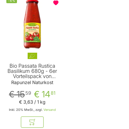
-
5
%
Bio Passata Rustica
Basilikum 680g - 6er
Vorteilspack von
Rapunzel
Rapunzel Naturkost
€ 15
€ 14
59
81
€ 3
,
63
/ 1 kg
Inkl. 20% MwSt., zzgl.
Versand
In den Warenkorb