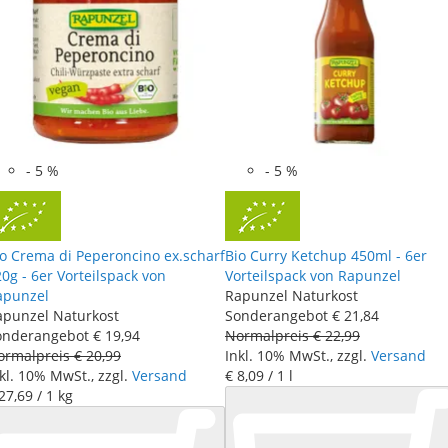
-
5
%
-
5
%
io Crema di Peperoncino ex.scharf
Bio Curry Ketchup 450ml - 6er
0g - 6er Vorteilspack von
Vorteilspack von Rapunzel
apunzel
Rapunzel Naturkost
apunzel Naturkost
Sonderangebot
€ 21
,
84
onderangebot
€ 19
,
94
Normalpreis
€ 22
,
99
ormalpreis
€ 20
,
99
Inkl. 10% MwSt., zzgl.
Versand
kl. 10% MwSt., zzgl.
Versand
€ 8
,
09
/ 1 l
27
,
69
/ 1 kg