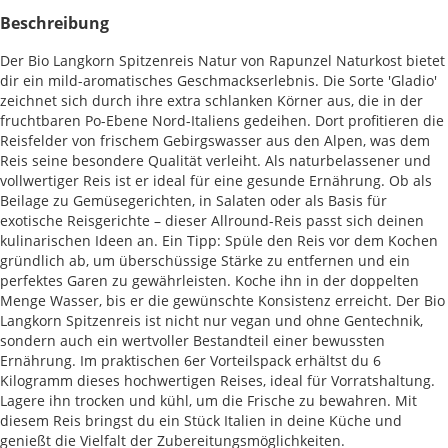
Beschreibung
Der Bio Langkorn Spitzenreis Natur von Rapunzel Naturkost bietet
dir ein mild-aromatisches Geschmackserlebnis. Die Sorte 'Gladio'
zeichnet sich durch ihre extra schlanken Körner aus, die in der
fruchtbaren Po-Ebene Nord-Italiens gedeihen. Dort profitieren die
Reisfelder von frischem Gebirgswasser aus den Alpen, was dem
Reis seine besondere Qualität verleiht. Als naturbelassener und
vollwertiger Reis ist er ideal für eine gesunde Ernährung. Ob als
Beilage zu Gemüsegerichten, in Salaten oder als Basis für
exotische Reisgerichte – dieser Allround-Reis passt sich deinen
kulinarischen Ideen an. Ein Tipp: Spüle den Reis vor dem Kochen
gründlich ab, um überschüssige Stärke zu entfernen und ein
perfektes Garen zu gewährleisten. Koche ihn in der doppelten
Menge Wasser, bis er die gewünschte Konsistenz erreicht. Der Bio
Langkorn Spitzenreis ist nicht nur vegan und ohne Gentechnik,
sondern auch ein wertvoller Bestandteil einer bewussten
Ernährung. Im praktischen 6er Vorteilspack erhältst du 6
Kilogramm dieses hochwertigen Reises, ideal für Vorratshaltung.
Lagere ihn trocken und kühl, um die Frische zu bewahren. Mit
diesem Reis bringst du ein Stück Italien in deine Küche und
genießt die Vielfalt der Zubereitungsmöglichkeiten.