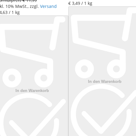
ormalpreis
€ 11
,
99
€ 3
,
49
/ 1 kg
kl. 10% MwSt., zzgl.
Versand
4
,
63
/ 1 kg
In den Warenkorb
In den Warenkorb