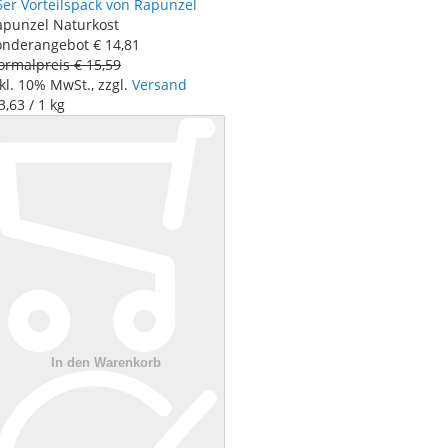
6er Vorteilspack von Rapunzel
apunzel Naturkost
onderangebot
€ 14
,
81
ormalpreis
€ 15
,
59
kl. 10% MwSt., zzgl.
Versand
3
,
63
/ 1 kg
In den Warenkorb