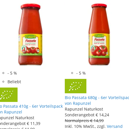
-
5
%
-
5
%
Beliebt
Bio Passata 680g - 6er Vorteilspa
von Rapunzel
o Passata 410g - 6er Vorteilspack
Rapunzel Naturkost
on Rapunzel
Sonderangebot
€ 14
,
24
apunzel Naturkost
Normalpreis
€ 14
,
99
onderangebot
€ 11
,
39
Inkl. 10% MwSt., zzgl.
Versand