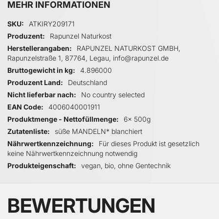
MEHR INFORMATIONEN
Mehr Informationen
SKU
ATKIRY209171
Produzent
Rapunzel Naturkost
Herstellerangaben
RAPUNZEL NATURKOST GMBH,
Rapunzelstraße 1, 87764, Legau, info@rapunzel.de
Bruttogewicht in kg
4.896000
Produzent Land
Deutschland
Nicht lieferbar nach
No country selected
EAN Code
4006040001911
Produktmenge - Nettofüllmenge
6x 500g
Zutatenliste
süße MANDELN* blanchiert
Nährwertkennzeichnung
Für dieses Produkt ist gesetzlich
keine Nährwertkennzeichnung notwendig
Produkteigenschaft
vegan, bio, ohne Gentechnik
BEWERTUNGEN