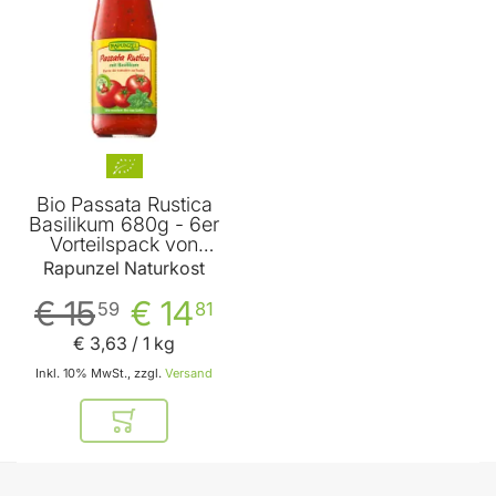
Bio Passata Rustica
Basilikum 680g - 6er
Vorteilspack von
Rapunzel
Rapunzel Naturkost
€ 15
€ 14
59
81
€ 3
,
63
/ 1 kg
Inkl. 10% MwSt., zzgl.
Versand
In den Warenkorb