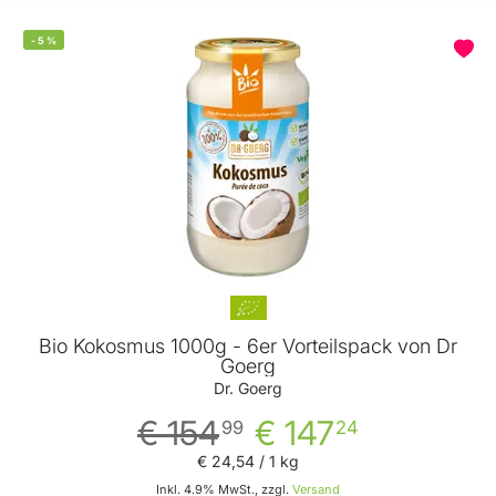
-
5
%
Bio Kokosmus 1000g - 6er Vorteilspack von Dr
Goerg
Dr. Goerg
€ 154
€ 147
99
24
€ 24
,
54
/ 1 kg
Inkl. 4.9% MwSt., zzgl.
Versand