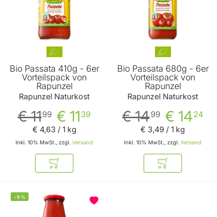
Bio Passata 410g - 6er
Bio Passata 680g - 6er
Vorteilspack von
Vorteilspack von
Rapunzel
Rapunzel
Rapunzel Naturkost
Rapunzel Naturkost
€ 11
€ 11
€ 14
€ 14
99
39
99
24
€ 4
,
63
/ 1 kg
€ 3
,
49
/ 1 kg
Inkl. 10% MwSt., zzgl.
Versand
Inkl. 10% MwSt., zzgl.
Versand
In den Warenkorb
In den Warenkor
-
5
%