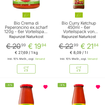
Bio Crema di
Bio Curry Ketchup
Peperoncino ex.scharf
450ml - 6er
120g - 6er Vorteilspack
Vorteilspack von
von Rapunzel
Rapunzel
Rapunzel Naturkost
Rapunzel Naturkost
€ 20
€ 19
€ 22
€ 21
99
94
99
84
€ 27
,
69
/ 1 kg
€ 8
,
09
/ 1 l
Inkl. 10% MwSt., zzgl.
Versand
Inkl. 10% MwSt., zzgl.
Versand
In den Warenkorb
In den Warenkor
-
5
%
-
5
%
BELIEBT