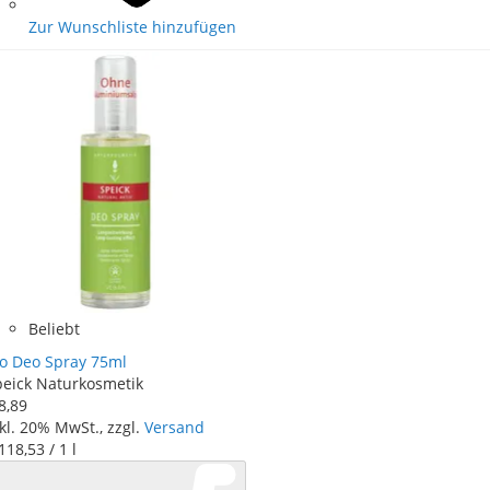
Zur Wunschliste hinzufügen
Beliebt
io Deo Spray 75ml
peick Naturkosmetik
8
,
89
kl. 20% MwSt., zzgl.
Versand
 118
,
53
/ 1 l