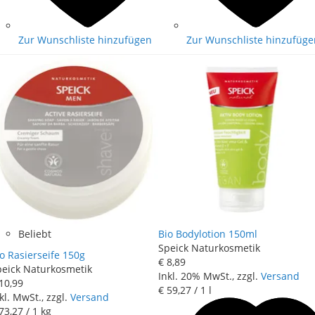
Zur Wunschliste hinzufügen
Zur Wunschliste hinzufüge
Beliebt
Bio Bodylotion 150ml
Speick Naturkosmetik
o Rasierseife 150g
€ 8
,
89
peick Naturkosmetik
Inkl. 20% MwSt., zzgl.
Versand
10
,
99
€ 59
,
27
/ 1 l
kl. MwSt., zzgl.
Versand
73
,
27
/ 1 kg