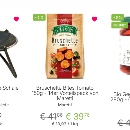
-
5
%
-
5
%
BELIEBT
 Schale
Bruschette Bites Tomato
150g - 14er Vorteilspack von
Bio Geg
Maretti
280g - 6
iede
Maretti
€ 41
€ 39
0
86
76
€ 
tk
€ 18
,
93
/ 1 kg