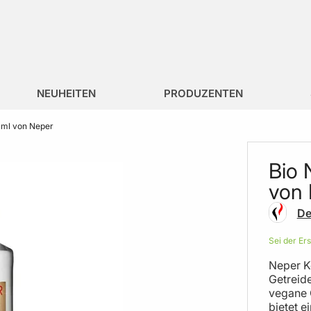
NEUHEITEN
PRODUZENTEN
ml von Neper
Bio 
von 
De
Sei der Er
Neper K
Getreide
vegane G
bietet e