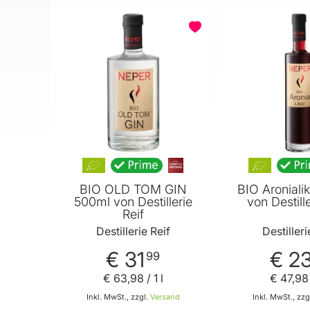
BIO OLD TOM GIN
BIO Aroniali
500ml von Destillerie
von Destille
Reif
Destillerie Reif
Destilleri
€ 31
€ 2
99
€ 63
,
98
/ 1 l
€ 47
,
98
Inkl. MwSt., zzgl.
Versand
Inkl. MwSt., zzg