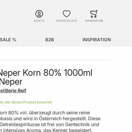
Suche
Minicart
Suche schließen
KONTO
WUNSCHLISTE
WARENKORB
SALE %
B2B
INSPIRATION
Neper Korn 80% 1000ml
Neper
stillerie Reif
ste, der dieses Produkt bewertet
orn 80% vol. überzeugt durch seine reine
basis und wird in Österreich hergestellt. Diese
etreidespirituose ist frei von Gentechnik und
in intensives Aroma, das Kenner begeistert.