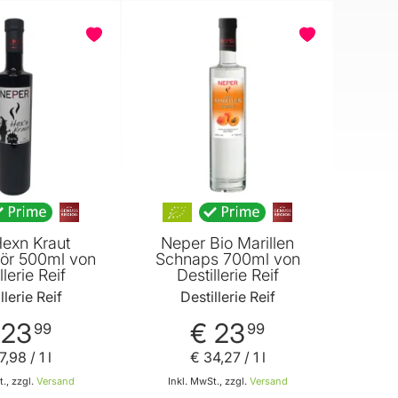
exn Kraut
Neper Bio Marillen
kör 500ml von
Schnaps 700ml von
llerie Reif
Destillerie Reif
llerie Reif
Destillerie Reif
 23
€ 23
99
99
7
,
98
/ 1 l
€ 34
,
27
/ 1 l
., zzgl.
Versand
Inkl. MwSt., zzgl.
Versand