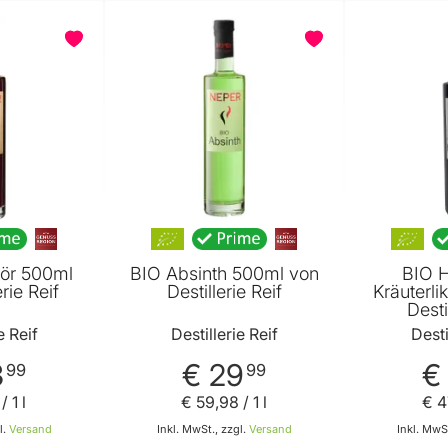
kör 500ml
BIO Absinth 500ml von
BIO H
rie Reif
Destillerie Reif
Kräuterli
Desti
e Reif
Destillerie Reif
Desti
3
€ 29
€
99
99
/ 1 l
€ 59
,
98
/ 1 l
€ 4
l.
Versand
Inkl. MwSt., zzgl.
Versand
Inkl. MwSt