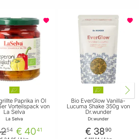
rillte Paprika in Öl
Bio EverGlow Vanilla-
er Vorteilspack von
Lucuma Shake 350g von
La Selva
Dr.wunder
La Selva
Dr.wunder
42
€ 40
€ 38
54
41
90