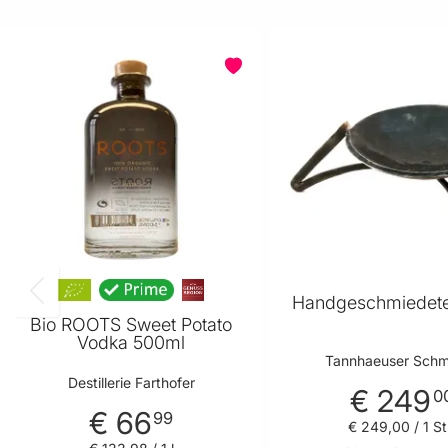
Handgeschmiedete
Bio ROOTS Sweet Potato
Vodka 500ml
Tannhaeuser Schm
Destillerie Farthofer
€ 249
0
€ 66
99
€ 249
,
00
/ 1 S