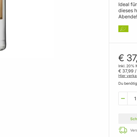
Ideal fü
dieses h
Abende
€ 37
Inkl. 20% 
€ 37,99
/ 
Hier verka
Du benöti
Sch
Ver