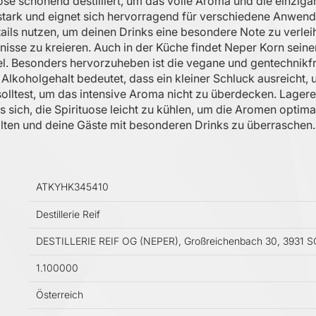
uose schonend destilliert, um das volle Aroma und die einzig
stark und eignet sich hervorragend für verschiedene Anwe
ktails nutzen, um deinen Drinks eine besondere Note zu verlei
sse zu kreieren. Auch in der Küche findet Neper Korn seine
. Besonders hervorzuheben ist die vegane und gentechnikfre
Alkoholgehalt bedeutet, dass ein kleiner Schluck ausreicht, 
ltest, um das intensive Aroma nicht zu überdecken. Lagere 
es sich, die Spirituose leicht zu kühlen, um die Aromen optim
falten und deine Gäste mit besonderen Drinks zu überraschen.
ATKYHK345410
Destillerie Reif
DESTILLERIE REIF OG (NEPER), Großreichenbach 30, 3931
1.100000
Österreich