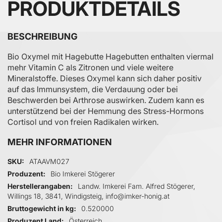
PRODUKTDETAILS
BESCHREIBUNG
Bio Oxymel mit Hagebutte Hagebutten enthalten viermal
mehr Vitamin C als Zitronen und viele weitere
Mineralstoffe. Dieses Oxymel kann sich daher positiv
auf das Immunsystem, die Verdauung oder bei
Beschwerden bei Arthrose auswirken. Zudem kann es
unterstützend bei der Hemmung des Stress-Hormons
Cortisol und von freien Radikalen wirken.
MEHR INFORMATIONEN
Mehr Informationen
SKU
ATAAVM027
Produzent
Bio Imkerei Stögerer
Herstellerangaben
Landw. Imkerei Fam. Alfred Stögerer,
Willings 18, 3841, Windigsteig, info@imker-honig.at
Bruttogewicht in kg
0.520000
Produzent Land
Österreich