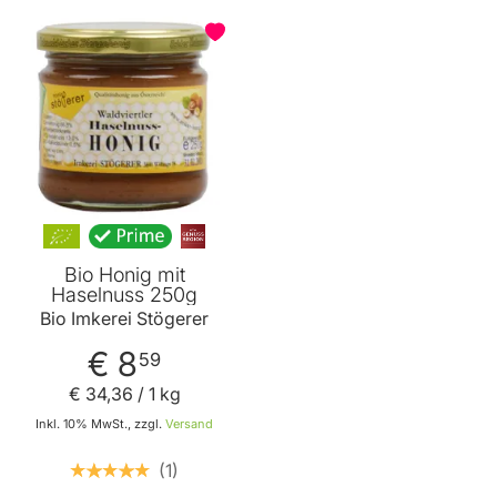
Bio Honig mit
Haselnuss 250g
Bio Imkerei Stögerer
€ 8
59
€ 34
,
36
/ 1 kg
Inkl. 10% MwSt., zzgl.
Versand
1