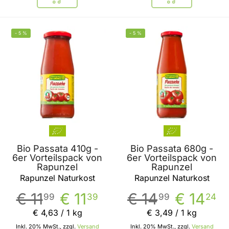
In den Warenkorb
In den Warenkor
-
5
%
-
5
%
BELIEBT
Bio Passata 410g -
Bio Passata 680g -
6er Vorteilspack von
6er Vorteilspack von
Rapunzel
Rapunzel
Rapunzel Naturkost
Rapunzel Naturkost
€ 11
€ 11
€ 14
€ 14
99
39
99
24
€ 4
,
63
/ 1 kg
€ 3
,
49
/ 1 kg
Inkl. 20% MwSt., zzgl.
Versand
Inkl. 20% MwSt., zzgl.
Versand