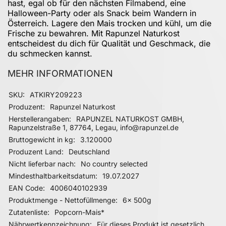
hast, egal ob für den nächsten Filmabend, eine
Halloween-Party oder als Snack beim Wandern in
Österreich. Lagere den Mais trocken und kühl, um die
Frische zu bewahren. Mit Rapunzel Naturkost
entscheidest du dich für Qualität und Geschmack, die
du schmecken kannst.
MEHR INFORMATIONEN
Mehr Informationen
SKU
ATKIRY209223
Produzent
Rapunzel Naturkost
Herstellerangaben
RAPUNZEL NATURKOST GMBH,
Rapunzelstraße 1, 87764, Legau, info@rapunzel.de
Bruttogewicht in kg
3.120000
Produzent Land
Deutschland
Nicht lieferbar nach
No country selected
Mindesthaltbarkeitsdatum
19.07.2027
EAN Code
4006040102939
Produktmenge - Nettofüllmenge
6x 500g
Zutatenliste
Popcorn-Mais*
Nährwertkennzeichnung
Für dieses Produkt ist gesetzlich