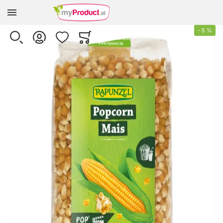
Zur Homepage
Skip to the end of the images gallery
-
5
%
SUCHE
KONTO
WUNSCHLISTE
WARENKORB
Minicart