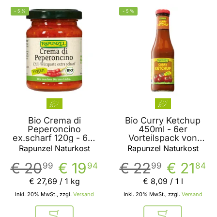
-
5
%
-
5
%
Bio Crema di
Bio Curry Ketchup
Peperoncino
450ml - 6er
ex.scharf 120g - 6er
Vorteilspack von
Vorteilspack von
Rapunzel
Rapunzel Naturkost
Rapunzel Naturkost
Rapunzel
€ 20
€ 19
€ 22
€ 21
99
94
99
84
€ 27
,
69
/ 1 kg
€ 8
,
09
/ 1 l
Inkl. 20% MwSt., zzgl.
Versand
Inkl. 20% MwSt., zzgl.
Versand