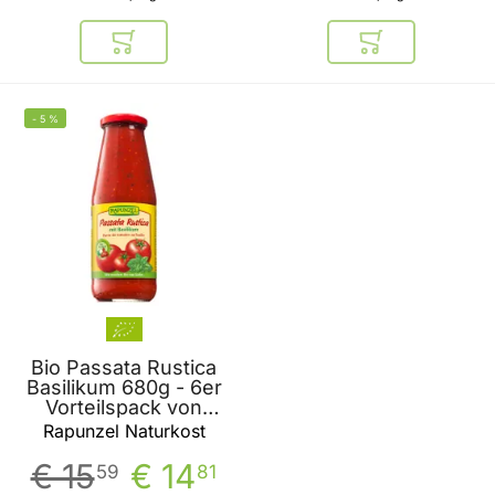
In den Warenkorb
In den Warenkor
-
5
%
Bio Passata Rustica
Basilikum 680g - 6er
Vorteilspack von
Rapunzel
Rapunzel Naturkost
€ 15
€ 14
59
81