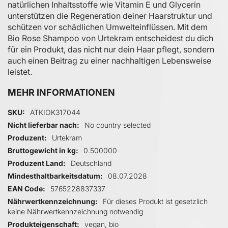
natürlichen Inhaltsstoffe wie Vitamin E und Glycerin
unterstützen die Regeneration deiner Haarstruktur und
schützen vor schädlichen Umwelteinflüssen. Mit dem
Bio Rose Shampoo von Urtekram entscheidest du dich
für ein Produkt, das nicht nur dein Haar pflegt, sondern
auch einen Beitrag zu einer nachhaltigen Lebensweise
leistet.
MEHR INFORMATIONEN
Mehr Informationen
SKU
ATKIOK317044
Nicht lieferbar nach
No country selected
Produzent
Urtekram
Bruttogewicht in kg
0.500000
Produzent Land
Deutschland
Mindesthaltbarkeitsdatum
08.07.2028
EAN Code
5765228837337
Nährwertkennzeichnung
Für dieses Produkt ist gesetzlich
keine Nährwertkennzeichnung notwendig
Produkteigenschaft
vegan, bio