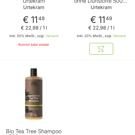
Urtekram
ohne Duftstoffe 500ml
von Urtekram
Urtekram
Urtekram
€ 11
€ 11
49
49
€ 22
,
98
/ 1 l
€ 22
,
98
/ 1 l
Inkl. 20% MwSt., zzgl.
Versand
Inkl. 20% MwSt., zzgl.
Versand
Kommt bald wieder
In den Warenkor
Bio Tea Tree Shampoo