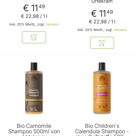
Urtekram
€ 11
49
€ 11
49
€ 22
,
98
/ 1 l
€ 22
,
98
/ 1 l
Inkl. 20% MwSt., zzgl.
Versand
Inkl. 20% MwSt., zzgl.
Versand
In den Warenkorb
In den Warenkor
Bio Camomile
Bio Children´s
Shampoo 500ml von
Calendula Shampoo -