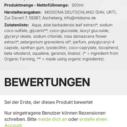
Produktmenge - Nettofüllmenge
500ml
Herstellerangaben
MIDSONA DEUTSCHLAND (DAV, URT),
Zur Davert 7, 59387, Ascheberg, info@midsona.de
Zutatenliste
Aqua, aloe barbadensis leaf extract*, sodium
coco-sulfate, glycerin**, coco-glucoside, lauryl glucoside,
glyceryl oleate, sodium chloride, rosa damascena flower
extract*, pelargonium graveolens oil*, parfum, polyglyceryl-4
caprate, xanthan gum, lysolecithin, coco-caprylate, tocopherol,
beta-sitosterol, squalene, geraniol, linalool. (* = ingredient from
Organic Farming, ** = made using organic ingredients).
BEWERTUNGEN
Sei der Erste, der dieses Produkt bewertet
Nur eingetragene Benutzer können Rezensionen
schreiben. Bitte
melde dich an
oder
erstelle einen
Account