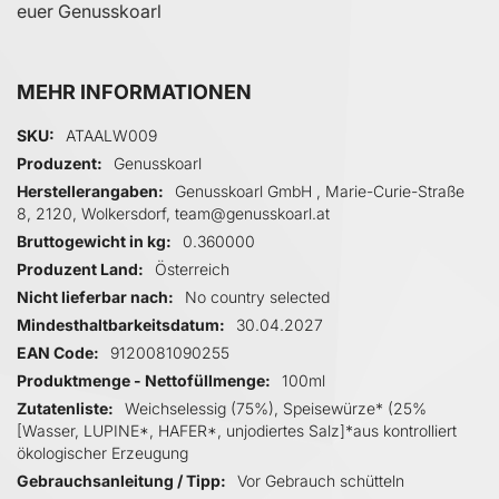
euer Genusskoarl
MEHR INFORMATIONEN
Mehr Informationen
SKU
ATAALW009
Produzent
Genusskoarl
Herstellerangaben
Genusskoarl GmbH , Marie-Curie-Straße
8, 2120, Wolkersdorf, team@genusskoarl.at
Bruttogewicht in kg
0.360000
Produzent Land
Österreich
Nicht lieferbar nach
No country selected
Mindesthaltbarkeitsdatum
30.04.2027
EAN Code
9120081090255
Produktmenge - Nettofüllmenge
100ml
Zutatenliste
Weichselessig (75%), Speisewürze* (25%
[Wasser, LUPINE*, HAFER*, unjodiertes Salz]*aus kontrolliert
ökologischer Erzeugung
Gebrauchsanleitung / Tipp
Vor Gebrauch schütteln