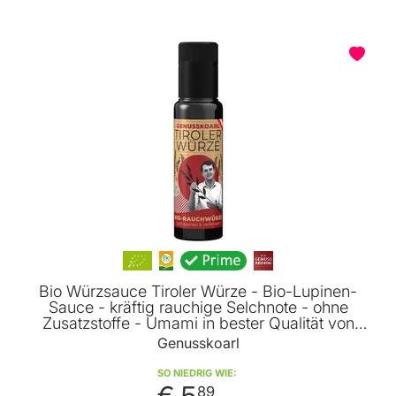
Bio Würzsauce Tiroler Würze - Bio-Lupinen-
Sauce - kräftig rauchige Selchnote - ohne
Zusatzstoffe - Umami in bester Qualität von
Genusskoarl
Genusskoarl
SO NIEDRIG WIE
€ 5
89