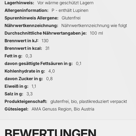
Lagerhinweis
Vor wärme geschützt Lagern
Allergeninformation
P - enthält Lupinen
Spurenhinweis Allergene
Glutenfrei
Nährwertkennzeichnung
Nährwertkennzeichnung wie folgt
Durchschnittliche Nährwertangaben je
100 ml
Brennwert in kJ
130
Brennwert in kcal
31
Fett in g
0,3
davon gesättigte Fettsäuren in g
0,1
Kohlenhydrate in g
4,0
davon Zucker in g
0,8
Eiweiß in g
1,1
Salz in g
3,3
Produkteigenschaft
glutenfrei, bio, plastikreduziert verpackt
Gütesiegel
AMA Genuss Region, Bio Austria
BEWERTUNGEN