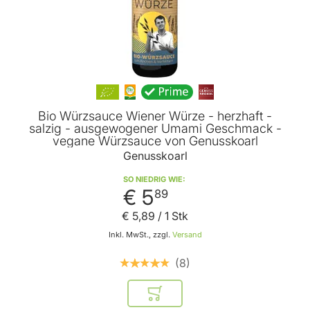
Bio Würzsauce Wiener Würze - herzhaft -
salzig - ausgewogener Umami Geschmack -
vegane Würzsauce von Genusskoarl
Genusskoarl
SO NIEDRIG WIE
€ 5
89
€ 5
,
89
/ 1 Stk
Inkl. MwSt., zzgl.
Versand
8
In den Warenkorb