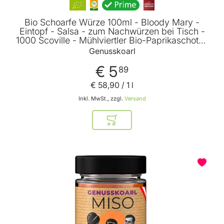
Bio Schoarfe Würze 100ml - Bloody Mary -
Eintopf - Salsa - zum Nachwürzen bei Tisch -
1000 Scoville - Mühlviertler Bio-Paprikaschoten
von Genusskoarl
Genusskoarl
€ 5
89
€ 58
,
90
/ 1 l
Inkl. MwSt., zzgl.
Versand
In den Warenkorb