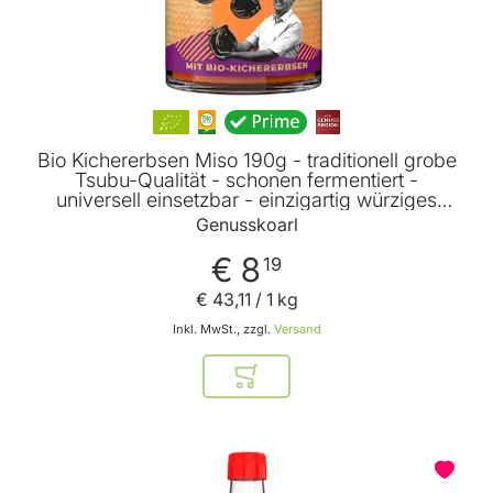
Bio Kichererbsen Miso 190g - traditionell grobe
Tsubu-Qualität - schonen fermentiert -
universell einsetzbar - einzigartig würziges
Aroma von Genusskoarl
Genusskoarl
€ 8
19
€ 43
,
11
/ 1 kg
Inkl. MwSt., zzgl.
Versand
In den Warenkorb
BELIEBT