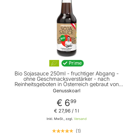
Bio Sojasauce 250ml - fruchtiger Abgang -
ohne Geschmacksverstärker - nach
Reinheitsgeboten in Österreich gebraut von
Genusskoarl
Genusskoarl
€ 6
99
€ 27
,
96
/ 1 l
Inkl. MwSt., zzgl.
Versand
1