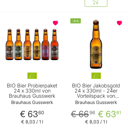
In den Warenkor
BELIEBT
-
5
%
BIO Bier Probierpaket
BIO Bier Jakobsgold
24 x 330ml von
24 x 330ml - 24er
Brauhaus Gusswerk
Vorteilspack von
Brauhaus Gusswerk
Brauhaus Gusswerk
Brauhaus Gusswerk
€ 63
€ 66
€ 63
60
96
61
€ 8
,
03
/ 1 l
€ 8
,
03
/ 1 l