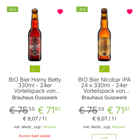
-
5
%
-
5
%
BIO Bier Horny Betty
BIO Bier Nicobar IPA
330ml - 24er
24 x 330ml - 24er
Vorteilspack von
Vorteilspack von
Brauhaus Gusswerk
Brauhaus Gusswerk
Brauhaus Gusswerk
Brauhaus Gusswerk
€ 75
€ 71
€ 75
€ 71
59
81
59
81
€ 9
,
07
/ 1 l
€ 9
,
07
/ 1 l
Inkl. MwSt., zzgl.
Versand
Inkl. MwSt., zzgl.
Versand
Kommt bald wieder