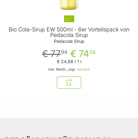
Bio Cola-Sirup EW 500ml - 6er Vorteilspack von
Pedacola Sirup
Pedacola Sirup
€ 77
€ 74
94
04
€ 24
,
68
/ 1 l
Inkl. MwSt., zzgl.
Versand
In den Warenkorb