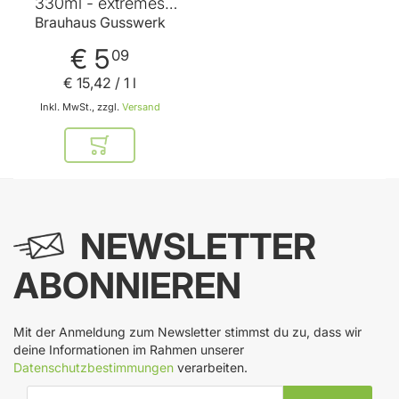
330ml - extremes
Starkbier - über Torf
Brauhaus Gusswerk
geräuchertes Malz von
Brauhaus Gusswerk
€ 5
09
€ 15
,
42
/ 1 l
Inkl. MwSt., zzgl.
Versand
In den Warenkorb
NEWSLETTER
ABONNIEREN
Mit der Anmeldung zum Newsletter stimmst du zu, dass wir
deine Informationen im Rahmen unserer
Datenschutzbestimmungen
verarbeiten.
E-Mail-Adresse