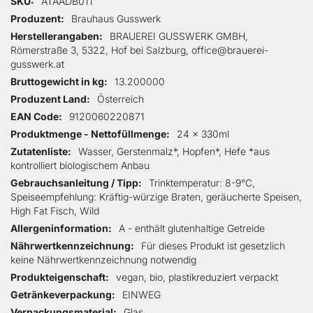
Mehr Informationen
SKU
ATAADB011
Produzent
Brauhaus Gusswerk
Herstellerangaben
BRAUEREI GUSSWERK GMBH,
Römerstraße 3, 5322, Hof bei Salzburg, office@brauerei-
gusswerk.at
Bruttogewicht in kg
13.200000
Produzent Land
Österreich
EAN Code
9120060220871
Produktmenge - Nettofüllmenge
24 x 330ml
Zutatenliste
Wasser, Gerstenmalz*, Hopfen*, Hefe *aus
kontrolliert biologischem Anbau
Gebrauchsanleitung / Tipp
Trinktemperatur: 8-9°C,
Speiseempfehlung: Kräftig-würzige Braten, geräucherte Speisen,
High Fat Fisch, Wild
Allergeninformation
A - enthält glutenhaltige Getreide
Nährwertkennzeichnung
Für dieses Produkt ist gesetzlich
keine Nährwertkennzeichnung notwendig
Produkteigenschaft
vegan, bio, plastikreduziert verpackt
Getränkeverpackung
EINWEG
Verpackungsmaterial
Glas