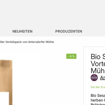
NEUHEITEN
PRODUZENTEN
6er Vorteilspack von Antersdorfer Mühle
Bio 
-
5
%
Vort
Müh
An
Sei der Er
Bio Ses
herben 
Brötche