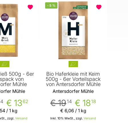
-
5
%
ieß 500g - 6er
Bio Haferkleie mit Keim
lspack von
500g - 6er Vorteilspack
orfer Mühle
von Antersdorfer Mühle
orfer Mühle
Antersdorfer Mühle
€ 13
€ 19
€ 18
34
62
14
18
54
/ 1 kg
€ 6
,
06
/ 1 kg
St., zzgl.
Versand
Inkl. 10% MwSt., zzgl.
Versand