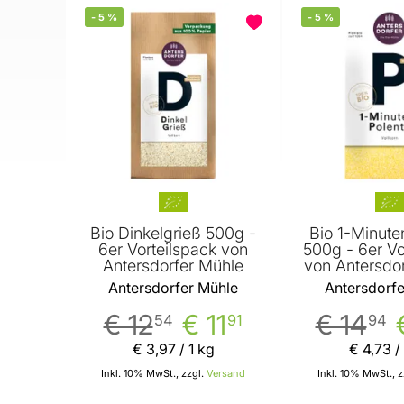
-
5
%
-
5
%
Bio Dinkelgrieß 500g -
Bio 1-Minute
6er Vorteilspack von
500g - 6er Vo
Antersdorfer Mühle
von Antersdo
Antersdorfer Mühle
Antersdorfe
€ 12
€ 11
€ 14
54
91
94
€ 3
,
97
/ 1 kg
€ 4
,
73
/
Inkl. 10% MwSt., zzgl.
Versand
Inkl. 10% MwSt., z