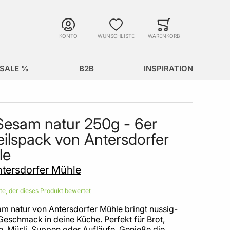
Suche
Minicart
Suche schließen
KONTO
WUNSCHLISTE
WARENKORB
SALE %
B2B
INSPIRATION
Sesam natur 250g - 6er
eilspack von Antersdorfer
le
tersdorfer Mühle
ste, der dieses Produkt bewertet
am natur von Antersdorfer Mühle bringt nussig-
Geschmack in deine Küche. Perfekt für Brot,
n, Müsli, Suppen oder Aufläufe. Genieße die