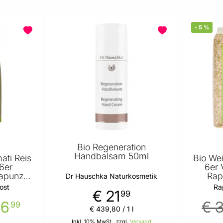
-
5
%
Bio Regeneration
Handbalsam 50ml
ati Reis
Bio We
6er
6er 
Rapunzel
Rap
Dr Hauschka Naturkosmetik
ost
Ra
€ 21
99
36
€ 
99
€ 439
,
80
/ 1 l
Inkl. 10% MwSt., zzgl.
Versand