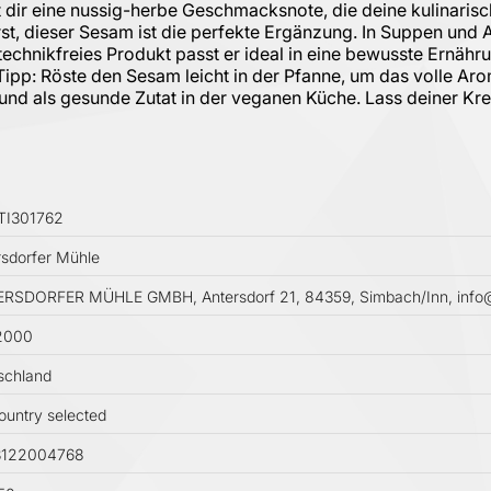
 dir eine nussig-herbe Geschmacksnote, die deine kulinarisc
rst, dieser Sesam ist die perfekte Ergänzung. In Suppen und 
chnikfreies Produkt passt er ideal in eine bewusste Ernähr
 Tipp: Röste den Sesam leicht in der Pfanne, um das volle Ar
und als gesunde Zutat in der veganen Küche. Lass deiner Kreat
TI301762
rsdorfer Mühle
RSDORFER MÜHLE GMBH, Antersdorf 21, 84359, Simbach/Inn, info@
2000
schland
ountry selected
3122004768