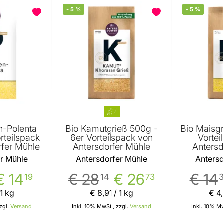
-
5
%
-
5
%
BELIEBT
n-Polenta
Bio Kamutgrieß 500g -
Bio Maisgr
rteilspack
6er Vorteilspack von
Vortei
rfer Mühle
Antersdorfer Mühle
Antersd
r Mühle
Antersdorfer Mühle
Antersd
€ 14
€ 28
€ 26
€ 14
19
14
73
 1 kg
€ 8
,
91
/ 1 kg
€ 4
,
zgl.
Versand
Inkl. 10% MwSt., zzgl.
Versand
Inkl. 10% Mw