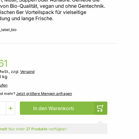
 von Bio-Qualität, vegan und ohne Gentechnik.
ischen 6er Vorteilspack für vielseitige
ung und lange Frische.
61
MwSt., zzgl.
Versand
1 kg
ufen
gst mehr?
Jetzt größere Mengen anfragen
In den Warenkorb
nell!
Nur mehr
27 Produkte
verfügbar!