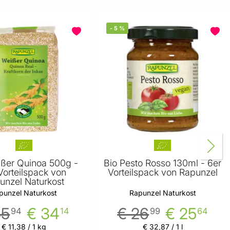
-
5
%
ißer Quinoa 500g -
Bio Pesto Rosso 130ml - 6er
Vorteilspack von
Vorteilspack von Rapunzel
unzel Naturkost
punzel Naturkost
Rapunzel Naturkost
35
€ 34
€ 26
€ 25
94
14
99
64
€ 11
,
38
/ 1 kg
€ 32
,
87
/ 1 l