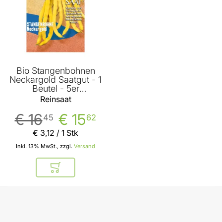
Bio Stangenbohnen
Neckargold Saatgut - 1
Beutel - 5er
Vorteilspack von
Reinsaat
Reinsaat
€ 16
€ 15
45
62
€ 3
,
12
/ 1 Stk
Inkl. 13% MwSt., zzgl.
Versand
In den Warenkorb