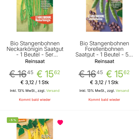
Bio Stangenbohnen
Bio Stangenbohnen
Neckarkönigin Saatgut
Forellenbohnen
- 1 Beutel - 5er
Saatgut - 1 Beutel - 5er
Vorteilspack von
Vorteilspack von
Reinsaat
Reinsaat
Reinsaat
Reinsaat
€ 16
€ 15
€ 16
€ 15
45
62
45
62
€ 3
,
12
/ 1 Stk
€ 3
,
12
/ 1 Stk
Inkl. 13% MwSt., zzgl.
Versand
Inkl. 13% MwSt., zzgl.
Versand
Kommt bald wieder
Kommt bald wieder
-
5
%