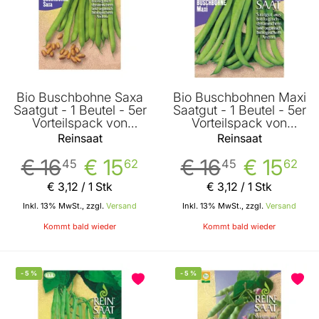
Bio Buschbohne Saxa
Bio Buschbohnen Maxi
Saatgut - 1 Beutel - 5er
Saatgut - 1 Beutel - 5er
Vorteilspack von
Vorteilspack von
Reinsaat
Reinsaat
Reinsaat
Reinsaat
€ 16
€ 15
€ 16
€ 15
45
62
45
62
€ 3
,
12
/ 1 Stk
€ 3
,
12
/ 1 Stk
Inkl. 13% MwSt., zzgl.
Versand
Inkl. 13% MwSt., zzgl.
Versand
Kommt bald wieder
Kommt bald wieder
-
5
%
-
5
%