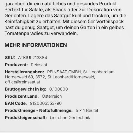
garantiert dir ein natürliches und gesundes Produkt.
Perfekt für Salate, als Snack oder zur Dekoration von
Gerichten. Lagere das Saatgut kühl und trocken, um die
Keimfähigkeit zu erhalten. Mit diesem 5er Vorteilspack
hast du genug Saatgut, um deinen Garten in ein gelbes
Tomatenparadies zu verwandeln.
MEHR INFORMATIONEN
Mehr Informationen
SKU
ATKIUL213884
Produzent
Reinsaat
Herstellerangaben
REINSAAT GMBH, St. Leonhard am
Hornerwald 69, 3572, St.Leonhard/Hornerwald,
office@reinsaat.at
Bruttogewicht in kg
0.100000
Produzent Land
Österreich
EAN Code
9120003553790
Produktmenge - Nettofüllmenge
5 x 1 Beutel
Produkteigenschaft
bio, ohne Gentechnik