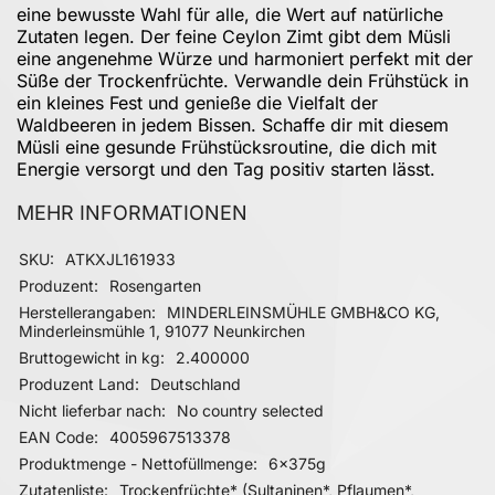
eine bewusste Wahl für alle, die Wert auf natürliche
Zutaten legen. Der feine Ceylon Zimt gibt dem Müsli
eine angenehme Würze und harmoniert perfekt mit der
Süße der Trockenfrüchte. Verwandle dein Frühstück in
ein kleines Fest und genieße die Vielfalt der
Waldbeeren in jedem Bissen. Schaffe dir mit diesem
Müsli eine gesunde Frühstücksroutine, die dich mit
Energie versorgt und den Tag positiv starten lässt.
MEHR INFORMATIONEN
Mehr Informationen
SKU
ATKXJL161933
Produzent
Rosengarten
Herstellerangaben
MINDERLEINSMÜHLE GMBH&CO KG,
Minderleinsmühle 1, 91077 Neunkirchen
Bruttogewicht in kg
2.400000
Produzent Land
Deutschland
Nicht lieferbar nach
No country selected
EAN Code
4005967513378
Produktmenge - Nettofüllmenge
6x375g
Zutatenliste
Trockenfrüchte* (Sultaninen*, Pflaumen*,