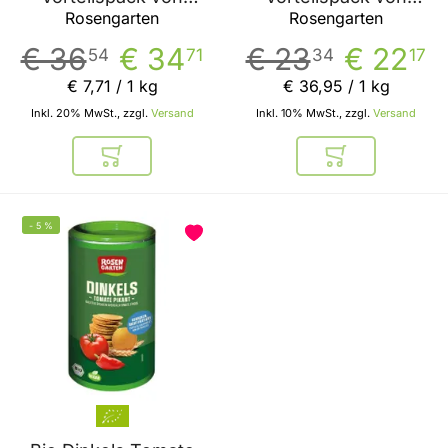
Rosengarten
Rosengarten
Rosengarten
Rosengarten
€ 36
€ 34
€ 23
€ 22
54
71
34
17
€ 7
,
71
/ 1 kg
€ 36
,
95
/ 1 kg
Inkl. 20% MwSt., zzgl.
Versand
Inkl. 10% MwSt., zzgl.
Versand
In den Warenkorb
In den Warenkor
-
5
%