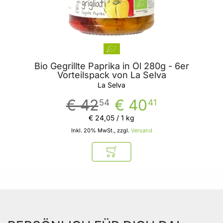
Bio Gegrillte Paprika in Öl 280g - 6er
Vorteilspack von La Selva
La Selva
€ 42
€ 40
54
41
€ 24
,
05
/ 1 kg
Inkl. 20% MwSt., zzgl.
Versand
In den Warenkorb