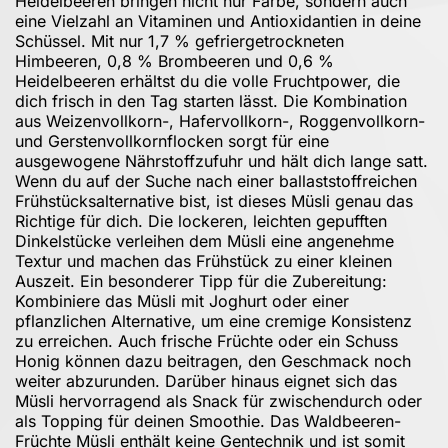
Heidelbeeren bringen nicht nur Farbe, sondern auch
eine Vielzahl an Vitaminen und Antioxidantien in deine
Schüssel. Mit nur 1,7 % gefriergetrockneten
Himbeeren, 0,8 % Brombeeren und 0,6 %
Heidelbeeren erhältst du die volle Fruchtpower, die
dich frisch in den Tag starten lässt. Die Kombination
aus Weizenvollkorn-, Hafervollkorn-, Roggenvollkorn-
und Gerstenvollkornflocken sorgt für eine
ausgewogene Nährstoffzufuhr und hält dich lange satt.
Wenn du auf der Suche nach einer ballaststoffreichen
Frühstücksalternative bist, ist dieses Müsli genau das
Richtige für dich. Die lockeren, leichten gepufften
Dinkelstücke verleihen dem Müsli eine angenehme
Textur und machen das Frühstück zu einer kleinen
Auszeit. Ein besonderer Tipp für die Zubereitung:
Kombiniere das Müsli mit Joghurt oder einer
pflanzlichen Alternative, um eine cremige Konsistenz
zu erreichen. Auch frische Früchte oder ein Schuss
Honig können dazu beitragen, den Geschmack noch
weiter abzurunden. Darüber hinaus eignet sich das
Müsli hervorragend als Snack für zwischendurch oder
als Topping für deinen Smoothie. Das Waldbeeren-
Früchte Müsli enthält keine Gentechnik und ist somit