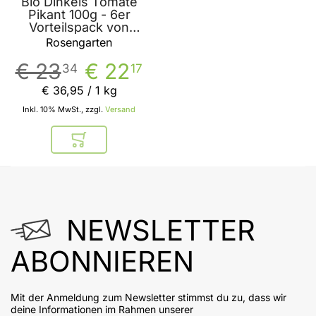
Bio Dinkels Tomate
Pikant 100g - 6er
Vorteilspack von
Rosengarten
Rosengarten
€ 23
€ 22
34
17
€ 36
,
95
/ 1 kg
Inkl. 10% MwSt., zzgl.
Versand
In den Warenkorb
NEWSLETTER
ABONNIEREN
Mit der Anmeldung zum Newsletter stimmst du zu, dass wir
deine Informationen im Rahmen unserer