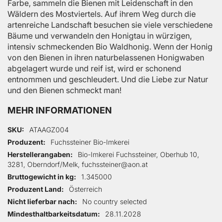
Farbe, sammeln die Bienen mit Leidenschaft in den
Wäldern des Mostviertels. Auf ihrem Weg durch die
artenreiche Landschaft besuchen sie viele verschiedene
Bäume und verwandeln den Honigtau in würzigen,
intensiv schmeckenden Bio Waldhonig. Wenn der Honig
von den Bienen in ihren naturbelassenen Honigwaben
abgelagert wurde und reif ist, wird er schonend
entnommen und geschleudert. Und die Liebe zur Natur
und den Bienen schmeckt man!
MEHR INFORMATIONEN
Mehr Informationen
SKU
ATAAGZ004
Produzent
Fuchssteiner Bio-Imkerei
Herstellerangaben
Bio-Imkerei Fuchssteiner, Oberhub 10,
3281, Oberndorf/Melk, fuchssteiner@aon.at
Bruttogewicht in kg
1.345000
Produzent Land
Österreich
Nicht lieferbar nach
No country selected
Mindesthaltbarkeitsdatum
28.11.2028