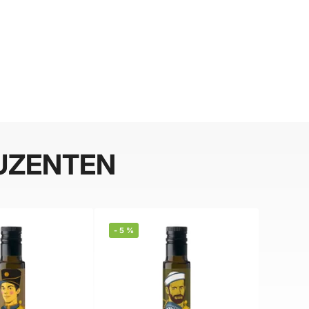
UZENTEN
-
5
%
BELIEBT