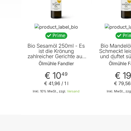
Bio Sesamöl 250ml - Es
Bio Mandelö
ist die Krönung
Schmeckt lei
zahlreicher Gerichte aus
und duftet s
Thailand Indien China
der Ölmühle
Ölmühle Fandler
Ölmühle F
und Vietnam von
Ölmühle Fandler
€ 10
€ 1
49
€ 41
,
96
/ 1 l
€ 79
,
56
Inkl. 10% MwSt., zzgl.
Versand
Inkl. MwSt., zzg
In den Warenkorb
In