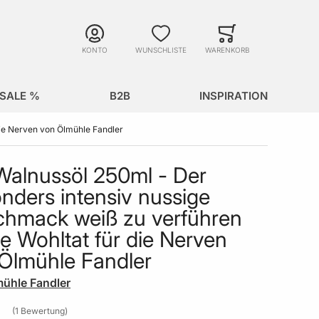
Suche
Minicart
Suche schließen
KONTO
WUNSCHLISTE
WARENKORB
SALE %
B2B
INSPIRATION
die Nerven von Ölmühle Fandler
Walnussöl 250ml - Der
nders intensiv nussige
hmack weiß zu verführen
ne Wohltat für die Nerven
Ölmühle Fandler
ühle Fandler
1
Bewertung