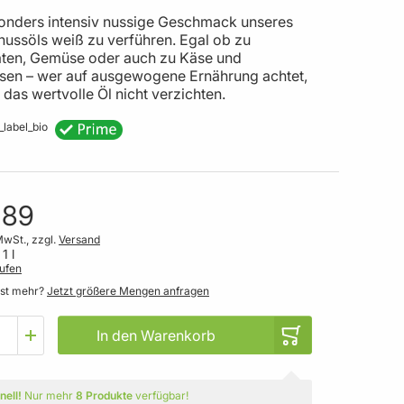
onders intensiv nussige Geschmack unseres
nussöls weiß zu verführen. Egal ob zu
laten, Gemüse oder auch zu Käse und
sen – wer auf ausgewogene Ernährung achtet,
das wertvolle Öl nicht verzichten.
,89
MwSt., zzgl.
Versand
 1 l
ufen
gst mehr?
Jetzt größere Mengen anfragen
In den Warenkorb
nell!
Nur mehr
8 Produkte
verfügbar!