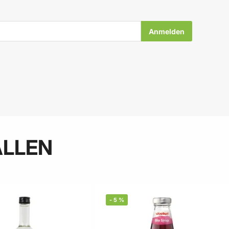
ALLEN
-
5
%