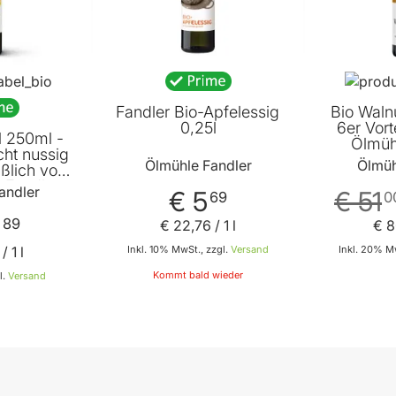
Fandler Bio-Apfelessig
Bio Waln
0,25l
6er Vort
l 250ml -
Ölmüh
cht nussig
Ölmühle Fandler
Ölmüh
üßlich von
 Fandler
andler
€ 5
€ 51
69
0
9
89
€ 22
,
76
/ 1 l
€ 8
/ 1 l
Inkl. 10% MwSt., zzgl.
Versand
Inkl. 20% Mw
Kommt bald wieder
l.
Versand
 den Warenkorb