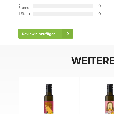
2
0
Sterne
1 Stern
0
Review hinzufügen
WEITER
BELIEBT
BELIEBT