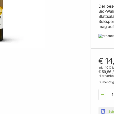
Der bes
Bio-Wal
Blattsa
Süßspei
mag auf 
€ 14
Inkl. 10% 
€ 59,56
/
Hier verka
Du benöti
Sch