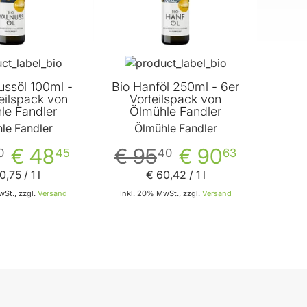
ussöl 100ml -
Bio Hanföl 250ml - 6er
eilspack von
Vorteilspack von
le Fandler
Ölmühle Fandler
le Fandler
Ölmühle Fandler
€ 48
€ 95
€ 90
0
45
40
63
0
,
75
/ 1 l
€ 60
,
42
/ 1 l
St., zzgl.
Versand
Inkl. 20% MwSt., zzgl.
Versand
In den Warenkorb
In den Warenkorb