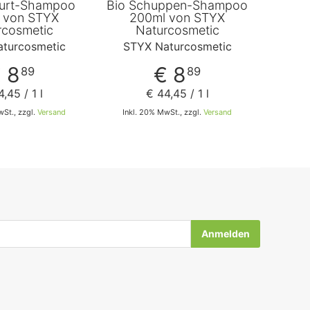
hurt-Shampoo
Bio Schuppen-Shampoo
 von STYX
200ml von STYX
rcosmetic
Naturcosmetic
turcosmetic
STYX Naturcosmetic
 8
€ 8
89
89
4
,
45
/ 1 l
€ 44
,
45
/ 1 l
wSt., zzgl.
Versand
Inkl. 20% MwSt., zzgl.
Versand
In den Warenkorb
In den Warenkorb