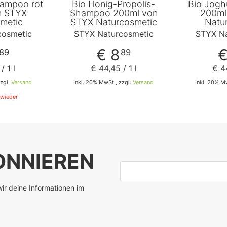
ampoo rot
Bio Honig-Propolis-
Bio Jog
n STYX
Shampoo 200ml von
200ml
metic
STYX Naturcosmetic
Natu
cosmetic
STYX Naturcosmetic
STYX Na
€ 8
€
89
89
/ 1 l
€ 44
,
45
/ 1 l
€ 4
zzgl.
Versand
Inkl. 20% MwSt., zzgl.
Versand
Inkl. 20% M
wieder
In den Warenkorb
NNIEREN
E-Mail-Adresse
ir deine Informationen im