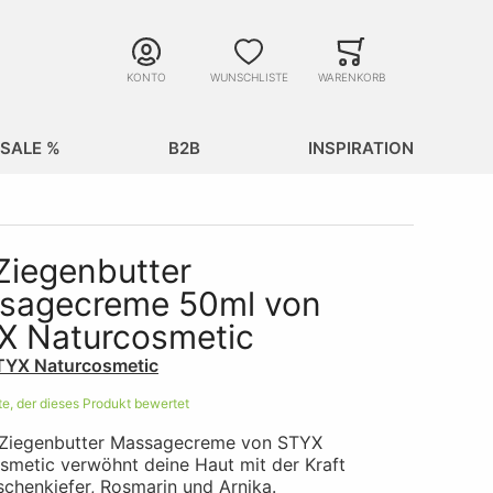
Suche
Minicart
Suche schließen
KONTO
WUNSCHLISTE
WARENKORB
SALE %
B2B
INSPIRATION
Ziegenbutter
sagecreme 50ml von
X Naturcosmetic
TYX Naturcosmetic
ste, der dieses Produkt bewertet
 Ziegenbutter Massagecreme von STYX
smetic verwöhnt deine Haut mit der Kraft
schenkiefer, Rosmarin und Arnika.