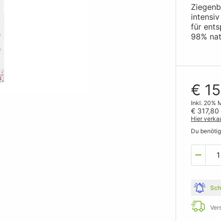
Ziegenb
intensiv
für ent
98% natü
€ 15
Inkl. 20% 
€ 317,80
Hier verka
Du benöti
Sch
Ver