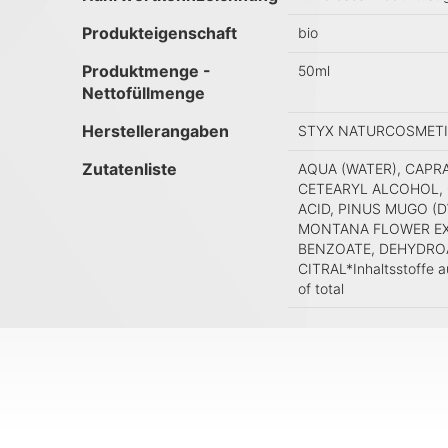
Produkteigenschaft
bio
Produktmenge -
50ml
Nettofüllmenge
Herstellerangaben
STYX NATURCOSMETIC G
Zutatenliste
AQUA (WATER), CAPR
CETEARYL ALCOHOL, C
ACID, PINUS MUGO (
MONTANA FLOWER EXT
BENZOATE, DEHYDROA
CITRAL*Inhaltsstoffe a
of total