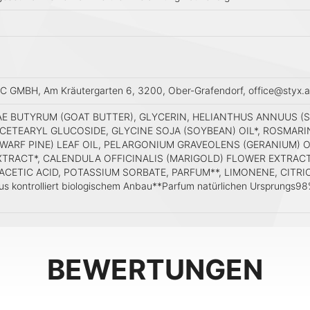
MBH, Am Kräutergarten 6, 3200, Ober-Grafendorf, office@styx.a
AE BUTYRUM (GOAT BUTTER), GLYCERIN, HELIANTHUS ANNUUS (SU
ETEARYL GLUCOSIDE, GLYCINE SOJA (SOYBEAN) OIL*, ROSMARINU
DWARF PINE) LEAF OIL, PELARGONIUM GRAVEOLENS (GERANIUM) O
RACT*, CALENDULA OFFICINALIS (MARIGOLD) FLOWER EXTRAC
CETIC ACID, POTASSIUM SORBATE, PARFUM**, LIMONENE, CITRIC
us kontrolliert biologischem Anbau**Parfum natürlichen Ursprungs98%
BEWERTUNGEN