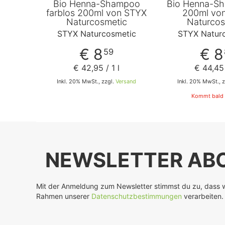
Bio Henna-Shampoo
Bio Henna-Sh
farblos 200ml von STYX
200ml vo
Naturcosmetic
Naturcos
STYX Naturcosmetic
STYX Natur
€ 8
€ 8
59
€ 42
,
95
/ 1 l
€ 44
,
45
Inkl. 20% MwSt., zzgl.
Versand
Inkl. 20% MwSt., 
Kommt bald 
In den Warenkorb
NEWSLETTER ABO
Mit der Anmeldung zum Newsletter stimmst du zu, dass w
Rahmen unserer
Datenschutzbestimmungen
verarbeiten.