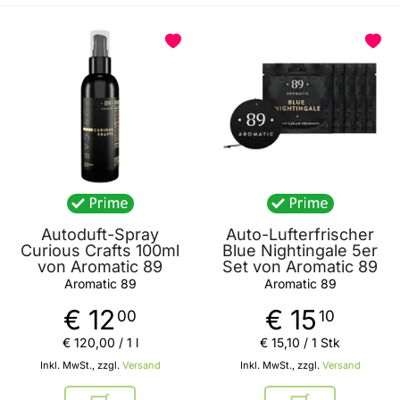
BELIEBT
Autoduft-Spray
Auto-Lufterfrischer
Curious Crafts 100ml
Blue Nightingale 5er
von Aromatic 89
Set von Aromatic 89
Aromatic 89
Aromatic 89
€ 12
€ 15
00
10
€ 120
,
00
/ 1 l
€ 15
,
10
/ 1 Stk
Inkl. MwSt., zzgl.
Versand
Inkl. MwSt., zzgl.
Versand