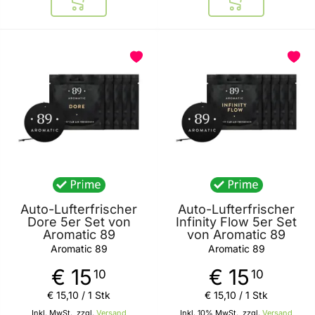
In den Warenkorb
In den Warenkor
BELIEBT
Auto-Lufterfrischer
Auto-Lufterfrischer
Dore 5er Set von
Infinity Flow 5er Set
Aromatic 89
von Aromatic 89
Aromatic 89
Aromatic 89
€ 15
€ 15
10
10
€ 15
,
10
/ 1 Stk
€ 15
,
10
/ 1 Stk
Inkl. MwSt., zzgl.
Versand
Inkl. 10% MwSt., zzgl.
Versand