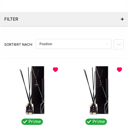
FILTER
KATEGORIE
SORTIERT NACH:
PREIS
IN A